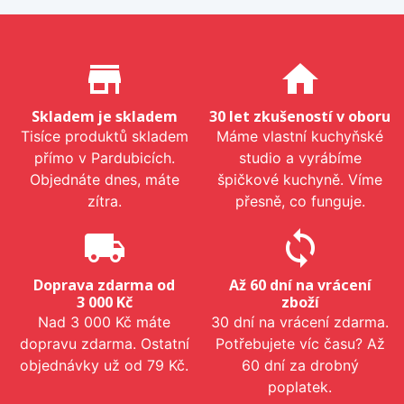
Proč nakupovat u nás?
store_mall_directory
home
Skladem je skladem
30 let zkušeností v oboru
Tisíce produktů skladem
Máme vlastní kuchyňské
přímo v Pardubicích.
studio a vyrábíme
Objednáte dnes, máte
špičkové kuchyně. Víme
zítra.
přesně, co funguje.
local_shipping
sync
Doprava zdarma od
Až 60 dní na vrácení
3 000 Kč
zboží
Nad 3 000 Kč máte
30 dní na vrácení zdarma.
dopravu zdarma. Ostatní
Potřebujete víc času? Až
objednávky už od 79 Kč.
60 dní za drobný
poplatek.