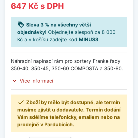
647 Kč
s DPH
loyalty
Sleva 3 % na všechny větší
objednávky!
Objednejte alespoň za 8 000
Kč a v košíku zadejte kód
MINUS3
.
Náhradní napínací rám pro sortery Franke řady
350-40, 350-45, 350-60 COMPOSTA a 350-90.
expand_more
Více informací

Zboží by mělo být dostupné, ale termín
musíme zjistit u dodavatele. Termín dodání
Vám sdělíme telefonicky, emailem nebo na
prodejně v Pardubicích.