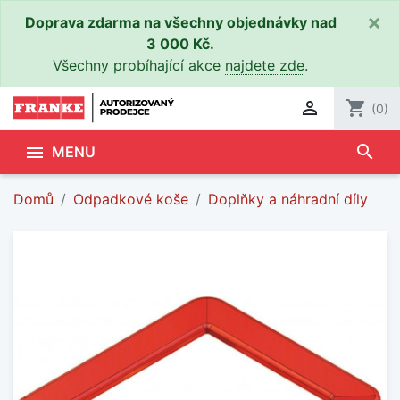
×
Doprava zdarma na všechny objednávky nad
3 000 Kč.
Všechny probíhající akce
najdete zde
.

shopping_cart
(0)
search

MENU
Domů
Odpadkové koše
Doplňky a náhradní díly