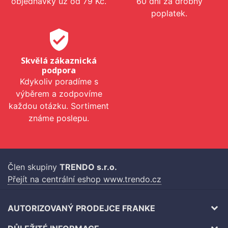
objednávky už od 79 Kč.
60 dní za drobný
poplatek.
verified_user
Skvělá zákaznická
podpora
Kdykoliv poradíme s
výběrem a zodpovíme
každou otázku. Sortiment
známe poslepu.
Člen skupiny
TRENDO s.r.o.
Přejít na centrální eshop www.trendo.cz
AUTORIZOVANÝ PRODEJCE FRANKE