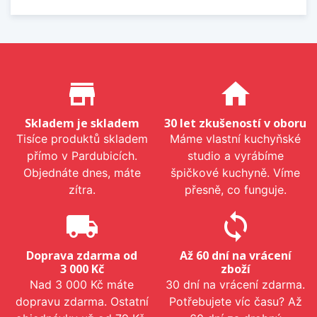
Proč nakupovat u nás?
store_mall_directory
home
Skladem je skladem
30 let zkušeností v oboru
Tisíce produktů skladem
Máme vlastní kuchyňské
přímo v Pardubicích.
studio a vyrábíme
Objednáte dnes, máte
špičkové kuchyně. Víme
zítra.
přesně, co funguje.
local_shipping
sync
Doprava zdarma od
Až 60 dní na vrácení
3 000 Kč
zboží
Nad 3 000 Kč máte
30 dní na vrácení zdarma.
dopravu zdarma. Ostatní
Potřebujete víc času? Až