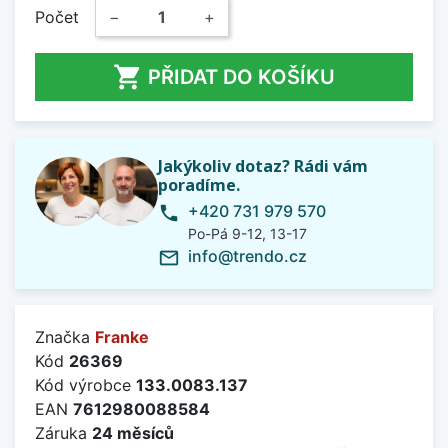
Počet
−
+

PŘIDAT DO KOŠÍKU
Jakýkoliv dotaz? Rádi vám
poradíme.
+420 731 979 570
phone
Po-Pá 9-12, 13-17
info@trendo.cz
mail_outline
Značka
Franke
Kód
26369
Kód výrobce
133.0083.137
EAN
7612980088584
Záruka
24 měsíců