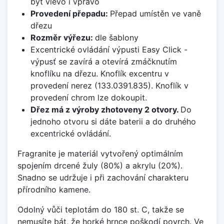
být vlevo i vpravo
Provedení přepadu:
Přepad umístěn ve vaně
dřezu
Rozměr výřezu:
dle šablony
Excentrické ovládání výpusti Easy Click -
výpusť se zavírá a otevírá zmáčknutím
knoflíku na dřezu. Knoflík excentru v
provedení nerez (133.0391.835). Knoflík v
provedení chrom lze dokoupit.
Dřez má z výroby zhotoveny 2 otvory.
Do
jednoho otvoru si dáte baterii a do druhého
excentrické ovládání.
Fragranite je materiál vytvořený optimálním
spojením drcené žuly (80%) a akrylu (20%).
Snadno se udržuje i při zachování charakteru
přírodního kamene.
Odolný vůči teplotám do 180 st. C, takže se
nemusíte bát, že horké hrnce poškodí povrch. Ve