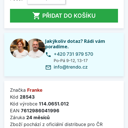

PŘIDAT DO KOŠÍKU
Jakýkoliv dotaz? Rádi vám
poradíme.
+420 731 979 570
phone
Po-Pá 9-12, 13-17
info@trendo.cz
mail_outline
Značka
Franke
Kód
28543
Kód výrobce
114.0651.012
EAN
7612986041996
Záruka
24 měsíců
Zboží pochází z oficiální distribuce pro ČR