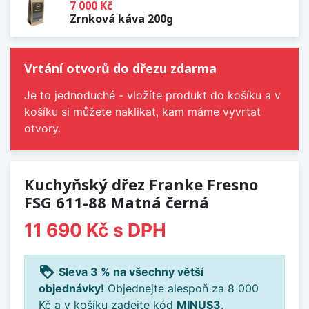
7 000 Kč
Zrnková káva 200g
Vrtání otvorů do dřezu zdarma
Je to jednoduché - vložíte produkt do košíku a v
košíku si můžete naklikat, kam máme vyvrtat
otvory.
Kuchyňský dřez Franke Fresno
FSG 611-88 Matná černá
11 690 Kč
s DPH
loyalty
Sleva 3 % na všechny větší
objednávky!
Objednejte alespoň za 8 000
Kč a v košíku zadejte kód
MINUS3
.