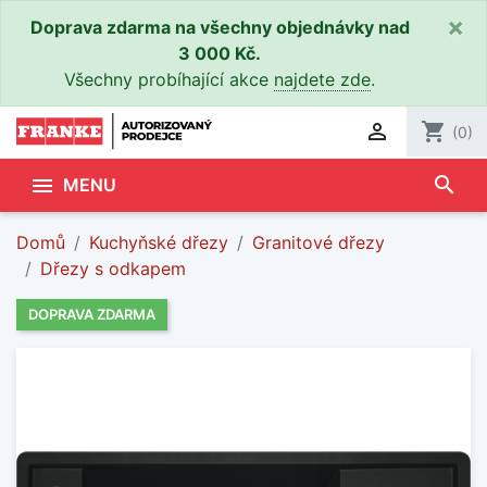
×
Doprava zdarma na všechny objednávky nad
3 000 Kč.
Všechny probíhající akce
najdete zde
.

shopping_cart
(0)
search

MENU
Domů
Kuchyňské dřezy
Granitové dřezy
Dřezy s odkapem
DOPRAVA ZDARMA