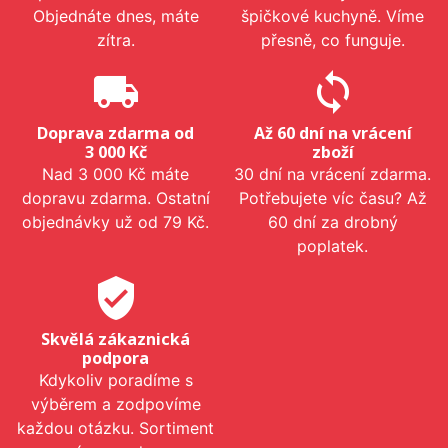
Objednáte dnes, máte
špičkové kuchyně. Víme
zítra.
přesně, co funguje.
local_shipping
sync
Doprava zdarma od
Až 60 dní na vrácení
3 000 Kč
zboží
Nad 3 000 Kč máte
30 dní na vrácení zdarma.
dopravu zdarma. Ostatní
Potřebujete víc času? Až
objednávky už od 79 Kč.
60 dní za drobný
poplatek.
verified_user
Skvělá zákaznická
podpora
Kdykoliv poradíme s
výběrem a zodpovíme
každou otázku. Sortiment