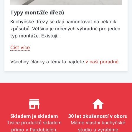
Typy montáže dřezů
Kuchyňské dřezy se dají namontovat na několik
způsobů. Většina je určených výhradně pro jeden
typ montáže. Existují...
Číst více
Všechny články a témata najdete
v naší poradně
.
Proč nakupovat u nás?
store_mall_directory
home
Skladem je skladem
30 let zkušeností v oboru
Tisíce produktů skladem
Máme vlastní kuchyňské
přímo v Pardubicích.
studio a vyrábíme