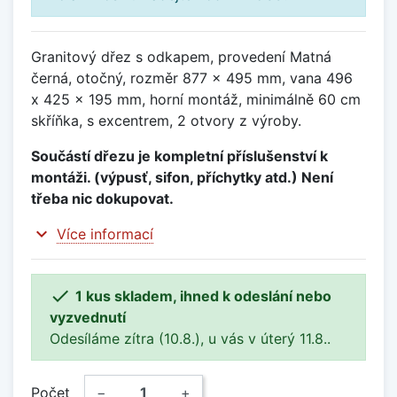
Granitový dřez s odkapem, provedení Matná
černá, otočný, rozměr 877 x 495 mm, vana 496
x 425 x 195 mm, horní montáž, minimálně 60 cm
skříňka, s excentrem, 2 otvory z výroby.
Součástí dřezu je kompletní příslušenství k
montáži. (výpusť, sifon, příchytky atd.) Není
třeba nic dokupovat.
expand_more
Více informací

1 kus skladem, ihned k odeslání nebo
vyzvednutí
Odesíláme zítra (10.8.), u vás v úterý 11.8..
Počet
−
+