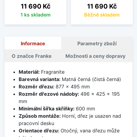
Cena
Cena
11 690 Kč
11 690 Kč
1 ks skladem
Běžně skladem
Informace
Parametry zboží
O značce Franke
Možnosti a ceny dopravy
Materiál:
Fragranite
Barevná varianta:
Matná černá (čistá černá)
Rozměr dřezu:
877 x 495 mm
Rozměr dřezové nádoby:
496 x 425 x 195
mm
Minimální šířka skříňky:
600 mm
Způsob montáže:
Horní, dřez je usazen nad
pracovní desku
Orientace dřezu:
Otočný, vana dřezu může