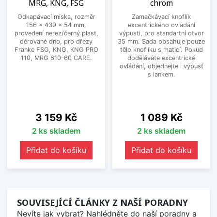
MRG, KNG, FSG
chrom
Odkapávací miska, rozměr
Zamačkávací knoflík
156 x 439 x 54 mm,
excentrického ovládání
provedení nerez/černý plast,
výpusti, pro standartní otvor
děrované dno, pro dřezy
35 mm. Sada obsahuje pouze
Franke FSG, KNG, KNG PRO
tělo knoflíku s maticí. Pokud
110, MRG 610-60 CARE.
doděláváte excentrické
ovládání, objednejte i výpusť
s lankem.
Cena
Cena
3 159 Kč
1 089 Kč
2 ks skladem
2 ks skladem
Přidat do košíku
Přidat do košíku
SOUVISEJÍCÍ ČLÁNKY Z NAŠÍ PORADNY
Nevíte jak vybrat? Nahlédněte do naší poradny a