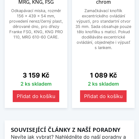
MRG, KNG, FSG
chrom
Odkapávací miska, rozměr
Zamačkávací knoflík
156 x 439 x 54 mm,
excentrického ovládání
provedení nerez/černý plast,
výpusti, pro standartní otvor
děrované dno, pro dřezy
35 mm. Sada obsahuje pouze
Franke FSG, KNG, KNG PRO
tělo knoflíku s maticí. Pokud
110, MRG 610-60 CARE.
doděláváte excentrické
ovládání, objednejte i výpusť
s lankem.
Cena
Cena
3 159 Kč
1 089 Kč
2 ks skladem
2 ks skladem
Přidat do košíku
Přidat do košíku
SOUVISEJÍCÍ ČLÁNKY Z NAŠÍ PORADNY
Nevíte jak vybrat? Nahlédněte do naší poradny a