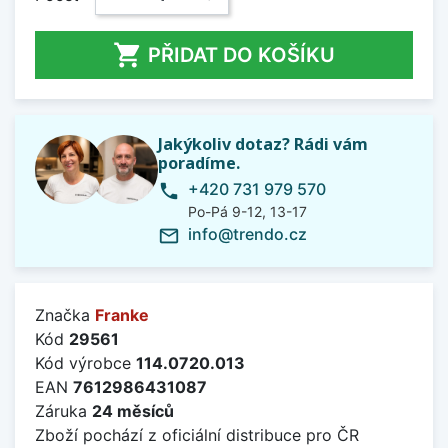

PŘIDAT DO KOŠÍKU
Jakýkoliv dotaz? Rádi vám
poradíme.
+420 731 979 570
phone
Po-Pá 9-12, 13-17
info@trendo.cz
mail_outline
Značka
Franke
Kód
29561
Kód výrobce
114.0720.013
EAN
7612986431087
Záruka
24 měsíců
Zboží pochází z oficiální distribuce pro ČR