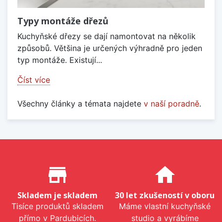
Typy montáže dřezů
Kuchyňské dřezy se dají namontovat na několik
způsobů. Většina je určených výhradně pro jeden
typ montáže. Existují...
Číst více
Všechny články a témata najdete
v naší poradně
.
Proč nakupovat u nás?
store_mall_directory
home
Skladem je skladem
30 let zkušeností v oboru
Tisíce produktů skladem
Máme vlastní kuchyňské
přímo v Pardubicích.
studio a vyrábíme