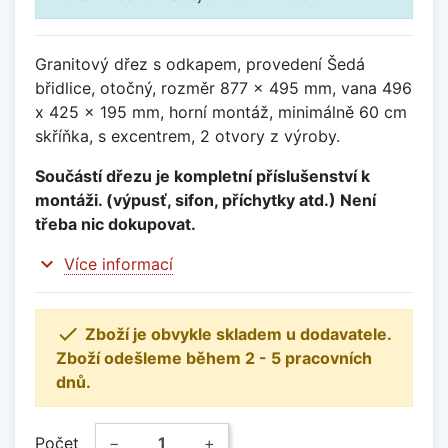
Granitový dřez s odkapem, provedení Šedá
břidlice, otočný, rozměr 877 x 495 mm, vana 496
x 425 x 195 mm, horní montáž, minimálně 60 cm
skříňka, s excentrem, 2 otvory z výroby.
Součástí dřezu je kompletní příslušenství k
montáži. (výpusť, sifon, příchytky atd.) Není
třeba nic dokupovat.
expand_more
Více informací

Zboží je obvykle skladem u dodavatele.
Zboží odešleme během 2 - 5 pracovních
dnů.
Počet
−
+