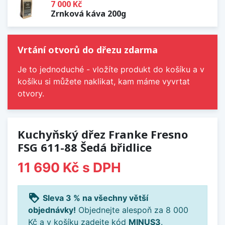
7 000 Kč
Zrnková káva 200g
Vrtání otvorů do dřezu zdarma
Je to jednoduché - vložíte produkt do košíku a v
košíku si můžete naklikat, kam máme vyvrtat
otvory.
Kuchyňský dřez Franke Fresno
FSG 611-88 Šedá břidlice
11 690 Kč
s DPH
loyalty
Sleva 3 % na všechny větší
objednávky!
Objednejte alespoň za 8 000
Kč a v košíku zadejte kód
MINUS3
.