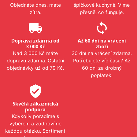
Objednáte dnes, máte
špičkové kuchyně. Víme
zítra.
přesně, co funguje.
local_shipping
sync
Doprava zdarma od
Až 60 dní na vrácení
3 000 Kč
zboží
Nad 3 000 Kč máte
30 dní na vrácení zdarma.
dopravu zdarma. Ostatní
Potřebujete víc času? Až
objednávky už od 79 Kč.
60 dní za drobný
poplatek.
verified_user
Skvělá zákaznická
podpora
Kdykoliv poradíme s
výběrem a zodpovíme
každou otázku. Sortiment