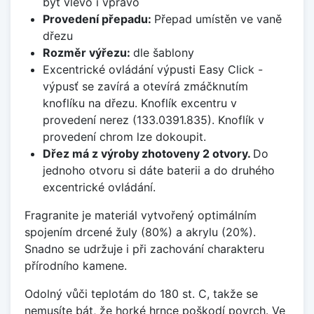
být vlevo i vpravo
Provedení přepadu:
Přepad umístěn ve vaně
dřezu
Rozměr výřezu:
dle šablony
Excentrické ovládání výpusti Easy Click -
výpusť se zavírá a otevírá zmáčknutím
knoflíku na dřezu. Knoflík excentru v
provedení nerez (133.0391.835). Knoflík v
provedení chrom lze dokoupit.
Dřez má z výroby zhotoveny 2 otvory.
Do
jednoho otvoru si dáte baterii a do druhého
excentrické ovládání.
Fragranite je materiál vytvořený optimálním
spojením drcené žuly (80%) a akrylu (20%).
Snadno se udržuje i při zachování charakteru
přírodního kamene.
Odolný vůči teplotám do 180 st. C, takže se
nemusíte bát, že horké hrnce poškodí povrch. Ve