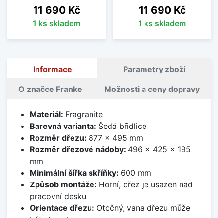
Cena
Cena
11 690 Kč
11 690 Kč
1 ks skladem
1 ks skladem
Informace
Parametry zboží
O značce Franke
Možnosti a ceny dopravy
Materiál:
Fragranite
Barevná varianta:
Šedá břidlice
Rozměr dřezu:
877 x 495 mm
Rozměr dřezové nádoby:
496 x 425 x 195
mm
Minimální šířka skříňky:
600 mm
Způsob montáže:
Horní, dřez je usazen nad
pracovní desku
Orientace dřezu:
Otočný, vana dřezu může