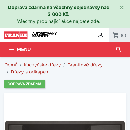
×
Doprava zdarma na všechny objednávky nad
3 000 Kč.
Všechny probíhající akce
najdete zde
.

shopping_cart
(0)
search

MENU
Domů
Kuchyňské dřezy
Granitové dřezy
Dřezy s odkapem
DOPRAVA ZDARMA