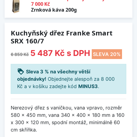
7 000 Kč
Zrnková káva 200g
Kuchyňský dřez Franke Smart
SRX 160/7
5 487 Kč
s DPH
SLEVA 20%
6 859 Kč
loyalty
Sleva 3 % na všechny větší
objednávky!
Objednejte alespoň za 8 000
Kč a v košíku zadejte kód
MINUS3
.
Nerezový dřez s vaničkou, vana vpravo, rozměr
580 x 450 mm, vana 340 x 400 x 180 mm a 160
x 300 x 120 mm, spodní montáž, minimálně 60
cm skříňka.