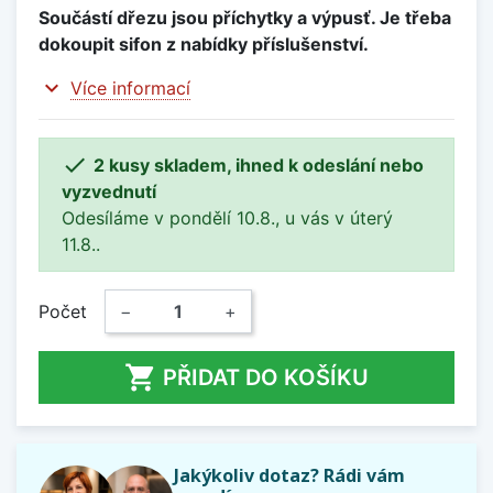
Součástí dřezu jsou příchytky a výpusť. Je třeba
dokoupit sifon z nabídky příslušenství.
expand_more
Více informací

2 kusy skladem, ihned k odeslání nebo
vyzvednutí
Odesíláme v pondělí 10.8., u vás v úterý
11.8..
Počet
−
+

PŘIDAT DO KOŠÍKU
Jakýkoliv dotaz? Rádi vám