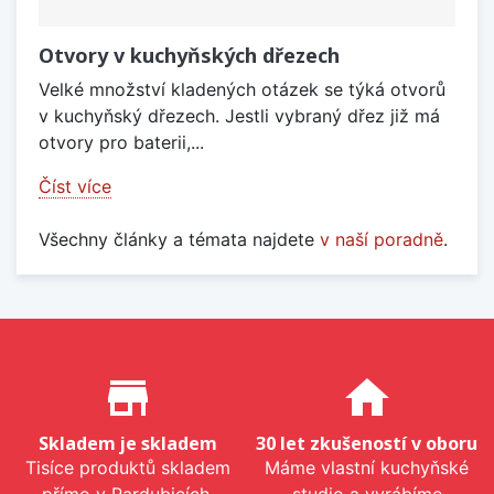
Otvory v kuchyňských dřezech
Velké množství kladených otázek se týká otvorů
v kuchyňský dřezech. Jestli vybraný dřez již má
otvory pro baterii,...
Číst více
Všechny články a témata najdete
v naší poradně
.
Proč nakupovat u nás?
store_mall_directory
home
Skladem je skladem
30 let zkušeností v oboru
Tisíce produktů skladem
Máme vlastní kuchyňské
přímo v Pardubicích.
studio a vyrábíme