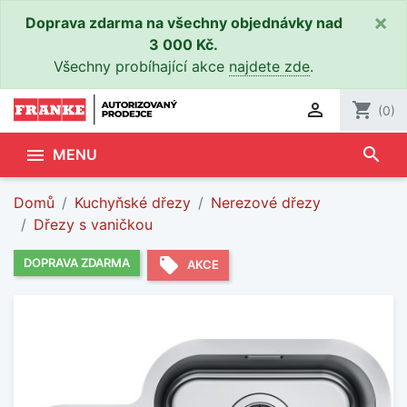
×
Doprava zdarma na všechny objednávky nad
3 000 Kč.
Všechny probíhající akce
najdete zde
.

shopping_cart
(0)
search

MENU
Domů
Kuchyňské dřezy
Nerezové dřezy
Dřezy s vaničkou
local_offer
DOPRAVA ZDARMA
AKCE