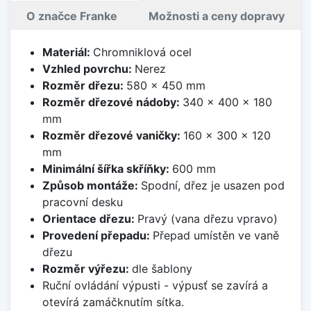
O značce Franke
Možnosti a ceny dopravy
Materiál:
Chromniklová ocel
Vzhled povrchu:
Nerez
Rozměr dřezu:
580 x 450 mm
Rozměr dřezové nádoby:
340 x 400 x 180
mm
Rozměr dřezové vaničky:
160 x 300 x 120
mm
Minimální šířka skříňky:
600 mm
Způsob montáže:
Spodní, dřez je usazen pod
pracovní desku
Orientace dřezu:
Pravý (vana dřezu vpravo)
Provedení přepadu:
Přepad umístěn ve vaně
dřezu
Rozměr výřezu:
dle šablony
Ruční ovládání výpusti - výpusť se zavírá a
otevírá zamáčknutím sítka.