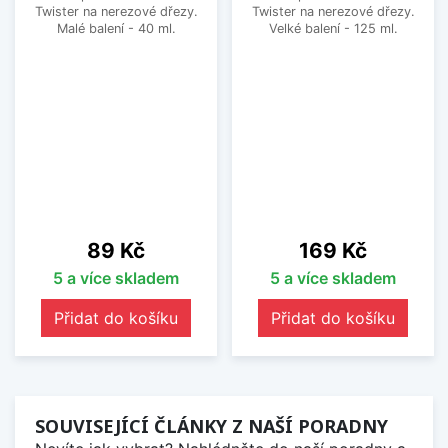
Twister na nerezové dřezy.
Twister na nerezové dřezy.
Malé balení - 40 ml.
Velké balení - 125 ml.
Cena
Cena
89 Kč
169 Kč
5 a více skladem
5 a více skladem
Přidat do košíku
Přidat do košíku
SOUVISEJÍCÍ ČLÁNKY Z NAŠÍ PORADNY