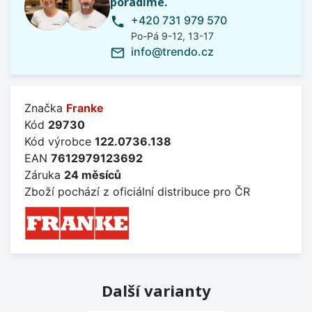
poradíme.
+420 731 979 570
phone
Po-Pá 9-12, 13-17
info@trendo.cz
mail_outline
Značka
Franke
Kód
29730
Kód výrobce
122.0736.138
EAN
7612979123692
Záruka
24 měsíců
Zboží pochází z oficiální distribuce pro ČR
Další varianty