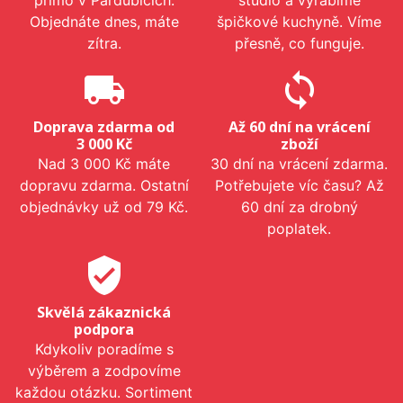
Objednáte dnes, máte
špičkové kuchyně. Víme
zítra.
přesně, co funguje.
local_shipping
sync
Doprava zdarma od
Až 60 dní na vrácení
3 000 Kč
zboží
Nad 3 000 Kč máte
30 dní na vrácení zdarma.
dopravu zdarma. Ostatní
Potřebujete víc času? Až
objednávky už od 79 Kč.
60 dní za drobný
poplatek.
verified_user
Skvělá zákaznická
podpora
Kdykoliv poradíme s
výběrem a zodpovíme
každou otázku. Sortiment