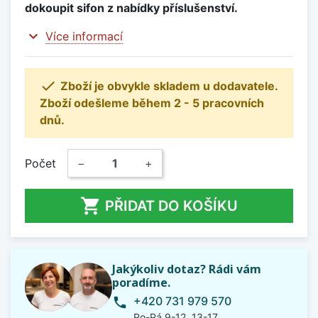
dokoupit sifon z nabídky příslušenství.
expand_more
Více informací

Zboží je obvykle skladem u dodavatele.
Zboží odešleme během 2 - 5 pracovních
dnů.
Počet
−
+

PŘIDAT DO KOŠÍKU
Jakýkoliv dotaz? Rádi vám
poradíme.
+420 731 979 570
phone
Po-Pá 9-12, 13-17