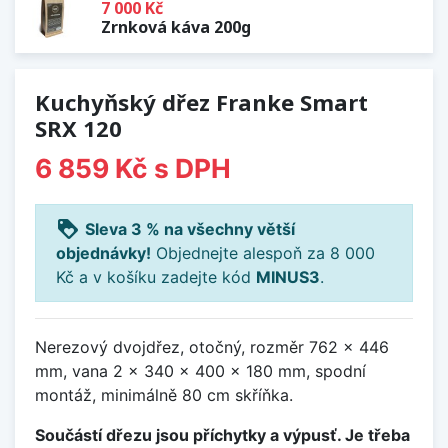
7 000 Kč
Zrnková káva 200g
Kuchyňský dřez Franke Smart
SRX 120
6 859 Kč
s DPH
loyalty
Sleva 3 % na všechny větší
objednávky!
Objednejte alespoň za 8 000
Kč a v košíku zadejte kód
MINUS3
.
Nerezový dvojdřez, otočný, rozměr 762 x 446
mm, vana 2 x 340 x 400 x 180 mm, spodní
montáž, minimálně 80 cm skříňka.
Součástí dřezu jsou příchytky a výpusť. Je třeba