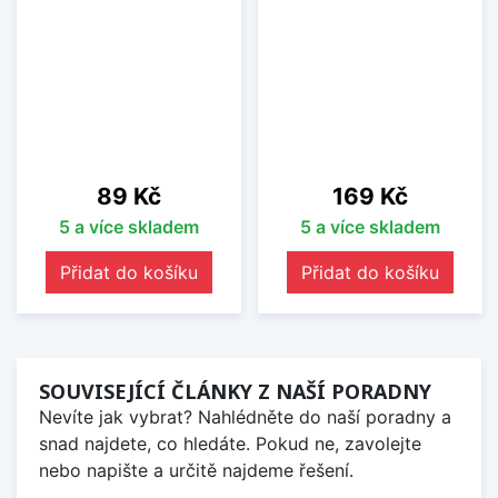
Cena
Cena
89 Kč
169 Kč
5 a více skladem
5 a více skladem
Přidat do košíku
Přidat do košíku
SOUVISEJÍCÍ ČLÁNKY Z NAŠÍ PORADNY
Nevíte jak vybrat? Nahlédněte do naší poradny a
snad najdete, co hledáte. Pokud ne, zavolejte
nebo napište a určitě najdeme řešení.