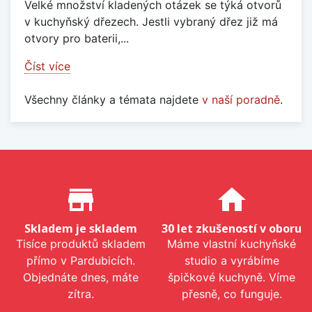
Velké množství kladených otázek se týká otvorů
v kuchyňský dřezech. Jestli vybraný dřez již má
otvory pro baterii,...
Číst více
Všechny články a témata najdete
v naší poradně
.
Proč nakupovat u nás?
store_mall_directory
home
Skladem je skladem
30 let zkušeností v oboru
Tisíce produktů skladem
Máme vlastní kuchyňské
přímo v Pardubicích.
studio a vyrábíme
Objednáte dnes, máte
špičkové kuchyně. Víme
zítra.
přesně, co funguje.