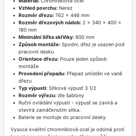
Materiál:
Chromniklová ocel
Vzhled povrchu:
Nerez
Rozměr dřezu:
762 x 446 mm
Rozměr dřezových nádob:
2 x 340 x 400 x
180 mm
Minimální šířka skříňky:
800 mm
Způsob montáže:
Spodní, dřez je usazen pod
pracovní desku
Orientace dřezu:
Pouze jeden způsob
montáže
Provedení přepadu:
Přepad umístěn ve vaně
dřezu
Typ výpusti:
Sítková výpusť 3 1/2
Rozměr výřezu:
dle šablony
Ruční ovládání výpusti - výpusť se zavírá a
otevírá zamáčknutím sítka.
Baterie se montuje do pracovní desky.
Vysoce kvalitní chromniklová ocel je odolná proti