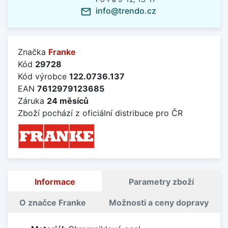
info@trendo.cz
mail_outline
Značka
Franke
Kód
29728
Kód výrobce
122.0736.137
EAN
7612979123685
Záruka
24 měsíců
Zboží pochází z oficiální distribuce pro ČR
Informace
Parametry zboží
O značce Franke
Možnosti a ceny dopravy