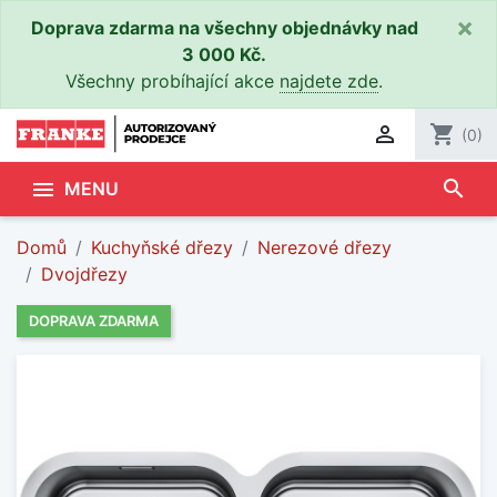
×
Doprava zdarma na všechny objednávky nad
3 000 Kč.
Všechny probíhající akce
najdete zde
.

shopping_cart
(0)
search

MENU
Domů
Kuchyňské dřezy
Nerezové dřezy
Dvojdřezy
DOPRAVA ZDARMA