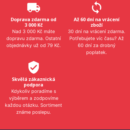
local_shipping
sync
Doprava zdarma od
Až 60 dní na vrácení
3 000 Kč
zboží
Nad 3 000 Kč máte
30 dní na vrácení zdarma.
dopravu zdarma. Ostatní
Potřebujete víc času? Až
objednávky už od 79 Kč.
60 dní za drobný
poplatek.
verified_user
Skvělá zákaznická
podpora
Kdykoliv poradíme s
výběrem a zodpovíme
každou otázku. Sortiment
známe poslepu.