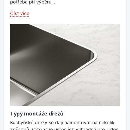
potřeba při výběru...
Číst více
Typy montáže dřezů
Kuchyňské dřezy se dají namontovat na několik
způsobů. Většina je určených výhradně pro jeden