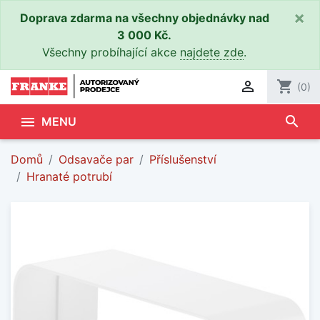
×
Doprava zdarma na všechny objednávky nad
3 000 Kč.
Všechny probíhající akce
najdete zde
.

shopping_cart
(0)
search

MENU
Domů
Odsavače par
Příslušenství
Hranaté potrubí