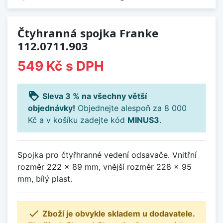
Čtyhranná spojka Franke
112.0711.903
549 Kč
s DPH
loyalty
Sleva 3 % na všechny větší
objednávky!
Objednejte alespoň za 8 000
Kč a v košíku zadejte kód
MINUS3
.
Spojka pro čtyřhranné vedení odsavače. Vnitřní
rozměr 222 x 89 mm, vnější rozměr 228 x 95
mm, bílý plast.

Zboží je obvykle skladem u dodavatele.