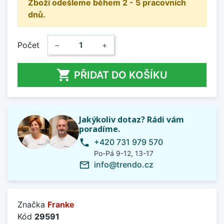
Zboží odešleme během 2 - 5 pracovních
dnů.
Počet
−
+

PŘIDAT DO KOŠÍKU
Jakýkoliv dotaz? Rádi vám
poradíme.
+420 731 979 570
phone
Po-Pá 9-12, 13-17
info@trendo.cz
mail_outline
Značka
Franke
Kód
29591