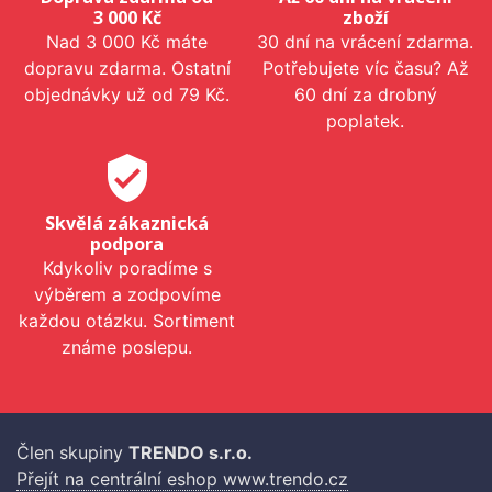
3 000 Kč
zboží
Nad 3 000 Kč máte
30 dní na vrácení zdarma.
dopravu zdarma. Ostatní
Potřebujete víc času? Až
objednávky už od 79 Kč.
60 dní za drobný
poplatek.
verified_user
Skvělá zákaznická
podpora
Kdykoliv poradíme s
výběrem a zodpovíme
každou otázku. Sortiment
známe poslepu.
Člen skupiny
TRENDO s.r.o.
Přejít na centrální eshop www.trendo.cz