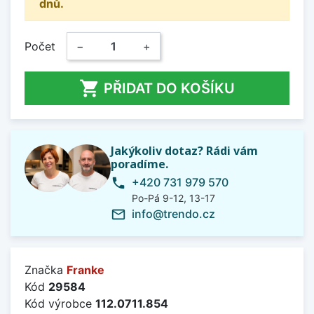
dnů.
Počet
−
+

PŘIDAT DO KOŠÍKU
Jakýkoliv dotaz? Rádi vám
poradíme.
+420 731 979 570
phone
Po-Pá 9-12, 13-17
info@trendo.cz
mail_outline
Značka
Franke
Kód
29584
Kód výrobce
112.0711.854