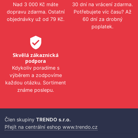
Nad 3 000 Kč máte
30 dní na vrácení zdarma.
dopravu zdarma. Ostatní
Potřebujete víc času? Až
objednávky už od 79 Kč.
60 dní za drobný
poplatek.
verified_user
Skvělá zákaznická
podpora
Kdykoliv poradíme s
výběrem a zodpovíme
každou otázku. Sortiment
známe poslepu.
Člen skupiny
TRENDO s.r.o.
Přejít na centrální eshop www.trendo.cz