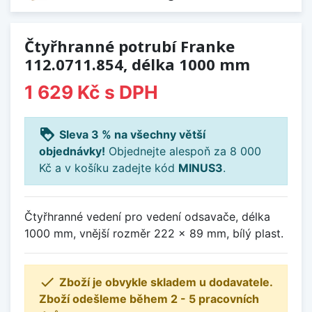
Čtyřhranné potrubí Franke
112.0711.854, délka 1000 mm
1 629 Kč
s DPH
loyalty
Sleva 3 % na všechny větší
objednávky!
Objednejte alespoň za 8 000
Kč a v košíku zadejte kód
MINUS3
.
Čtyřhranné vedení pro vedení odsavače, délka
1000 mm, vnější rozměr 222 x 89 mm, bílý plast.

Zboží je obvykle skladem u dodavatele.
Zboží odešleme během 2 - 5 pracovních