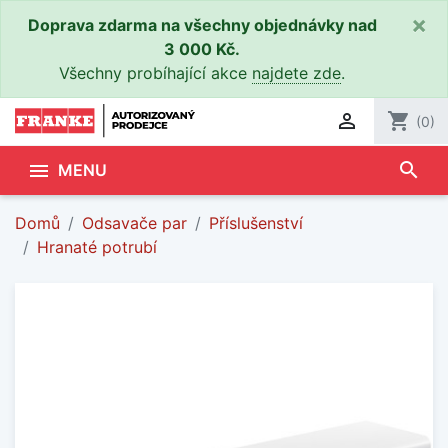
×
Doprava zdarma na všechny objednávky nad
3 000 Kč.
Všechny probíhající akce
najdete zde
.

shopping_cart
(0)
search

MENU
Domů
Odsavače par
Příslušenství
Hranaté potrubí