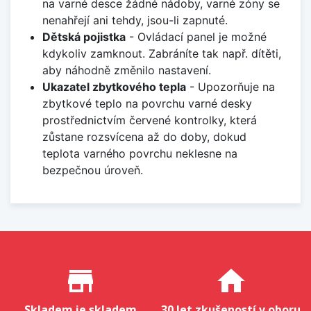
na varné desce žádné nádoby, varné zóny se
nenahřejí ani tehdy, jsou-li zapnuté.
Dětská pojistka
- Ovládací panel je možné
kdykoliv zamknout. Zabráníte tak např. dítěti,
aby náhodně změnilo nastavení.
Ukazatel zbytkového tepla
- Upozorňuje na
zbytkové teplo na povrchu varné desky
prostřednictvím červené kontrolky, která
zůstane rozsvícena až do doby, dokud
teplota varného povrchu neklesne na
bezpečnou úroveň.
Proč nakupovat u nás?
store_mall_directory
home
Skladem je skladem
30 let zkušeností v oboru