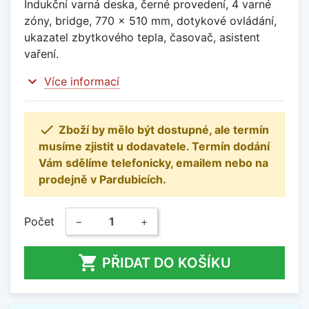
Indukční varná deska, černé provedení, 4 varné
zóny, bridge, 770 x 510 mm, dotykové ovládání,
ukazatel zbytkového tepla, časovač, asistent
vaření.
expand_more
Více informací

Zboží by mělo být dostupné, ale termín
musíme zjistit u dodavatele. Termín dodání
Vám sdělíme telefonicky, emailem nebo na
prodejně v Pardubicích.
Počet
−
+

PŘIDAT DO KOŠÍKU