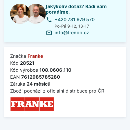
Jakýkoliv dotaz? Rádi vám
poradíme.
+420 731 979 570
phone
Po-Pá 9-12, 13-17
info@trendo.cz
mail_outline
Značka
Franke
Kód
28521
Kód výrobce
108.0606.110
EAN
7612985785280
Záruka
24 měsíců
Zboží pochází z oficiální distribuce pro ČR