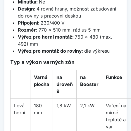
Minutka:
Ne
Design:
4 rovné hrany, možnost zabudování
do roviny s pracovní deskou
Připojení:
230/400 V
Rozměr:
770 x 510 mm, rádius 5 mm
Výřez pro horní montáž:
750 x 480 (max.
492) mm
Výřez pro montáž do roviny:
dle výkresu
Typ a výkon varných zón
Varná
na
na
Funkce
plocha
úroveň
Booster
9
Levá
180
1,8 kW
2,1 kW
Vaření na
horní
mm
mírné
teplotě a
var