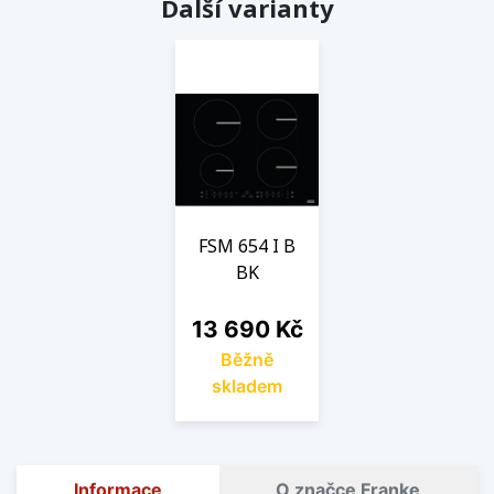
Další varianty
FSM 654 I B
BK
Cena
13 690 Kč
Běžně
skladem
Informace
O značce Franke