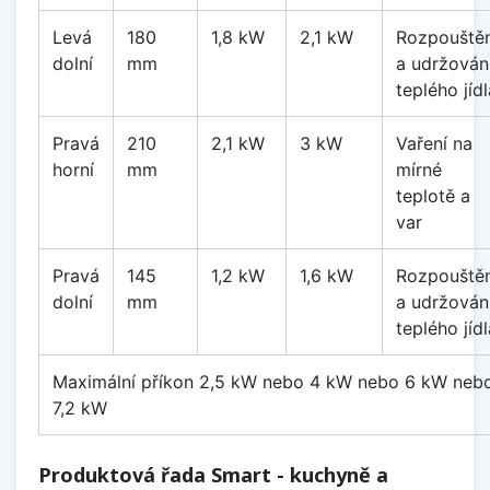
Levá
180
1,8 kW
2,1 kW
Rozpouštěn
dolní
mm
a udržován
teplého jídl
Pravá
210
2,1 kW
3 kW
Vaření na
horní
mm
mírné
teplotě a
var
Pravá
145
1,2 kW
1,6 kW
Rozpouštěn
dolní
mm
a udržován
teplého jídl
Maximální příkon 2,5 kW nebo 4 kW nebo 6 kW neb
7,2 kW
Produktová řada Smart - kuchyně a