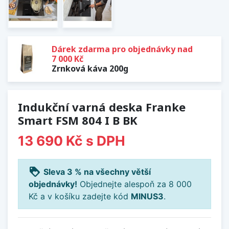
Dárek zdarma pro objednávky nad
7 000 Kč
Zrnková káva 200g
Indukční varná deska Franke
Smart FSM 804 I B BK
13 690 Kč
s DPH
loyalty
Sleva 3 % na všechny větší
objednávky!
Objednejte alespoň za 8 000
Kč a v košíku zadejte kód
MINUS3
.