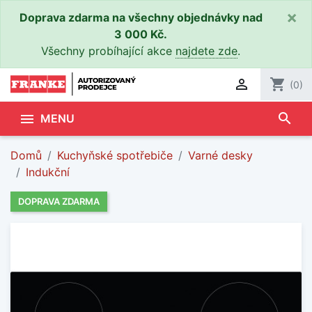
×
Doprava zdarma na všechny objednávky nad
3 000 Kč.
Všechny probíhající akce
najdete zde
.

shopping_cart
(0)
search

MENU
Domů
Kuchyňské spotřebiče
Varné desky
Indukční
DOPRAVA ZDARMA