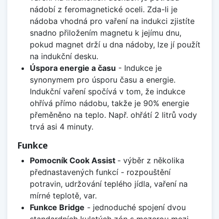
nádobí z feromagnetické oceli. Zda-li je
nádoba vhodná pro vaření na indukci zjistíte
snadno přiložením magnetu k jejímu dnu,
pokud magnet drží u dna nádoby, lze jí použít
na indukční desku.
Úspora energie a času
- Indukce je
synonymem pro úsporu času a energie.
Indukční vaření spočívá v tom, že indukce
ohřívá přímo nádobu, takže je 90% energie
přeměněno na teplo. Např. ohřátí 2 litrů vody
trvá asi 4 minuty.
Funkce
Pomocník Cook Assist
- výběr z několika
přednastavených funkcí - rozpouštění
potravin, udržování teplého jídla, vaření na
mírné teplotě, var.
Funkce Bridge
- jednoduché spojení dvou
standardních kulatých zón s mezerou mezi