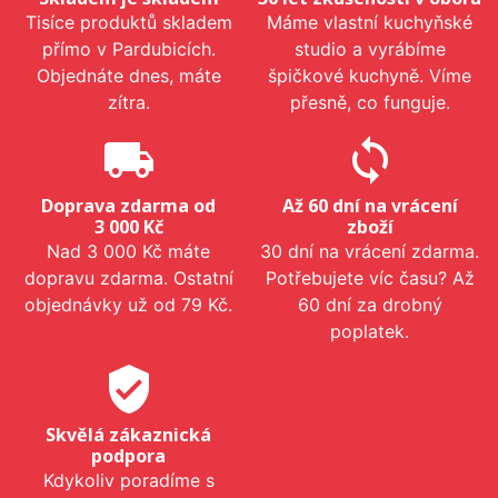
Tisíce produktů skladem
Máme vlastní kuchyňské
přímo v Pardubicích.
studio a vyrábíme
Objednáte dnes, máte
špičkové kuchyně. Víme
zítra.
přesně, co funguje.
local_shipping
sync
Doprava zdarma od
Až 60 dní na vrácení
3 000 Kč
zboží
Nad 3 000 Kč máte
30 dní na vrácení zdarma.
dopravu zdarma. Ostatní
Potřebujete víc času? Až
objednávky už od 79 Kč.
60 dní za drobný
poplatek.
verified_user
Skvělá zákaznická
podpora
Kdykoliv poradíme s