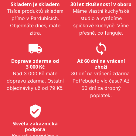
Skladem je skladem
30 let zkušeností v oboru
Tisíce produktů skladem
Máme vlastní kuchyňské
přímo v Pardubicích.
studio a vyrábíme
Objednáte dnes, máte
špičkové kuchyně. Víme
zítra.
přesně, co funguje.
local_shipping
sync
Doprava zdarma od
Až 60 dní na vrácení
3 000 Kč
zboží
Nad 3 000 Kč máte
30 dní na vrácení zdarma.
dopravu zdarma. Ostatní
Potřebujete víc času? Až
objednávky už od 79 Kč.
60 dní za drobný
poplatek.
verified_user
Skvělá zákaznická
podpora