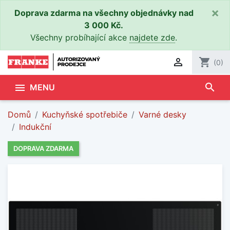
×
Doprava zdarma na všechny objednávky nad
3 000 Kč.
Všechny probíhající akce
najdete zde
.

shopping_cart
(0)
search

MENU
Domů
Kuchyňské spotřebiče
Varné desky
Indukční
DOPRAVA ZDARMA