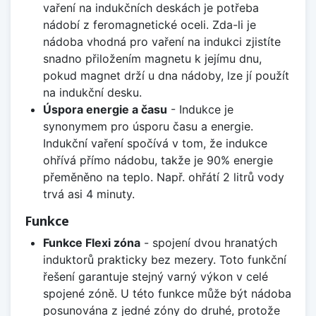
vaření na indukčních deskách je potřeba
nádobí z feromagnetické oceli. Zda-li je
nádoba vhodná pro vaření na indukci zjistíte
snadno přiložením magnetu k jejímu dnu,
pokud magnet drží u dna nádoby, lze jí použít
na indukční desku.
Úspora energie a času
- Indukce je
synonymem pro úsporu času a energie.
Indukční vaření spočívá v tom, že indukce
ohřívá přímo nádobu, takže je 90% energie
přeměněno na teplo. Např. ohřátí 2 litrů vody
trvá asi 4 minuty.
Funkce
Funkce Flexi zóna
- spojení dvou hranatých
induktorů prakticky bez mezery. Toto funkční
řešení garantuje stejný varný výkon v celé
spojené zóně. U této funkce může být nádoba
posunována z jedné zóny do druhé, protože