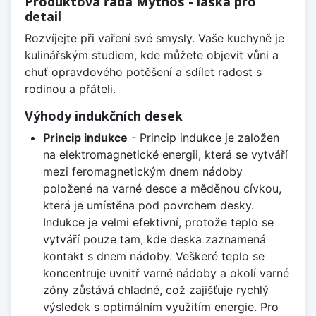
Produktová řada Mythos - láska pro
detail
Rozvíjejte při vaření své smysly. Vaše kuchyně je
kulinářským studiem, kde můžete objevit vůni a
chuť opravdového potěšení a sdílet radost s
rodinou a přáteli.
Výhody indukčních desek
Princip indukce
- Princip indukce je založen
na elektromagnetické energii, která se vytváří
mezi feromagnetickým dnem nádoby
položené na varné desce a měděnou cívkou,
která je umístěna pod povrchem desky.
Indukce je velmi efektivní, protože teplo se
vytváří pouze tam, kde deska zaznamená
kontakt s dnem nádoby. Veškeré teplo se
koncentruje uvnitř varné nádoby a okolí varné
zóny zůstává chladné, což zajišťuje rychlý
výsledek s optimálním využitím energie. Pro