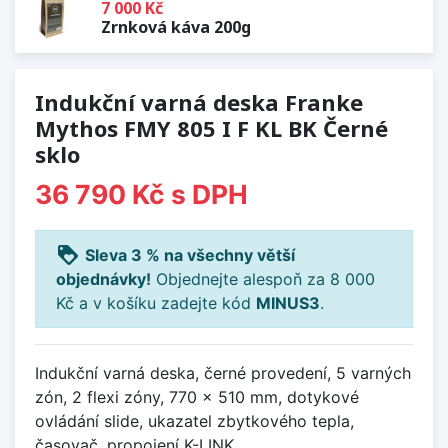
7 000 Kč
Zrnková káva 200g
Indukční varná deska Franke
Mythos FMY 805 I F KL BK Černé
sklo
36 790 Kč
s DPH
loyalty
Sleva 3 % na všechny větší
objednávky!
Objednejte alespoň za 8 000
Kč a v košíku zadejte kód
MINUS3
.
Indukční varná deska, černé provedení, 5 varných
zón, 2 flexi zóny, 770 x 510 mm, dotykové
ovládání slide, ukazatel zbytkového tepla,
časovač, propojení K-LINK.