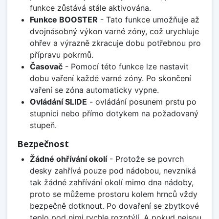
funkce zůstává stále aktivována.
Funkce BOOSTER
- Tato funkce umožňuje až
dvojnásobný výkon varné zóny, což urychluje
ohřev a výrazně zkracuje dobu potřebnou pro
přípravu pokrmů.
Časovač
- Pomocí této funkce lze nastavit
dobu vaření každé varné zóny. Po skončení
vaření se zóna automaticky vypne.
Ovládání SLIDE
- ovládání posunem prstu po
stupnici nebo přímo dotykem na požadovaný
stupeň.
Bezpečnost
Žádné ohřívání okolí
- Protože se povrch
desky zahřívá pouze pod nádobou, nevzniká
tak žádné zahřívání okolí mimo dna nádoby,
proto se můžeme prostoru kolem hrnců vždy
bezpečně dotknout. Po dovaření se zbytkové
teplo pod nimi rychle rozptýlí. A pokud nejsou