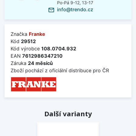
Po-Pá 9-12, 13-17
info@trendo.cz
mail_outline
Značka
Franke
Kód
29512
Kód výrobce
108.0704.932
EAN
7612986347210
Záruka
24 měsíců
Zboží pochází z oficiální distribuce pro ČR
Další varianty