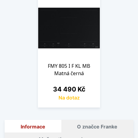
FMY 805 I F KL MB
Matná černá
Cena
34 490 Kč
Na dotaz
Informace
O značce Franke