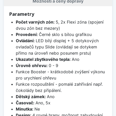
Možnosti a ceny dopravy
Parametry
Počet varných zón:
5, 2x Flexi zóna (spojení
dvou zón bez mezery)
Provedení:
Černé sklo s bílou grafikou
Ovládání:
LED bílý displej + 5 dotykových
ovladačů typu Slide (ovládají se dotykem
přímo na úroveň nebo posunem prstu)
Ukazatel zbytkového tepla:
Ano
Úrovně ohřevu:
0 - 9
Funkce Booster - krátkodobé zvýšení výkonu
pro urychlení ohřevu
Funkce rozpouštění - pomalé zahřívání např.
čokolády bez připálení.
Dětský zámek:
Ano
Časovač:
Ano, 5x
Minutka:
Ne
Design:
4 rovné hrany, možnost zabudování