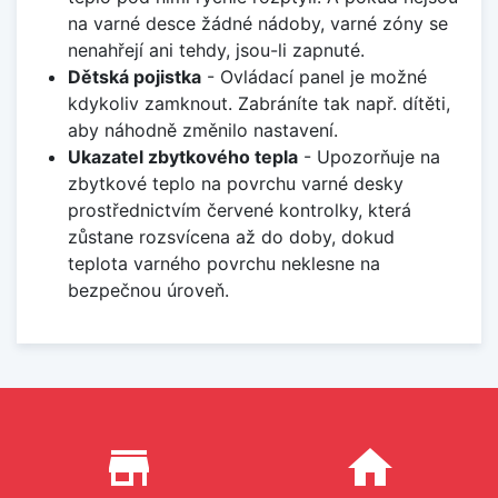
na varné desce žádné nádoby, varné zóny se
nenahřejí ani tehdy, jsou-li zapnuté.
Dětská pojistka
- Ovládací panel je možné
kdykoliv zamknout. Zabráníte tak např. dítěti,
aby náhodně změnilo nastavení.
Ukazatel zbytkového tepla
- Upozorňuje na
zbytkové teplo na povrchu varné desky
prostřednictvím červené kontrolky, která
zůstane rozsvícena až do doby, dokud
teplota varného povrchu neklesne na
bezpečnou úroveň.
Proč nakupovat u nás?
store_mall_directory
home