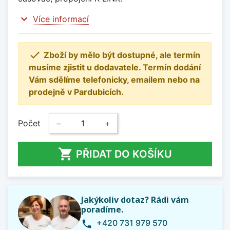
expand_more
Více informací

Zboží by mělo být dostupné, ale termín
musíme zjistit u dodavatele. Termín dodání
Vám sdělíme telefonicky, emailem nebo na
prodejně v Pardubicích.
Počet
−
+

PŘIDAT DO KOŠÍKU
Jakýkoliv dotaz? Rádi vám
poradíme.
+420 731 979 570
phone