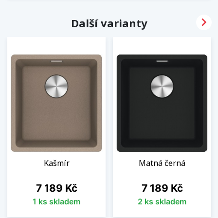

Další varianty
Kašmír
Matná černá
Cena
Cena
7 189 Kč
7 189 Kč
1 ks skladem
2 ks skladem