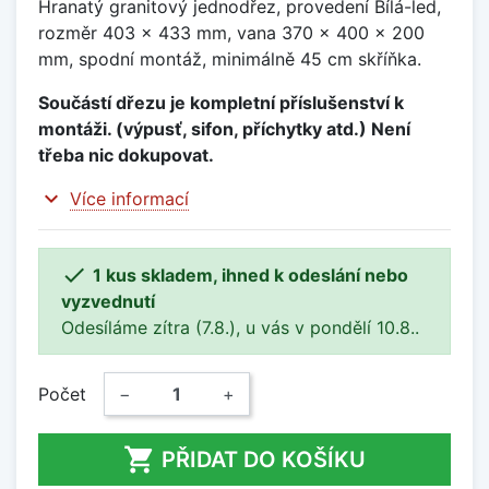
Hranatý granitový jednodřez, provedení Bílá-led,
rozměr 403 x 433 mm, vana 370 x 400 x 200
mm, spodní montáž, minimálně 45 cm skříňka.
Součástí dřezu je kompletní příslušenství k
montáži. (výpusť, sifon, příchytky atd.) Není
třeba nic dokupovat.
expand_more
Více informací

1 kus skladem, ihned k odeslání nebo
vyzvednutí
Odesíláme zítra (7.8.), u vás v pondělí 10.8..
Počet
−
+

PŘIDAT DO KOŠÍKU