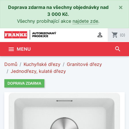
×
Doprava zdarma na všechny objednávky nad
3 000 Kč.
Všechny probíhající akce
najdete zde
.

shopping_cart
(0)
search

MENU
Domů
Kuchyňské dřezy
Granitové dřezy
Jednodřezy, kulaté dřezy
DOPRAVA ZDARMA