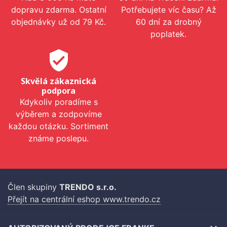
dopravu zdarma. Ostatní
Potřebujete víc času? Až
objednávky už od 79 Kč.
60 dní za drobný
poplatek.
verified_user
Skvělá zákaznická
podpora
Kdykoliv poradíme s
výběrem a zodpovíme
každou otázku. Sortiment
známe poslepu.
Člen skupiny
TRENDO s.r.o.
Přejít na centrální eshop www.trendo.cz