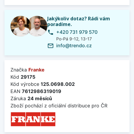
Jakýkoliv dotaz? Rádi vám
poradíme.
+420 731 979 570
phone
Po-Pá 9-12, 13-17
info@trendo.cz
mail_outline
Značka
Franke
Kód
29175
Kód výrobce
125.0698.002
EAN
7612986319019
Záruka
24 měsíců
Zboží pochází z oficiální distribuce pro ČR