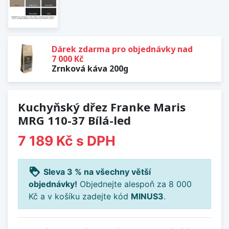
Dárek zdarma pro objednávky nad
7 000 Kč
Zrnková káva 200g
Kuchyňský dřez Franke Maris
MRG 110-37 Bílá-led
7 189 Kč
s DPH
loyalty
Sleva 3 % na všechny větší
objednávky!
Objednejte alespoň za 8 000
Kč a v košíku zadejte kód
MINUS3
.