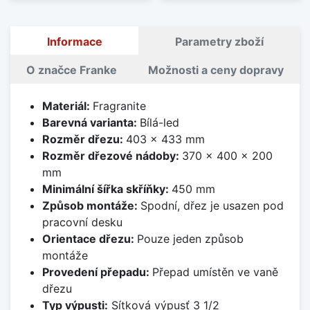
Informace
Parametry zboží
O značce Franke
Možnosti a ceny dopravy
Materiál:
Fragranite
Barevná varianta:
Bílá-led
Rozměr dřezu:
403 x 433 mm
Rozměr dřezové nádoby:
370 x 400 x 200
mm
Minimální šířka skříňky:
450 mm
Způsob montáže:
Spodní, dřez je usazen pod
pracovní desku
Orientace dřezu:
Pouze jeden způsob
montáže
Provedení přepadu:
Přepad umístěn ve vaně
dřezu
Typ výpusti:
Sítková výpusť 3 1/2