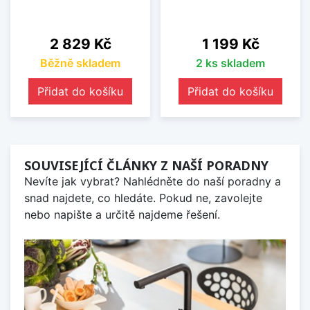
Cena
Cena
2 829 Kč
1 199 Kč
Běžně skladem
2 ks skladem
Přidat do košíku
Přidat do košíku
SOUVISEJÍCÍ ČLÁNKY Z NAŠÍ PORADNY
Nevíte jak vybrat? Nahlédněte do naší poradny a
snad najdete, co hledáte. Pokud ne, zavolejte
nebo napište a určitě najdeme řešení.