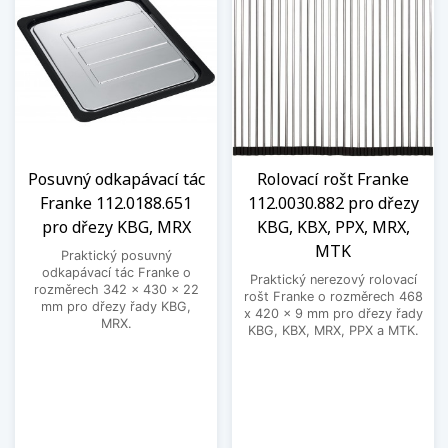
Posuvný odkapávací tác
Rolovací rošt Franke
Franke 112.0188.651
112.0030.882 pro dřezy
pro dřezy KBG, MRX
KBG, KBX, PPX, MRX,
MTK
Praktický posuvný
odkapávací tác Franke o
Praktický nerezový rolovací
rozměrech 342 x 430 x 22
rošt Franke o rozměrech 468
mm pro dřezy řady KBG,
x 420 x 9 mm pro dřezy řady
MRX.
KBG, KBX, MRX, PPX a MTK.