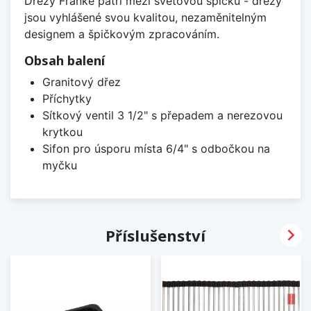
Dřezy Franke patří mezi světovou špičku - dřezy
jsou vyhlášené svou kvalitou, nezaměnitelným
designem a špičkovým zpracováním.
Obsah balení
Granitový dřez
Příchytky
Sítkový ventil 3 1/2" s přepadem a nerezovou
krytkou
Sifon pro úsporu místa 6/4" s odbočkou na
myčku

Příslušenství