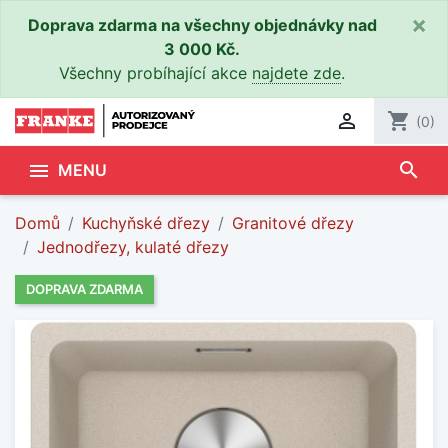
×
Doprava zdarma na všechny objednávky nad
3 000 Kč.
Všechny probíhající akce
najdete zde
.

shopping_cart
(0)
search

MENU
Domů
Kuchyňské dřezy
Granitové dřezy
Jednodřezy, kulaté dřezy
DOPRAVA ZDARMA