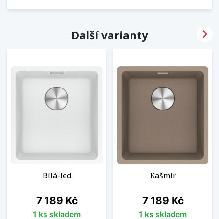

Další varianty
Bílá-led
Kašmír
Cena
Cena
7 189 Kč
7 189 Kč
1 ks skladem
1 ks skladem