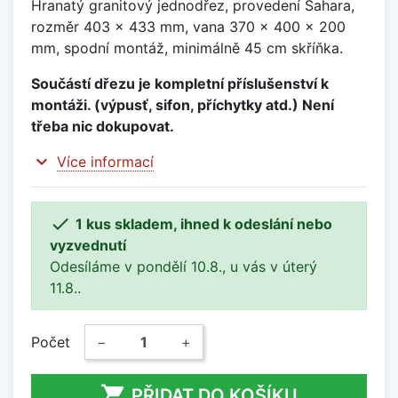
Hranatý granitový jednodřez, provedení Sahara,
rozměr 403 x 433 mm, vana 370 x 400 x 200
mm, spodní montáž, minimálně 45 cm skříňka.
Součástí dřezu je kompletní příslušenství k
montáži. (výpusť, sifon, příchytky atd.) Není
třeba nic dokupovat.
expand_more
Více informací

1 kus skladem, ihned k odeslání nebo
vyzvednutí
Odesíláme v pondělí 10.8., u vás v úterý
11.8..
Počet
−
+

PŘIDAT DO KOŠÍKU