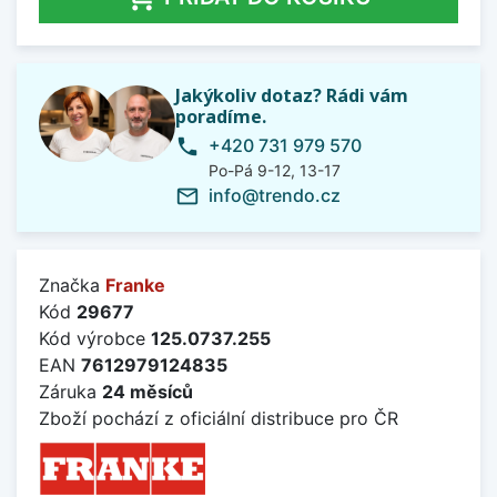
Jakýkoliv dotaz? Rádi vám
poradíme.
+420 731 979 570
phone
Po-Pá 9-12, 13-17
info@trendo.cz
mail_outline
Značka
Franke
Kód
29677
Kód výrobce
125.0737.255
EAN
7612979124835
Záruka
24 měsíců
Zboží pochází z oficiální distribuce pro ČR