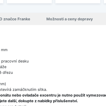
O značce Franke
Možnosti a ceny dopravy
0 mm
d pracovní desku
táže
ě dřezu
mm)
 otevírá zamáčknutím sítka.
ponátu nebo ovladače excentru je nutno použít vymezova
ete další, dokupte z nabídky příslušenství.