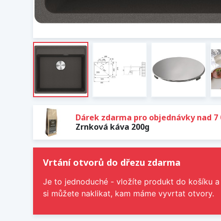
Dárek zdarma pro objednávky nad 7 
Zrnková káva 200g
Vrtání otvorů do dřezu zdarma
Je to jednoduché - vložíte produkt do košíku a
si můžete naklikat, kam máme vyvrtat otvory.