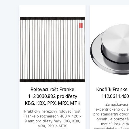
Rolovací rošt Franke
Knoflík Franke 
112.0030.882 pro dřezy
112.0611.460
KBG, KBX, PPX, MRX, MTK
Zamačkávací 
excentrického ovlá
Praktický nerezový rolovací rošt
pro standartní otvo
Franke o rozměrech 468 x 420 x
obsahuje pouze těl
9 mm pro dřezy řady KBG, KBX,
maticí. Pokud d
MRX, PPX a MTK.
excentrické ovládání