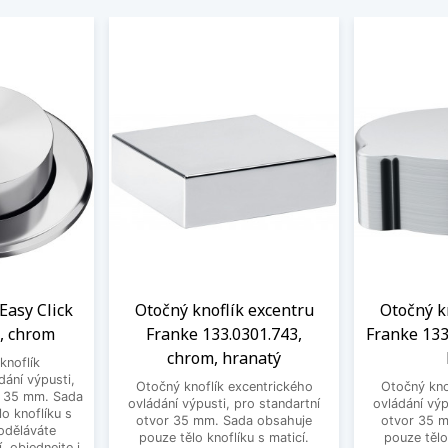
Easy Click
Otočný knoflík excentru
Otočný k
, chrom
Franke 133.0301.743,
Franke 133
chrom, hranatý
knoflík
dání výpusti,
Otočný knoflík excentrického
Otočný kno
r 35 mm. Sada
ovládání výpusti, pro standartní
ovládání výp
o knoflíku s
otvor 35 mm. Sada obsahuje
otvor 35 
oděláváte
pouze tělo knoflíku s maticí.
pouze tělo
, objednejte i