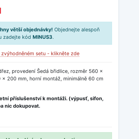
H
hny větší objednávky!
Objednejte alespoň
ku zadejte kód
MINUS3
.
 zvýhodněném setu - klikněte zde
dřez, provedení Šedá břidlice, rozměr 560 x
 x 200 mm, horní montáž, minimálně 60 cm
tní příslušenství k montáži. (výpusť, sifon,
ba nic dokupovat.