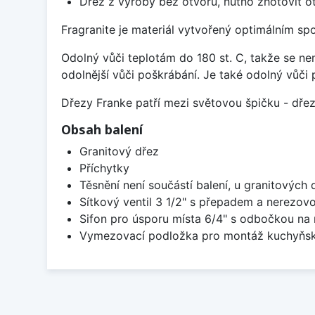
Dřez z výroby bez otvorů, nutno zhotovit ot
Fragranite je materiál vytvořený optimálním sp
Odolný vůči teplotám do 180 st. C, takže se n
odolnější vůči poškrábání. Je také odolný vůči 
Dřezy Franke patří mezi světovou špičku - dř
Obsah balení
Granitový dřez
Příchytky
Těsnění není součástí balení, u granitových 
Sítkový ventil 3 1/2" s přepadem a nerezov
Sifon pro úsporu místa 6/4" s odbočkou na
Vymezovací podložka pro montáž kuchyňsk