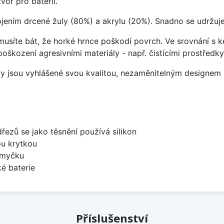
vor pro baterii.
ojením drcené žuly (80%) a akrylu (20%). Snadno se udržuje
emusíte bát, že horké hrnce poškodí povrch. Ve srovnání s
poškození agresivními materiály - např. čistícími prostřed
ezy jsou vyhlášené svou kvalitou, nezaměnitelným designe
dřezů se jako těsnění používá silikon
ou krytkou
 myčku
é baterie
Příslušenství