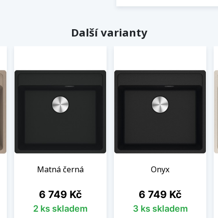
Další varianty
Matná černá
Onyx
Cena
Cena
6 749 Kč
6 749 Kč
2 ks skladem
3 ks skladem