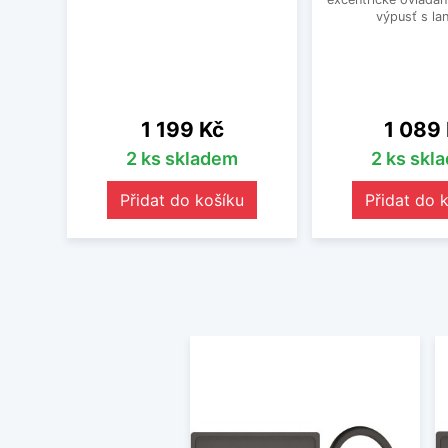
výpusť s la
Cena
Cena
1 199 Kč
1 089
2 ks skladem
2 ks skl
Přidat do košíku
Přidat do 