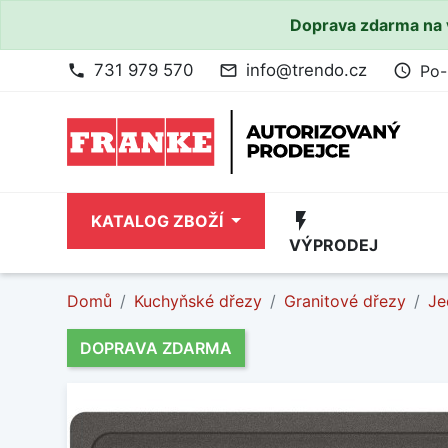
Doprava zdarma na 
731 979 570
info@trendo.cz
Po-
phone
mail_outline
access_time
flash_on
KATALOG ZBOŽÍ
VÝPRODEJ
Domů
Kuchyňské dřezy
Granitové dřezy
Je
DOPRAVA ZDARMA