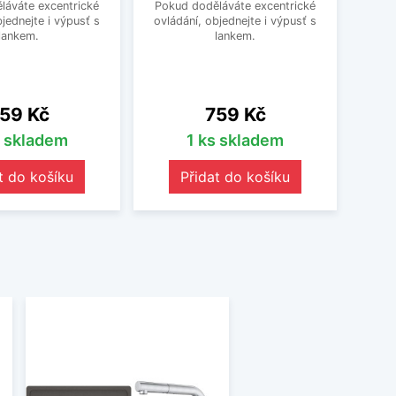
láváte excentrické
Pokud doděláváte excentrické
doděl
bjednejte i výpusť s
ovládání, objednejte i výpusť s
obje
lankem.
lankem.
ena
Cena
59 Kč
759 Kč
s skladem
1 ks skladem
t do košíku
Přidat do košíku