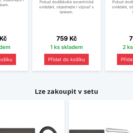
Pokud doděláváte excentrické
Pokud dodě
nkem.
ovládání, objednejte i výpusť s
ovládání, o
lankem.
Cena
C
 Kč
759 Kč
7
adem
1 ks skladem
2 k
košíku
Přidat do košíku
Přida
Lze zakoupit v setu