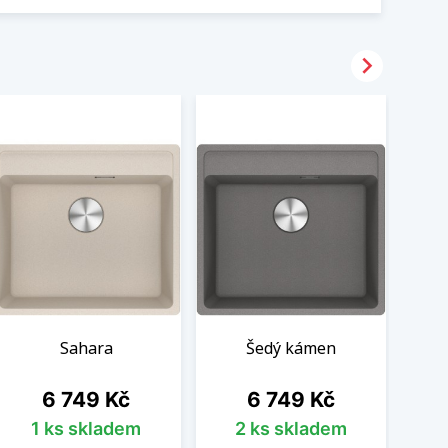

Sahara
Šedý kámen
Cena
Cena
6 749 Kč
6 749 Kč
1 ks skladem
2 ks skladem