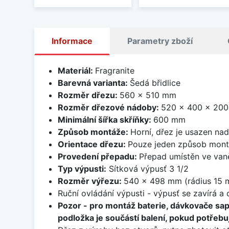
Informace
Parametry zboží
Materiál:
Fragranite
Barevná varianta:
Šedá břidlice
Rozměr dřezu:
560 x 510 mm
Rozměr dřezové nádoby:
520 x 400 x 20
Minimální šířka skříňky:
600 mm
Způsob montáže:
Horní, dřez je usazen na
Orientace dřezu:
Pouze jeden způsob mon
Provedení přepadu:
Přepad umístěn ve van
Typ výpusti:
Sítková výpusť 3 1/2
Rozměr výřezu:
540 x 498 mm (rádius 15 
Ruční ovládání výpusti - výpusť se zavírá a
Pozor - pro montáž baterie, dávkovače sa
podložka je součástí balení, pokud potřebuj