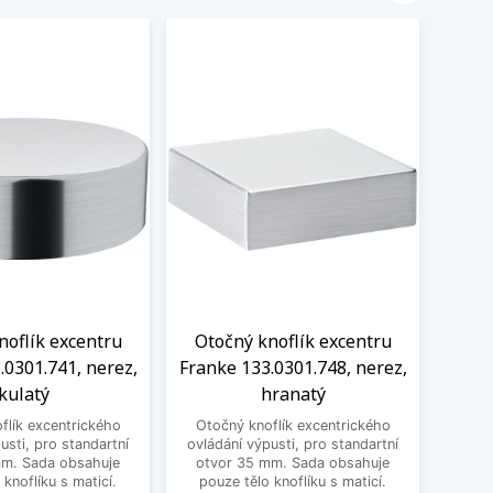
noflík excentru
Otočný knoflík excentru
Oto
.0301.741, nerez,
Franke 133.0301.748, nerez,
Frank
kulatý
hranatý
flík excentrického
Otočný knoflík excentrického
Otoč
usti, pro standartní
ovládání výpusti, pro standartní
ovládá
mm. Sada obsahuje
otvor 35 mm. Sada obsahuje
mm. 
 knoflíku s maticí.
pouze tělo knoflíku s maticí.
k