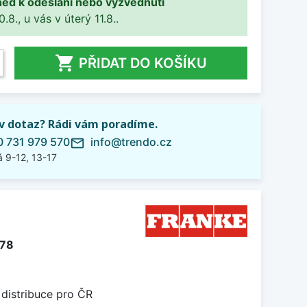
ned k odeslání nebo vyzvednutí
8., u vás v úterý 11.8..

PŘIDAT DO KOŠÍKU
iv dotaz? Rádi vám poradíme.
 731 979 570
info@trendo.cz
mail_outline
 9-12, 13-17
778
 distribuce pro ČR