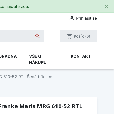
×
kce
najdete zde
.

Přihlásit se

shopping_cart
Košík
(0)
ORADNA
VŠE O
KONTAKT
NÁKUPU
G 610-52 RTL Šedá břidlice
Franke Maris MRG 610-52 RTL