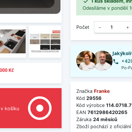

1 kus skladem, ih
Odesíláme v pondělí 10.
Počet
−
+
Jakýkol
+420
phone
Po-Pá
000 Kč
Značka
Franke
adjust
Kód
29556
Kód výrobce
114.0718.
 v košíku
EAN
7612986420265
Záruka
24 měsíců
Zboží pochází z oficiální