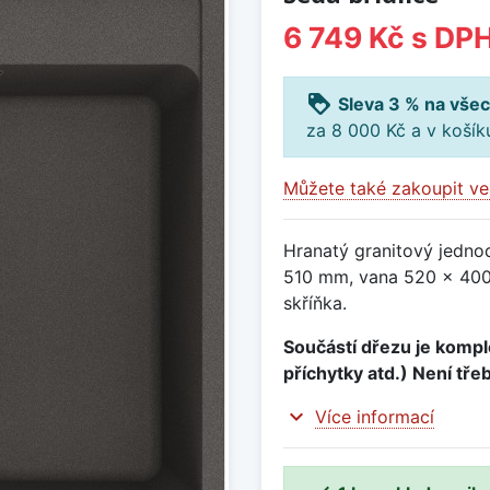
6 749 Kč
s DP
loyalty
Sleva 3 % na všec
za 8 000 Kč a v koší
Můžete také zakoupit ve
Hranatý granitový jedno
510 mm, vana 520 x 400
skříňka.
Součástí dřezu je komple
příchytky atd.) Není tře
expand_more
Více informací