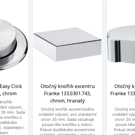
Easy Click
Otočný knoflík excentru
Otočný k
, chrom
Franke 133.0301.743,
Franke 133
chrom, hranatý
knoflík
dání výpusti,
Otočný knoflík excentrického
Otočný kno
r 35 mm. Sada
ovládání výpusti, pro standartní
ovládání výp
o knoflíku s
otvor 35 mm. Sada obsahuje
otvor 35 
oděláváte
pouze tělo knoflíku s maticí.
pouze tělo
, objednejte i
Pokud doděláváte excentrické
Pokud dodě
nkem.
ovládání, objednejte i výpusť s
ovládání, o