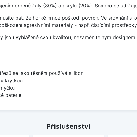
ojením drcené žuly (80%) a akrylu (20%). Snadno se udržuje
emusíte bát, že horké hrnce poškodí povrch. Ve srovnání s
poškození agresivními materiály - např. čistícími prostřed
ezy jsou vyhlášené svou kvalitou, nezaměnitelným designe
dřezů se jako těsnění používá silikon
ou krytkou
 myčku
é baterie
Příslušenství