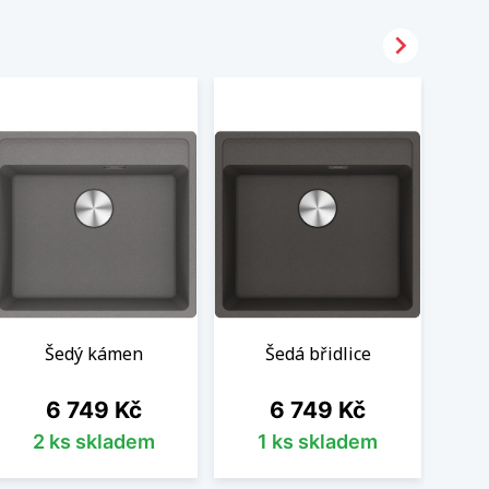

Šedý kámen
Šedá břidlice
Cena
Cena
6 749 Kč
6 749 Kč
2 ks skladem
1 ks skladem