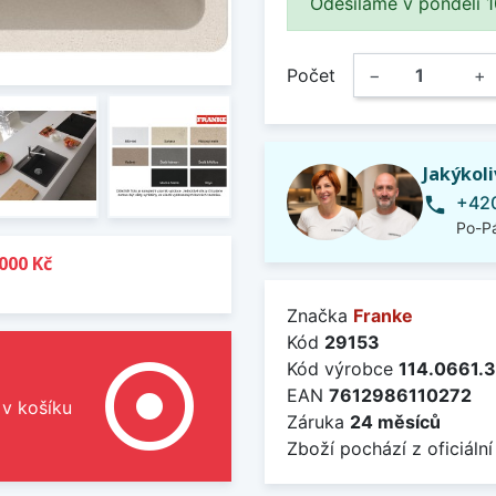
Odesíláme v pondělí 10.
Počet
−
+
Jakýkol
+420
phone
Po-Pá
000 Kč
Značka
Franke
Kód
29153
adjust
Kód výrobce
114.0661.
EAN
7612986110272
 v košíku
Záruka
24 měsíců
Zboží pochází z oficiální