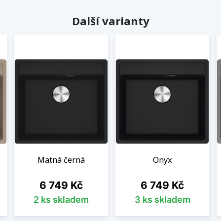
Další varianty
Matná černá
Onyx
Cena
Cena
6 749 Kč
6 749 Kč
2 ks skladem
3 ks skladem