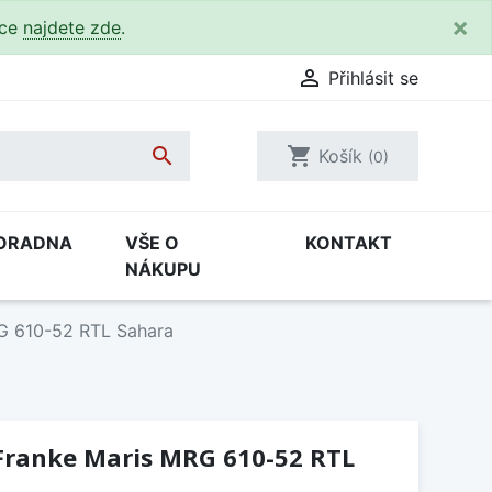
×
kce
najdete zde
.

Přihlásit se

shopping_cart
Košík
(0)
ORADNA
VŠE O
KONTAKT
NÁKUPU
G 610-52 RTL Sahara
Franke Maris MRG 610-52 RTL