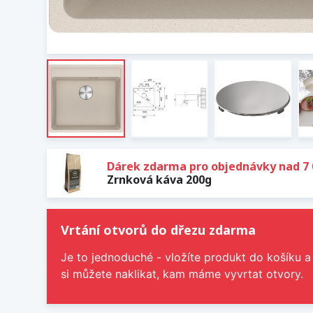
Dárek zdarma pro objednávky nad 7 
Zrnková káva 200g
Vrtání otvorů do dřezu zdarma
Je to jednoduché - vložíte produkt do košíku a
si můžete naklikat, kam máme vyvrtat otvory.