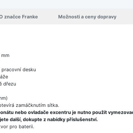
O značce Franke
Možnosti a ceny dopravy
0 mm
d pracovní desku
táže
ě dřezu
mm)
 otevírá zamáčknutím sítka.
ponátu nebo ovladače excentru je nutno použít vymezova
ete další, dokupte z nabídky příslušenství.
vor pro baterii.