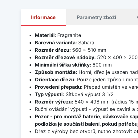
Informace
Parametry zboží
Materiál:
Fragranite
Barevná varianta:
Sahara
Rozměr dřezu:
560 x 510 mm
Rozměr dřezové nádoby:
520 x 400 x 20
Minimální šířka skříňky:
600 mm
Způsob montáže:
Horní, dřez je usazen na
Orientace dřezu:
Pouze jeden způsob mon
Provedení přepadu:
Přepad umístěn ve van
Typ výpusti:
Sítková výpusť 3 1/2
Rozměr výřezu:
540 x 498 mm (rádius 15 
Ruční ovládání výpusti - výpusť se zavírá a
Pozor - pro montáž baterie, dávkovače sa
podložka je součástí balení, pokud potřebuj
Dřez z výroby bez otvorů, nutno zhotovit ot