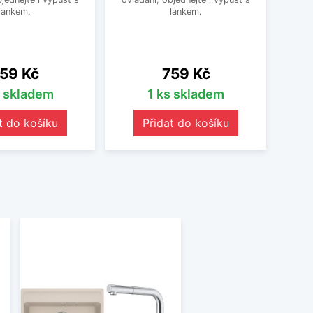
lankem.
lankem.
ena
Cena
59 Kč
759 Kč
s skladem
1 ks skladem
t do košíku
Přidat do košíku