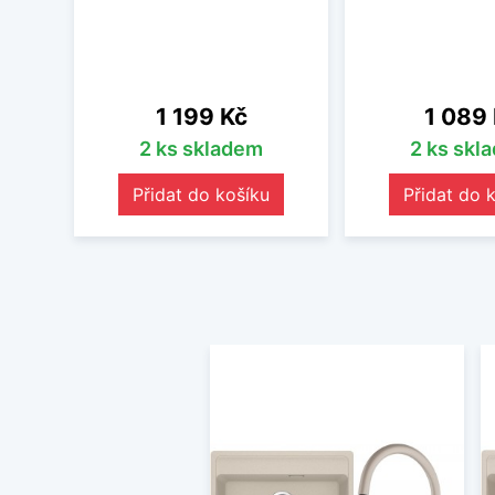
Cena
Cena
1 199 Kč
1 089
2 ks skladem
2 ks skl
Přidat do košíku
Přidat do 