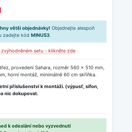
H
hny větší objednávky!
Objednejte alespoň
ku zadejte kód
MINUS3
.
 zvýhodněném setu - klikněte zde
dřez, provedení Sahara, rozměr 560 x 510 mm,
, horní montáž, minimálně 60 cm skříňka.
tní příslušenství k montáži. (výpusť, sifon,
ba nic dokupovat.
ned k odeslání nebo vyzvednutí