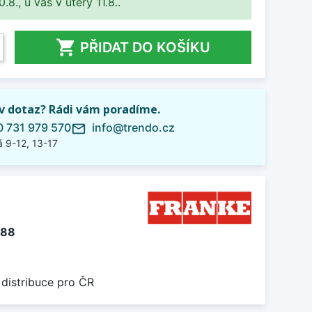
8., u vás v úterý 11.8..

PŘIDAT DO KOŠÍKU
iv dotaz? Rádi vám poradíme.
 731 979 570
info@trendo.cz
mail_outline
 9-12, 13-17
388
 distribuce pro ČR