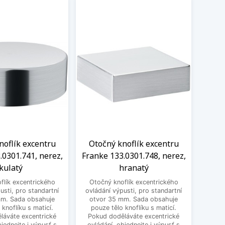
noflík excentru
Otočný knoflík excentru
Oto
.0301.741, nerez,
Franke 133.0301.748, nerez,
Frank
kulatý
hranatý
flík excentrického
Otočný knoflík excentrického
Otoč
usti, pro standartní
ovládání výpusti, pro standartní
ovládá
mm. Sada obsahuje
otvor 35 mm. Sada obsahuje
mm. 
 knoflíku s maticí.
pouze tělo knoflíku s maticí.
k
láváte excentrické
Pokud doděláváte excentrické
doděl
bjednejte i výpusť s
ovládání, objednejte i výpusť s
obje