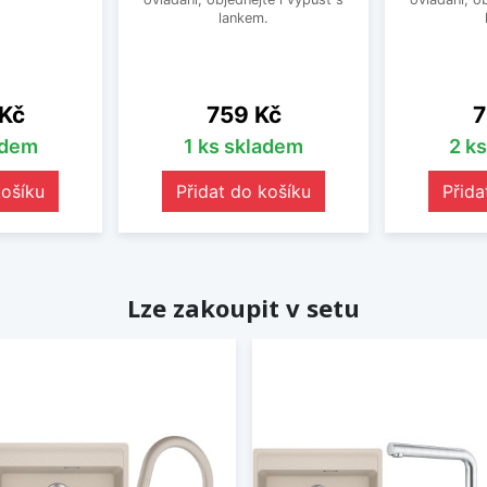
lankem.
Cena
C
 Kč
759 Kč
7
adem
1 ks skladem
2 k
košíku
Přidat do košíku
Přida
Lze zakoupit v setu