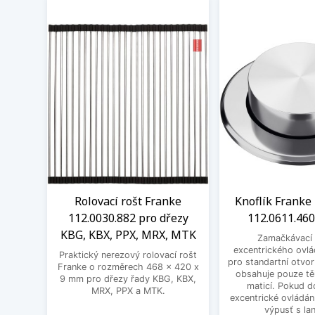
Rolovací rošt Franke
Knoflík Franke 
112.0030.882 pro dřezy
112.0611.460
KBG, KBX, PPX, MRX, MTK
Zamačkávací 
excentrického ovlá
Praktický nerezový rolovací rošt
pro standartní otvo
Franke o rozměrech 468 x 420 x
obsahuje pouze těl
9 mm pro dřezy řady KBG, KBX,
maticí. Pokud d
MRX, PPX a MTK.
excentrické ovládání
výpusť s la