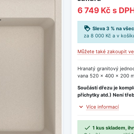
6 749 Kč
s DP
loyalty
Sleva 3 % na všec
za 8 000 Kč a v koší
Můžete také zakoupit ve
Hranatý granitový jedno
vana 520 x 400 x 200 mm
Součástí dřezu je komple
příchytky atd.) Není tře
expand_more
Více informací

1 kus skladem, ih