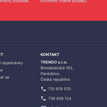
drobný poplatek.
Sortiment známe poslepu.
ET
KONTAKT
TRENDO s.r.o.
í objednávky
Bohdanečská 192,
se
Pardubice,
at se
Česká republika
phone
731 979 570
phone
736 608 124