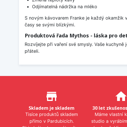
Odjímatelná nádržka na mléko
S novým kávovarem Franke je každý okamžik vh
časy se svými blízkými.
Produktová řada Mythos - láska pro det
Rozvíjejte při vaření své smysly. Vaše kuchyně 
přáteli.
Proč nakupovat u nás?
store_mall_directory
hom
Skladem je skladem
30 let zkušenos
Tisíce produktů skladem
Máme vlastní 
přímo v Pardubicích.
studio a vyrábí