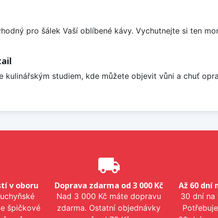
odný pro šálek Vaší oblíbené kávy. Vychutnejte si ten mo
ail
je kulinářským studiem, kde můžete objevit vůni a chuť opr
e
local_shipping
tí v oboru
Doprava zdarma od 3 000 Kč
Až 60 dní 
kuchyňské
Nad 3 000 Kč máte dopravu
30 dní na
me špičkové
zdarma. Ostatní objednávky
Potřebuje