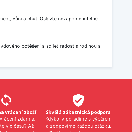
ment, vůni a chuť. Oslavte nezapomenutelné
avdového potěšení a sdílet radost s rodinou a
sync
verified_user
na vrácení zboží
Skvělá zákaznická podpora
 vrácení zdarma.
Kdykoliv poradíme s výběrem
te víc času? Až
a zodpovíme každou otázku.