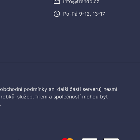
mail_outline
info@trendo.cz
access_time
Po-Pá 9-12, 13-17
 obchodní podmínky ani další části serveru) nesmí
robků, služeb, firem a společností mohou být
.