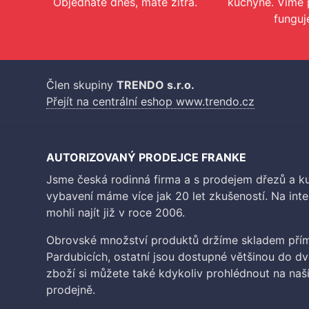
Objednáte dnes, máte zítra.
kuchyně. Víme 
funguj
Člen skupiny
TRENDO s.r.o.
Přejít na centrální eshop www.trendo.cz
AUTORIZOVANÝ PRODEJCE FRANKE
Jsme česká rodinná firma a s prodejem dřezů a 
vybavení máme více jak 20 let zkušeností. Na inte
mohli najít již v roce 2006.
Obrovské množství produktů držíme skladem přím
Pardubicích, ostatní jsou dostupné většinou do d
zboží si můžete také kdykoliv prohlédnout na na
prodejně.