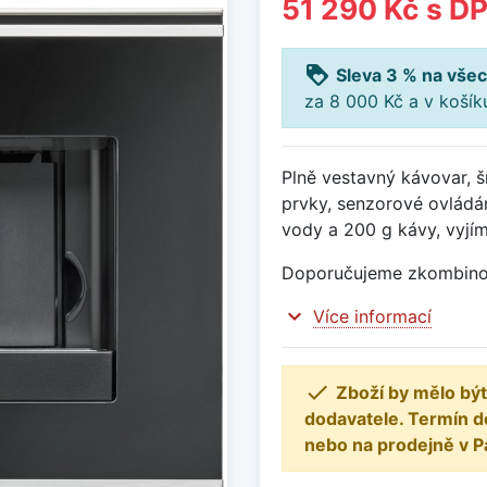
51 290 Kč
s D
loyalty
Sleva 3 % na všec
za 8 000 Kč a v koší
Plně vestavný kávovar, 
prvky, senzorové ovládání
vody a 200 g kávy, vyjí
Doporučujeme zkombinova
expand_more
Více informací

Zboží by mělo být
dodavatele. Termín d
nebo na prodejně v P