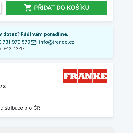

PŘIDAT DO KOŠÍKU
iv dotaz? Rádi vám poradíme.
 731 979 570
info@trendo.cz
mail_outline
 9-12, 13-17
473
 distribuce pro ČR