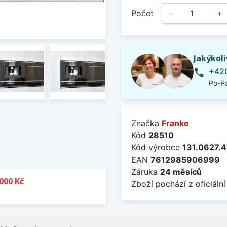
Počet
−
+
Jakýkol
+420
phone
Po-Pá
Značka
Franke
Kód
28510
Kód výrobce
131.0627.
EAN
7612985906999
Záruka
24 měsíců
000 Kč
Zboží pochází z oficiální