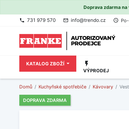
Doprava zdarma na 
731 979 570
info@trendo.cz
Po-
phone
mail_outline
access_time
flash_on
KATALOG ZBOŽÍ
VÝPRODEJ
Domů
Kuchyňské spotřebiče
Kávovary
Ves
DOPRAVA ZDARMA