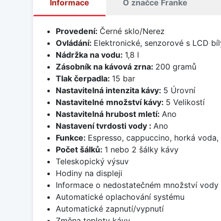
Informace
O značce Franke
Provedení:
Černé sklo/Nerez
Ovládání:
Elektronické, senzorové s LCD bí
Nádržka na vodu:
1,8 l
Zásobník na kávová zrna:
200 gramů
Tlak čerpadla:
15 bar
Nastavitelná intenzita kávy:
5 Úrovní
Nastavitelné množství kávy:
5 Velikostí
Nastavitelná hrubost mletí:
Ano
Nastavení tvrdosti vody :
Ano
Funkce:
Espresso, cappuccino, horká voda,
Počet šálků:
1 nebo 2 šálky kávy
Teleskopický výsuv
Hodiny na displeji
Informace o nedostatečném množství vody
Automatické oplachování systému
Automatické zapnutí/vypnutí
Změna teploty kávy