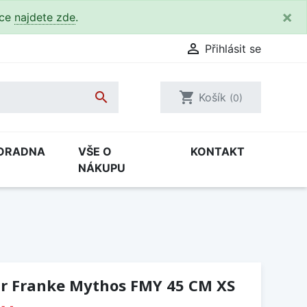
×
kce
najdete zde
.

Přihlásit se

shopping_cart
Košík
(0)
ORADNA
VŠE O
KONTAKT
NÁKUPU
r Franke Mythos FMY 45 CM XS