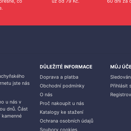
přesně, co
už od 79 Kč.
60 dní za 
e.
DŮLEŽITÉ INFORMACE
MŮJ ÚČ
kuchyňského
Doprava a platba
Sledován
rnetu jste nás
Obchodní podmínky
Přihlásit 
O nás
Registrov
o u nás v
Proč nakoupit u nás
vou dnů. Část
Katalogy ke stažení
ší kamenné
Ochrana osobních údajů
Soubory cookies