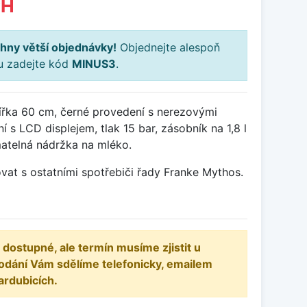
PH
hny větší objednávky!
Objednejte alespoň
ku zadejte kód
MINUS3
.
šířka 60 cm, černé provedení s nerezovými
 s LCD displejem, tlak 15 bar, zásobník na 1,8 l
matelná nádržka na mléko.
t s ostatními spotřebiči řady Franke Mythos.
 dostupné, ale termín musíme zjistit u
odání Vám sdělíme telefonicky, emailem
ardubicích.