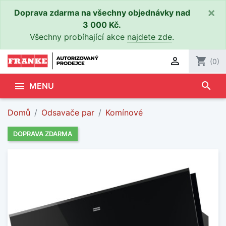
×
Doprava zdarma na všechny objednávky nad
3 000 Kč.
Všechny probíhající akce
najdete zde
.

shopping_cart
(0)
search

MENU
Domů
Odsavače par
Komínové
DOPRAVA ZDARMA