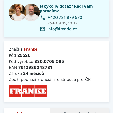
Jakýkoliv dotaz? Rádi vám
poradíme.
+420 731 979 570
phone
Po-Pá 9-12, 13-17
info@trendo.cz
mail_outline
Značka
Franke
Kód
29526
Kód výrobce
330.0705.065
EAN
7612986348781
Záruka
24 měsíců
Zboží pochází z oficiální distribuce pro ČR