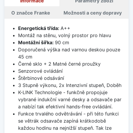
Informace
Parametry zboží
O značce Franke
Možnosti a ceny dopravy
Energetická třída:
A++
Montáž na stěnu, volný prostor pro hlavu
Montážní šířka:
90 cm
Doporučená výška nad varnou deskou pouze
45 cm
Černé sklo + 2 Matné černé proužky
Senzorové ovládání
Štěrbinové odsávání
3 Stupně výkonu, 2x Intenzivní stupeň, Doběh
K-LINK Technologie - funkčně propojuje
vybrané indukční varné desky a odsavače par
a nabízí tak efektivní hands-free ovládání.
Funkce trvalého odvětrávání - při této funkci
se větrák odsavače zapíná krátkodobě
každou hodinu na nejnižší stupeň. Tak lze