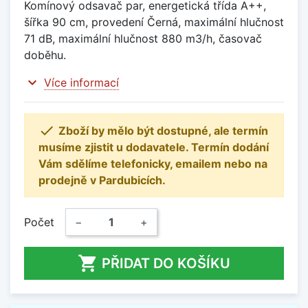
Komínový odsavač par, energetická třída A++,
šířka 90 cm, provedení Černá, maximální hlučnost
71 dB, maximální hlučnost 880 m3/h, časovač
doběhu.
expand_more
Více informací

Zboží by mělo být dostupné, ale termín
musíme zjistit u dodavatele. Termín dodání
Vám sdělíme telefonicky, emailem nebo na
prodejně v Pardubicích.
Počet
−
+

PŘIDAT DO KOŠÍKU