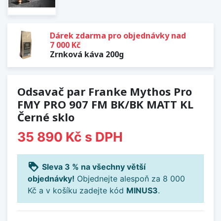
Dárek zdarma pro objednávky nad
7 000 Kč
Zrnková káva 200g
Odsavač par Franke Mythos Pro
FMY PRO 907 FM BK/BK MATT KL
Černé sklo
35 890 Kč
s DPH
loyalty
Sleva 3 % na všechny větší
objednávky!
Objednejte alespoň za 8 000
Kč a v košíku zadejte kód
MINUS3
.