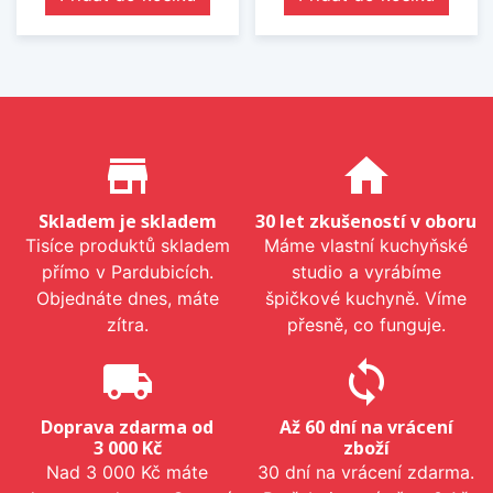
Proč nakupovat u nás?
store_mall_directory
home
Skladem je skladem
30 let zkušeností v oboru
Tisíce produktů skladem
Máme vlastní kuchyňské
přímo v Pardubicích.
studio a vyrábíme
Objednáte dnes, máte
špičkové kuchyně. Víme
zítra.
přesně, co funguje.
local_shipping
sync
Doprava zdarma od
Až 60 dní na vrácení
3 000 Kč
zboží
Nad 3 000 Kč máte
30 dní na vrácení zdarma.