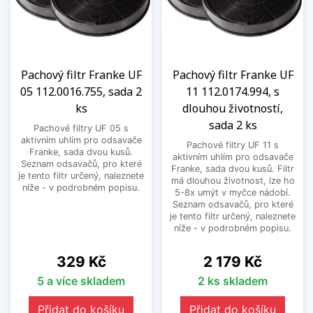
Pachový filtr Franke UF
Pachový filtr Franke UF
05 112.0016.755, sada 2
11 112.0174.994, s
ks
dlouhou životností,
sada 2 ks
Pachové filtry UF 05 s
aktivním uhlím pro odsavače
Pachové filtry UF 11 s
Franke, sada dvou kusů.
aktivním uhlím pro odsavače
Seznam odsavačů, pro které
Franke, sada dvou kusů. Filtr
je tento filtr určený, naleznete
má dlouhou životnost, lze ho
níže - v podrobném popisu.
5-8x umýt v myčce nádobí.
Seznam odsavačů, pro které
je tento filtr určený, naleznete
níže - v podrobném popisu.
Cena
Cena
329 Kč
2 179 Kč
5 a více skladem
2 ks skladem
Přidat do košíku
Přidat do košíku