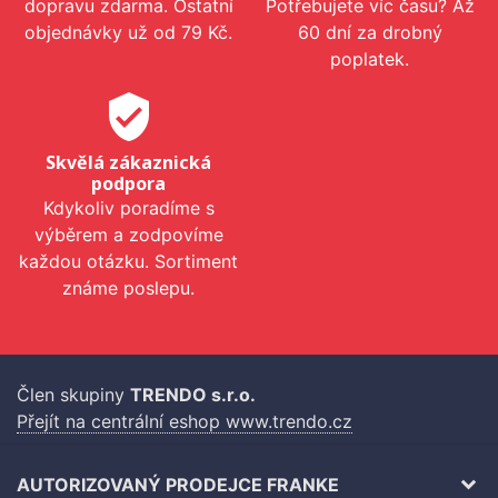
dopravu zdarma. Ostatní
Potřebujete víc času? Až
objednávky už od 79 Kč.
60 dní za drobný
poplatek.
verified_user
Skvělá zákaznická
podpora
Kdykoliv poradíme s
výběrem a zodpovíme
každou otázku. Sortiment
známe poslepu.
Člen skupiny
TRENDO s.r.o.
Přejít na centrální eshop www.trendo.cz
AUTORIZOVANÝ PRODEJCE FRANKE