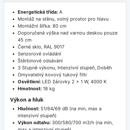
Energetická třída:
A
Montáž na stěnu, volný prostor pro hlavu
Montážní šířka: 80 cm
Doporučená výška nad varnou deskou pouze
45 cm
Černé sklo, RAL 9017
Senzorové ovládání
Štěrbinové odsávání
3 Stupně výkonu, Intenzivní stupeň, Doběh
Omyvatelný kovový tukový filtr
Osvětlení:
LED žárovky 2 × 1 W, 4000 K
Hmotnost:
18 kg
Výkon a hluk
Hlučnost:
51/64/69 dB (na min, max a
intenzivní stupeň)
Výkon odtahu:
300/580/700 m3/h (na min,
max a intenzivní stupeň)