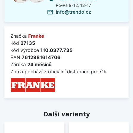
Po-Pá 9-12, 13-17
info@trendo.cz
mail_outline
Značka
Franke
Kód
27135
Kód výrobce
110.0377.735
EAN
7612981614706
Záruka
24 měsíců
Zboží pochází z oficiální distribuce pro ČR
Další varianty