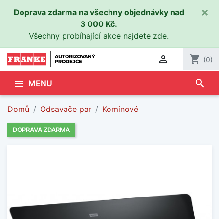
×
Doprava zdarma na všechny objednávky nad
3 000 Kč.
Všechny probíhající akce
najdete zde
.

shopping_cart
(0)
search

MENU
Domů
Odsavače par
Komínové
DOPRAVA ZDARMA