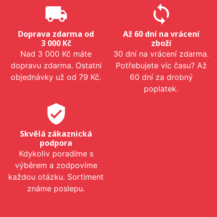
local_shipping
sync
Doprava zdarma od
Až 60 dní na vrácení
3 000 Kč
zboží
Nad 3 000 Kč máte
30 dní na vrácení zdarma.
dopravu zdarma. Ostatní
Potřebujete víc času? Až
objednávky už od 79 Kč.
60 dní za drobný
poplatek.
verified_user
Skvělá zákaznická
podpora
Kdykoliv poradíme s
výběrem a zodpovíme
každou otázku. Sortiment
známe poslepu.