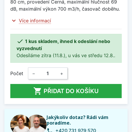
80 cm, provedení Černá, maximální hlučnost 69
dB, maximální výkon 700 m3/h, časovač doběhu.
expand_more
Více informací

1 kus skladem, ihned k odeslání nebo
vyzvednutí
Odesíláme zítra (11.8.), u vás ve středu 12.8..
Počet
−
+

PŘIDAT DO KOŠÍKU
Jakýkoliv dotaz? Rádi vám
poradíme.
+420 731 979 570
phone