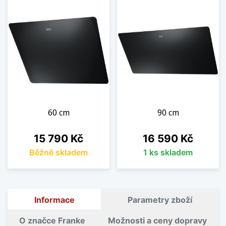
60 cm
90 cm
Cena
Cena
15 790 Kč
16 590 Kč
Běžně skladem
1 ks skladem
Informace
Parametry zboží
O značce Franke
Možnosti a ceny dopravy