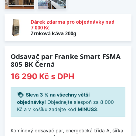
Dárek zdarma pro objednávky nad
7 000 Kč
Zrnková káva 200g
Odsavač par Franke Smart FSMA
805 BK Černá
16 290 Kč
s DPH
loyalty
Sleva 3 % na všechny větší
objednávky!
Objednejte alespoň za 8 000
Kč a v košíku zadejte kód
MINUS3
.
Komínový odsavač par, energetická třída A, šířka