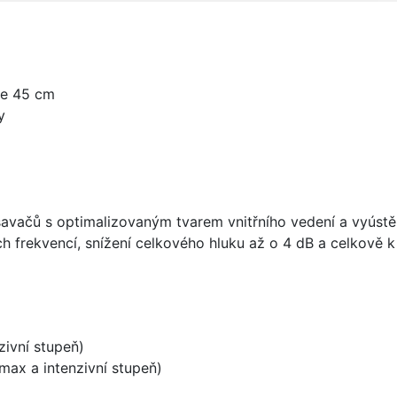
ze 45 cm
y
vačů s optimalizovaným tvarem vnitřního vedení a vyústění
h frekvencí, snížení celkového hluku až o 4 dB a celkově
zivní stupeň)
ax a intenzivní stupeň)