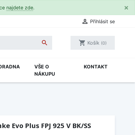
×
kce
najdete zde
.

Přihlásit se

shopping_cart
Košík
(0)
ORADNA
VŠE O
KONTAKT
NÁKUPU
ke Evo Plus FPJ 925 V BK/SS