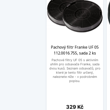
Pachový filtr Franke UF 05
112.0016.755, sada 2 ks
Pachové filtry UF 05 s aktivním
uhlím pro odsavače Franke, sada
dvou kusů. Seznam odsavačů, pro
které je tento filtr určený,
naleznete níže - v podrobném
popisu.
Cena
329 Kč