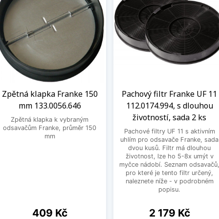
Zpětná klapka Franke 150
Pachový filtr Franke UF 11
mm 133.0056.646
112.0174.994, s dlouhou
životností, sada 2 ks
Zpětná klapka k vybraným
odsavačům Franke, průměr 150
Pachové filtry UF 11 s aktivním
mm
uhlím pro odsavače Franke, sada
dvou kusů. Filtr má dlouhou
životnost, lze ho 5-8x umýt v
myčce nádobí. Seznam odsavačů
pro které je tento filtr určený,
naleznete níže - v podrobném
popisu.
Cena
Cena
409 Kč
2 179 Kč