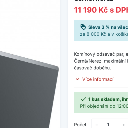
11 190 Kč
s DP
loyalty
Sleva 3 % na všec
za 8 000 Kč a v koší
Komínový odsavač par, e
Černá/Nerez, maximální 
časovač doběhu.
expand_more
Více informací

1 kus skladem, ih
Při objednání do 12:00
Počet
−
+