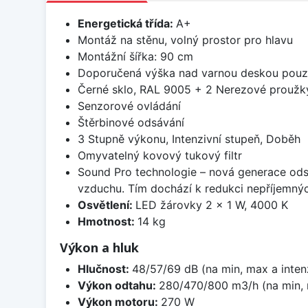
Energetická třída:
A+
Montáž na stěnu, volný prostor pro hlavu
Montážní šířka: 90 cm
Doporučená výška nad varnou deskou pou
Černé sklo, RAL 9005 + 2 Nerezové proužk
Senzorové ovládání
Štěrbinové odsávání
3 Stupně výkonu, Intenzivní stupeň, Doběh
Omyvatelný kovový tukový filtr
Sound Pro technologie – nová generace odsa
vzduchu. Tím dochází k redukci nepříjemnýc
Osvětlení:
LED žárovky 2 × 1 W, 4000 K
Hmotnost:
14 kg
Výkon a hluk
Hlučnost:
48/57/69 dB (na min, max a inten
Výkon odtahu:
280/470/800 m3/h (na min, m
Výkon motoru:
270 W