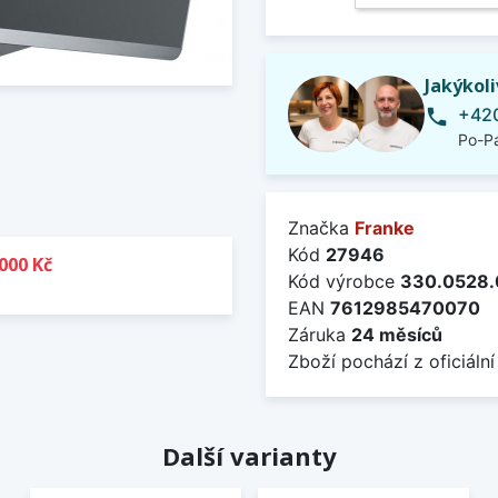
Jakýkol
+420
phone
Po-Pá
Značka
Franke
Kód
27946
000 Kč
Kód výrobce
330.0528.
EAN
7612985470070
Záruka
24 měsíců
Zboží pochází z oficiální
Další varianty