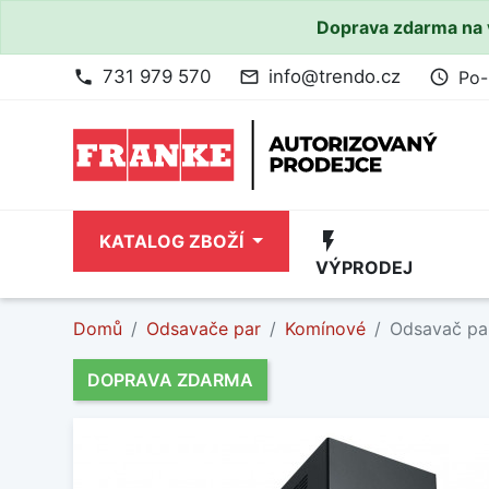
Doprava zdarma na 
731 979 570
info@trendo.cz
Po-
phone
mail_outline
access_time
flash_on
KATALOG ZBOŽÍ
VÝPRODEJ
Domů
Odsavače par
Komínové
Odsavač par
DOPRAVA ZDARMA