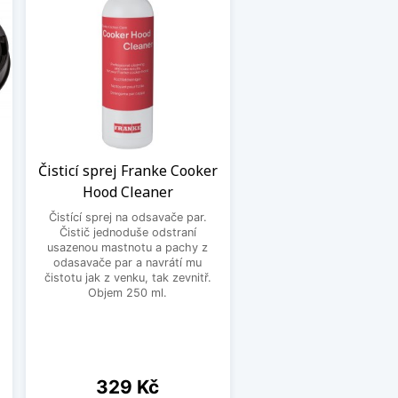
Čisticí sprej Franke Cooker
Hood Cleaner
Čistící sprej na odsavače par.
Čistič jednoduše odstraní
usazenou mastnotu a pachy z
odasavače par a navrátí mu
čistotu jak z venku, tak zevnitř.
Objem 250 ml.
,
Cena
329 Kč