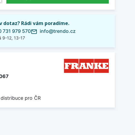
iv dotaz? Rádi vám poradíme.
 731 979 570
info@trendo.cz
mail_outline
 9-12, 13-17
067
 distribuce pro ČR