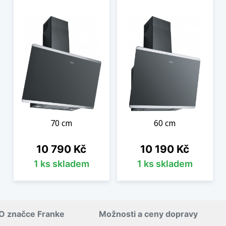
70 cm
60 cm
Cena
Cena
10 790 Kč
10 190 Kč
1 ks skladem
1 ks skladem
O značce Franke
Možnosti a ceny dopravy