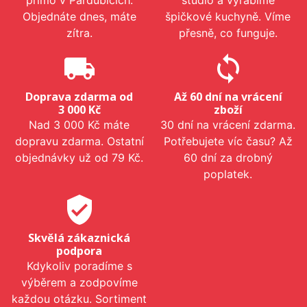
přímo v Pardubicích.
studio a vyrábíme
Objednáte dnes, máte
špičkové kuchyně. Víme
zítra.
přesně, co funguje.
local_shipping
sync
Doprava zdarma od
Až 60 dní na vrácení
3 000 Kč
zboží
Nad 3 000 Kč máte
30 dní na vrácení zdarma.
dopravu zdarma. Ostatní
Potřebujete víc času? Až
objednávky už od 79 Kč.
60 dní za drobný
poplatek.
verified_user
Skvělá zákaznická
podpora
Kdykoliv poradíme s
výběrem a zodpovíme
každou otázku. Sortiment