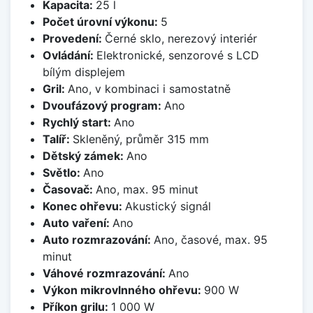
Kapacita:
25 l
Počet úrovní výkonu:
5
Provedení:
Černé sklo, nerezový interiér
Ovládání:
Elektronické, senzorové s LCD
bílým displejem
Gril:
Ano, v kombinaci i samostatně
Dvoufázový program:
Ano
Rychlý start:
Ano
Talíř:
Skleněný, průměr 315 mm
Dětský zámek:
Ano
Světlo:
Ano
Časovač:
Ano, max. 95 minut
Konec ohřevu:
Akustický signál
Auto vaření:
Ano
Auto rozmrazování:
Ano, časové, max. 95
minut
Váhové rozmrazování:
Ano
Výkon mikrovlnného ohřevu:
900 W
Příkon grilu:
1 000 W