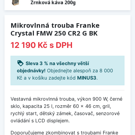
Zrnková káva 200g
Mikrovlnná trouba Franke
Crystal FMW 250 CR2 G BK
12 190 Kč
s DPH
loyalty
Sleva 3 % na všechny větší
objednávky!
Objednejte alespoň za 8 000
Kč a v košíku zadejte kód
MINUS3
.
Vestavná mikrovlnná trouba, výkon 900 W, černé
sklo, kapacita 25 l, rozměr 60 x 46 cm, gril,
rychlý start, dětský zámek, časovač, senzorové
ovládání s LCD displejem.
Doporučujeme zkombinovat s troubami Franke