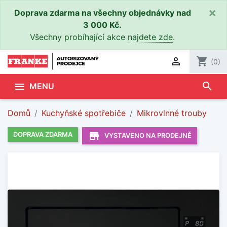
×
Doprava zdarma na všechny objednávky nad
3 000 Kč.
Všechny probíhající akce
najdete zde
.

shopping_cart
(0)
search

MENU
Domů
Kuchyňské spotřebiče
Mikrovlnné trouby
store_mall_directory
DOPRAVA ZDARMA
VYSTAVENO NA PRODEJNĚ