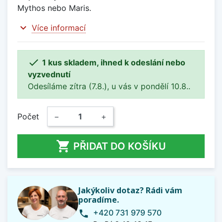
Mythos nebo Maris.
expand_more
Více informací

1 kus skladem, ihned k odeslání nebo
vyzvednutí
Odesíláme zítra (7.8.), u vás v pondělí 10.8..
Počet
−
+

PŘIDAT DO KOŠÍKU
Jakýkoliv dotaz? Rádi vám
poradíme.
+420 731 979 570
phone