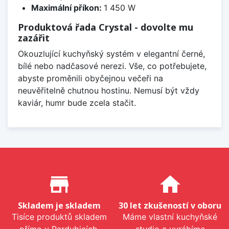
Maximální příkon:
1 450 W
Produktová řada Crystal - dovolte mu
zazářit
Okouzlující kuchyňský systém v elegantní černé,
bílé nebo nadčasové nerezi. Vše, co potřebujete,
abyste proměnili obyčejnou večeři na
neuvěřitelně chutnou hostinu. Nemusí být vždy
kaviár, humr bude zcela stačit.
Proč nakupovat u nás?
store_mall_directory
home
Skladem je skladem
30 let zkušeností v oboru
Tisíce produktů skladem
Máme vlastní kuchyňské