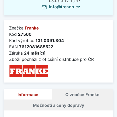
Po-Pá 9-12, 13-17
info@trendo.cz
mail_outline
Značka
Franke
Kód
27500
Kód výrobce
131.0391.304
EAN
7612981685522
Záruka
24 měsíců
Zboží pochází z oficiální distribuce pro ČR
Informace
O značce Franke
Možnosti a ceny dopravy