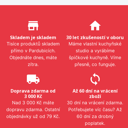
Proč nakupovat u nás?
store_mall_directory
home
Skladem je skladem
30 let zkušeností v oboru
Tisíce produktů skladem
Máme vlastní kuchyňské
přímo v Pardubicích.
studio a vyrábíme
Objednáte dnes, máte
špičkové kuchyně. Víme
zítra.
přesně, co funguje.
local_shipping
sync
Doprava zdarma od
Až 60 dní na vrácení
3 000 Kč
zboží
Nad 3 000 Kč máte
30 dní na vrácení zdarma.
dopravu zdarma. Ostatní
Potřebujete víc času? Až
objednávky už od 79 Kč.
60 dní za drobný
poplatek.