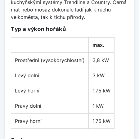
kuchyňskými systémy Trendline a Country. Černá
mat nebo mosaz dokonale ladí jak k ruchu
velkoměsta, tak k tichu přírody.
Typ a výkon hořáků
max.
Prostřední (vysokorychlostní)
3,8 kW
Levý dolní
3 kW
Levý horní
1,75 kW
Pravý dolní
1 kW
Pravý horní
1,75 kW