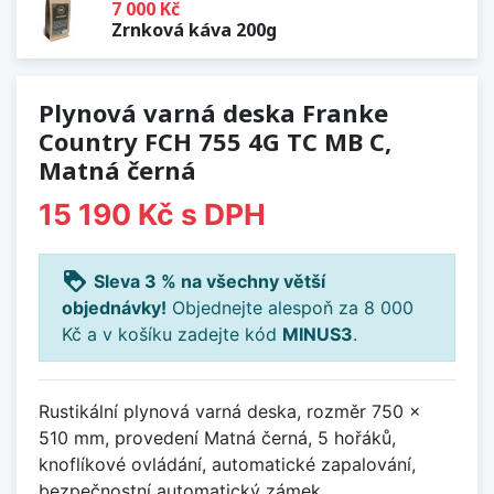
7 000 Kč
Zrnková káva 200g
Plynová varná deska Franke
Country FCH 755 4G TC MB C,
Matná černá
15 190 Kč
s DPH
loyalty
Sleva 3 % na všechny větší
objednávky!
Objednejte alespoň za 8 000
Kč a v košíku zadejte kód
MINUS3
.
Rustikální plynová varná deska, rozměr 750 x
510 mm, provedení Matná černá, 5 hořáků,
knoflíkové ovládání, automatické zapalování,
bezpečnostní automatický zámek.