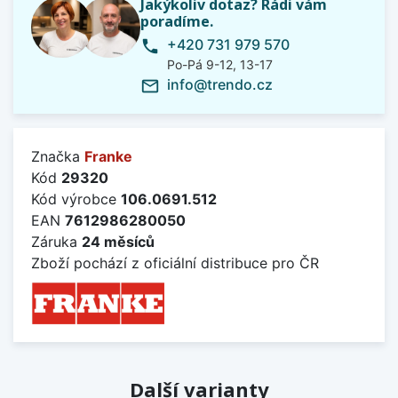
Jakýkoliv dotaz? Rádi vám
poradíme.
+420 731 979 570
phone
Po-Pá 9-12, 13-17
info@trendo.cz
mail_outline
Značka
Franke
Kód
29320
Kód výrobce
106.0691.512
EAN
7612986280050
Záruka
24 měsíců
Zboží pochází z oficiální distribuce pro ČR
Další varianty