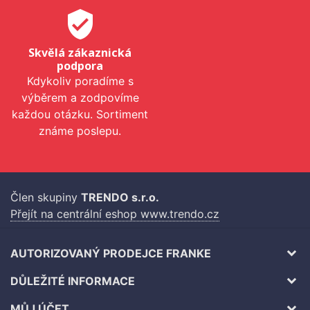
verified_user
Skvělá zákaznická
podpora
Kdykoliv poradíme s
výběrem a zodpovíme
každou otázku. Sortiment
známe poslepu.
Člen skupiny
TRENDO s.r.o.
Přejít na centrální eshop www.trendo.cz
AUTORIZOVANÝ PRODEJCE FRANKE
DŮLEŽITÉ INFORMACE
MŮJ ÚČET