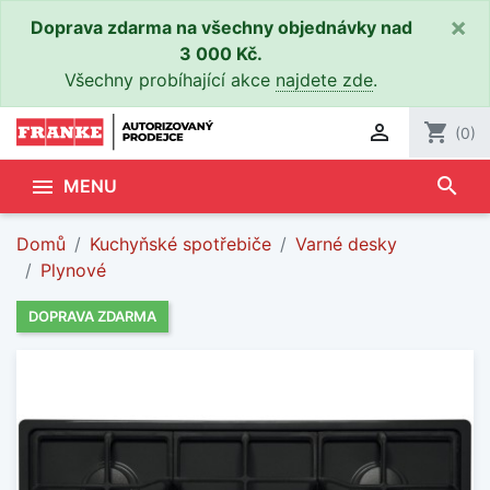
×
Doprava zdarma na všechny objednávky nad
3 000 Kč.
Všechny probíhající akce
najdete zde
.

shopping_cart
(0)
search

MENU
Domů
Kuchyňské spotřebiče
Varné desky
Plynové
DOPRAVA ZDARMA