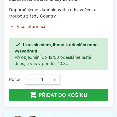
Doporučujeme zkombinovat s odsavačem a
troubou z řady Country.
expand_more
Více informací

1 kus skladem, ihned k odeslání nebo
vyzvednutí
Při objednání do 12:00 odesíláme ještě
dnes, u vás v pondělí 10.8..
Počet
−
+

PŘIDAT DO KOŠÍKU