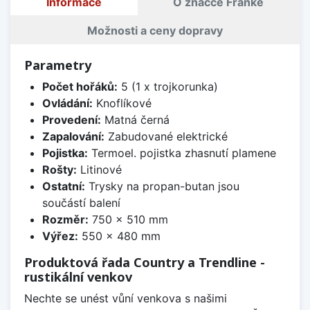
Informace
O značce Franke
Možnosti a ceny dopravy
Parametry
Počet hořáků:
5 (1 x trojkorunka)
Ovládání:
Knoflíkové
Provedení:
Matná černá
Zapalování:
Zabudované elektrické
Pojistka:
Termoel. pojistka zhasnutí plamene
Rošty:
Litinové
Ostatní:
Trysky na propan-butan jsou
součástí balení
Rozměr:
750 x 510 mm
Výřez:
550 x 480 mm
Produktová řada Country a Trendline -
rustikální venkov
Nechte se unést vůní venkova s našimi