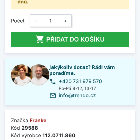
dnů.
Počet
−
+

PŘIDAT DO KOŠÍKU
Jakýkoliv dotaz? Rádi vám
poradíme.
+420 731 979 570
phone
Po-Pá 9-12, 13-17
info@trendo.cz
mail_outline
Značka
Franke
Kód
29588
Kód výrobce
112.0711.860