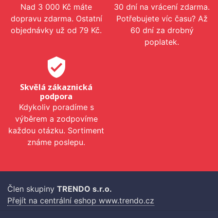
Nad 3 000 Kč máte
30 dní na vrácení zdarma.
dopravu zdarma. Ostatní
Potřebujete víc času? Až
objednávky už od 79 Kč.
60 dní za drobný
poplatek.
verified_user
Skvělá zákaznická
podpora
Kdykoliv poradíme s
výběrem a zodpovíme
každou otázku. Sortiment
známe poslepu.
Člen skupiny
TRENDO s.r.o.
Přejít na centrální eshop www.trendo.cz