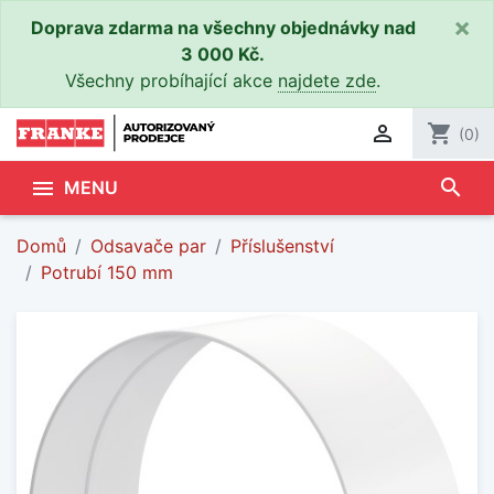
×
Doprava zdarma na všechny objednávky nad
3 000 Kč.
Všechny probíhající akce
najdete zde
.

shopping_cart
(0)
search

MENU
Domů
Odsavače par
Příslušenství
Potrubí 150 mm