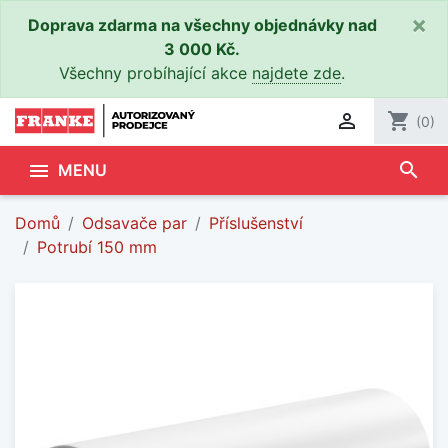
×
Doprava zdarma na všechny objednávky nad
3 000 Kč.
Všechny probíhající akce
najdete zde
.

shopping_cart
(0)
search

MENU
Domů
Odsavače par
Příslušenství
Potrubí 150 mm