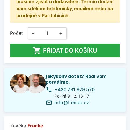
musíme zjistit u dodavatele. Termín dodání
Vám sdělíme telefonicky, emailem nebo na
prodejně v Pardubicích.
Počet
−
+

PŘIDAT DO KOŠÍKU
Jakýkoliv dotaz? Rádi vám
poradíme.
+420 731 979 570
phone
Po-Pá 9-12, 13-17
info@trendo.cz
mail_outline
Značka
Franke