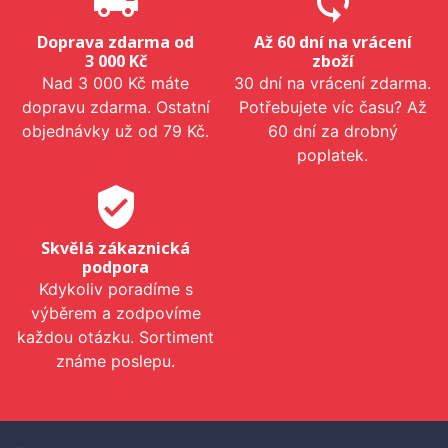
local_shipping
sync
Doprava zdarma od
Až 60 dní na vrácení
3 000 Kč
zboží
Nad 3 000 Kč máte
30 dní na vrácení zdarma.
dopravu zdarma. Ostatní
Potřebujete víc času? Až
objednávky už od 79 Kč.
60 dní za drobný
poplatek.
verified_user
Skvělá zákaznická
podpora
Kdykoliv poradíme s
výběrem a zodpovíme
každou otázku. Sortiment
známe poslepu.