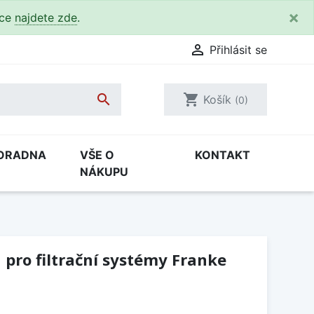
×
kce
najdete zde
.

Přihlásit se

shopping_cart
Košík
(0)
ORADNA
VŠE O
KONTAKT
NÁKUPU
 pro filtrační systémy Franke