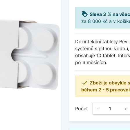
loyalty
Sleva 3 % na všec
za 8 000 Kč a v koší
Dezinfekční tablety Bevi
systémů s pitnou vodou, 
obsahuje 10 tablet. Interv
po 6 měsících.

Zboží je obvykle
během 2 - 5 pracovní
Počet
−
+