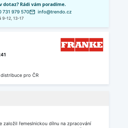
iv dotaz? Rádi vám poradíme.
 731 979 570
info@trendo.cz
mail_outline
 9-12, 13-17
241
 distribuce pro ČR
 založil řemeslnickou dílnu na zpracování