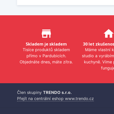
Proč nakupovat u nás?
store_mall_directory
hom
Skladem je skladem
30 let zkušenos
Tisíce produktů skladem
Máme vlastní 
přímo v Pardubicích.
studio a vyrábí
Objednáte dnes, máte zítra.
kuchyně. Víme 
funguj
Člen skupiny
TRENDO s.r.o.
Přejít na centrální eshop www.trendo.cz