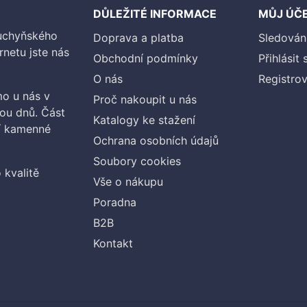
DŮLEŽITÉ INFORMACE
MŮJ ÚČ
kuchyňského
Doprava a platba
Sledován
rnetu jste nás
Obchodní podmínky
Přihlásit 
O nás
Registrov
o u nás v
Proč nakoupit u nás
vou dnů. Část
Katalogy ke stažení
ší kamenné
Ochrana osobních údajů
Soubory cookies
 kvalitě
Vše o nákupu
Poradna
B2B
Kontakt