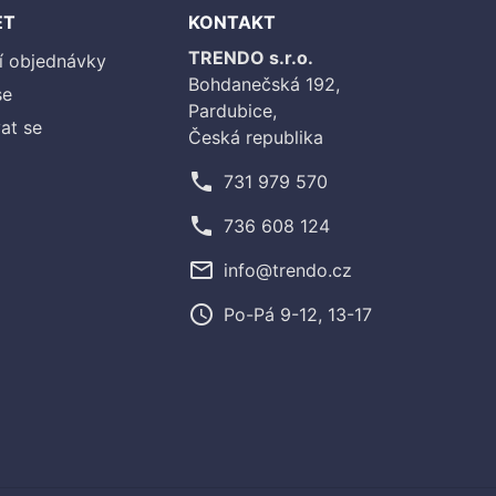
ET
KONTAKT
TRENDO s.r.o.
í objednávky
Bohdanečská 192,
se
Pardubice,
at se
Česká republika
phone
731 979 570
phone
736 608 124
mail_outline
info@trendo.cz
access_time
Po-Pá 9-12, 13-17