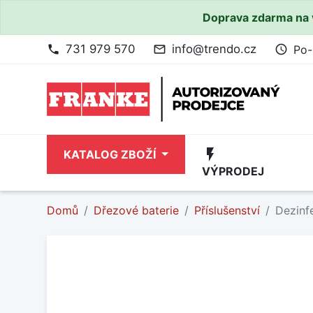
Doprava zdarma na 
731 979 570
info@trendo.cz
Po-
phone
mail_outline
access_time
flash_on
KATALOG ZBOŽÍ
VÝPRODEJ
Domů
Dřezové baterie
Příslušenství
Dezinf