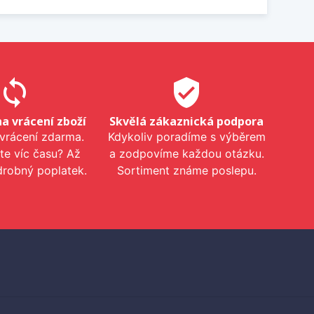
sync
verified_user
na vrácení zboží
Skvělá zákaznická podpora
 vrácení zdarma.
Kdykoliv poradíme s výběrem
te víc času? Až
a zodpovíme každou otázku.
drobný poplatek.
Sortiment známe poslepu.