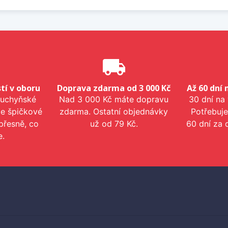
e
local_shipping
tí v oboru
Doprava zdarma od 3 000 Kč
Až 60 dní 
kuchyňské
Nad 3 000 Kč máte dopravu
30 dní na
me špičkové
zdarma. Ostatní objednávky
Potřebuje
přesně, co
už od 79 Kč.
60 dní za 
e.