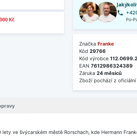
Jakýkol
+420
phone
000 Kč
Po-Pá
Značka
Franke
Kód
29766
Kód výrobce
112.0699.
EAN
7612986324389
Záruka
24 měsíců
Zboží pochází z oficiální
opravy
0 lety ve švýcarském městě Rorschach, kde Hermann Franke