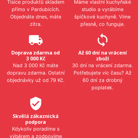
Tisíce produktů skladem
Máme vlastní kuchyňské
přímo v Pardubicích.
studio a vyrábíme
Objednáte dnes, máte
špičkové kuchyně. Víme
zítra.
přesně, co funguje.
local_shipping
sync
Doprava zdarma od
Až 60 dní na vrácení
3 000 Kč
zboží
Nad 3 000 Kč máte
30 dní na vrácení zdarma.
dopravu zdarma. Ostatní
Potřebujete víc času? Až
objednávky už od 79 Kč.
60 dní za drobný
poplatek.
verified_user
Skvělá zákaznická
podpora
Kdykoliv poradíme s
výběrem a zodpovíme