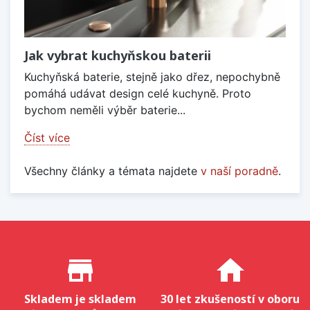
Jak vybrat kuchyňskou baterii
Kuchyňská baterie, stejně jako dřez, nepochybně
pomáhá udávat design celé kuchyně. Proto
bychom neměli výběr baterie...
Číst více
Všechny články a témata najdete
v naší poradně
.
Proč nakupovat u nás?
store_mall_directory
home
Skladem je skladem
30 let zkušeností v oboru