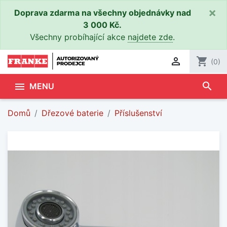
×
Doprava zdarma na všechny objednávky nad
3 000 Kč.
Všechny probíhající akce
najdete zde
.

shopping_cart
(0)
search

MENU
Domů
Dřezové baterie
Příslušenství