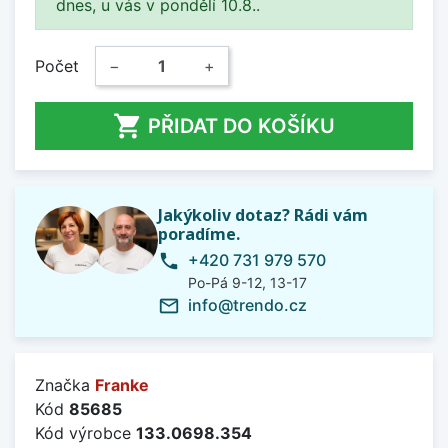
dnes, u vás v pondělí 10.8..
Počet
−
+

PŘIDAT DO KOŠÍKU
Jakýkoliv dotaz? Rádi vám
poradíme.
+420 731 979 570
phone
Po-Pá 9-12, 13-17
info@trendo.cz
mail_outline
Značka
Franke
Kód
85685
Kód výrobce
133.0698.354