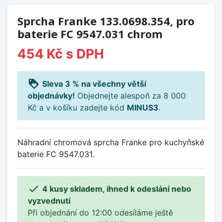
Sprcha Franke 133.0698.354, pro
baterie FC 9547.031 chrom
454 Kč
s DPH
loyalty
Sleva 3 % na všechny větší
objednávky!
Objednejte alespoň za 8 000
Kč a v košíku zadejte kód
MINUS3
.
Náhradní chromová sprcha Franke pro kuchyňské
baterie FC 9547.031.

4 kusy skladem, ihned k odeslání nebo
vyzvednutí
Při objednání do 12:00 odesíláme ještě