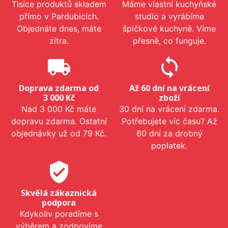
Tisíce produktů skladem
Máme vlastní kuchyňské
přímo v Pardubicích.
studio a vyrábíme
Objednáte dnes, máte
špičkové kuchyně. Víme
zítra.
přesně, co funguje.
local_shipping
sync
Doprava zdarma od
Až 60 dní na vrácení
3 000 Kč
zboží
Nad 3 000 Kč máte
30 dní na vrácení zdarma.
dopravu zdarma. Ostatní
Potřebujete víc času? Až
objednávky už od 79 Kč.
60 dní za drobný
poplatek.
verified_user
Skvělá zákaznická
podpora
Kdykoliv poradíme s
výběrem a zodpovíme