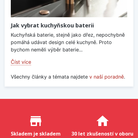
Jak vybrat kuchyňskou baterii
Kuchyňská baterie, stejně jako dřez, nepochybně
pomáhá udávat design celé kuchyně. Proto
bychom neměli výběr baterie...
Číst více
Všechny články a témata najdete
v naší poradně
.
Proč nakupovat u nás?
store_mall_directory
home
Skladem je skladem
30 let zkušeností v oboru