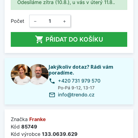
Odesíláme zítra (10.8.), u vás v úterý 11.8..
Počet
−
+

PŘIDAT DO KOŠÍKU
Jakýkoliv dotaz? Rádi vám
poradíme.
+420 731 979 570
phone
Po-Pá 9-12, 13-17
info@trendo.cz
mail_outline
Značka
Franke
Kód
85749
Kód výrobce
133.0639.629