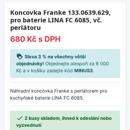
Koncovka Franke 133.0639.629,
pro baterie LINA FC 6085, vč.
perlátoru
680 Kč
s DPH
loyalty
Sleva 3 % na všechny větší
objednávky!
Objednejte alespoň za 8 000
Kč a v košíku zadejte kód
MINUS3
.
Náhradní koncovka Franke s perlátorem pro
kuchyňské baterie LINA FC 6085.

2 kusy skladem, ihned k odeslání nebo
vyzvednutí