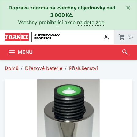
×
Doprava zdarma na všechny objednávky nad
3 000 Kč.
Všechny probíhající akce
najdete zde
.

shopping_cart
(0)
search

MENU
Domů
Dřezové baterie
Příslušenství