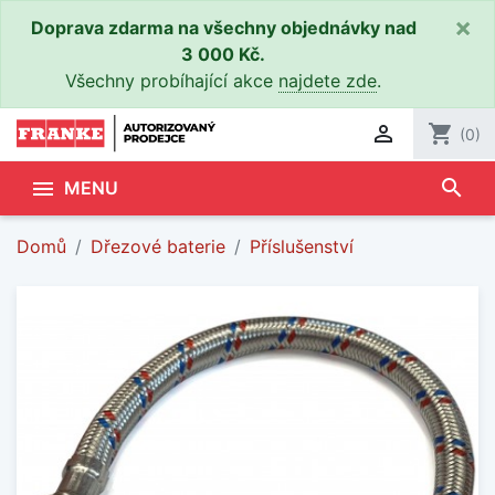
×
Doprava zdarma na všechny objednávky nad
3 000 Kč.
Všechny probíhající akce
najdete zde
.

shopping_cart
(0)
search

MENU
Domů
Dřezové baterie
Příslušenství