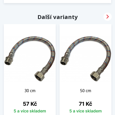

Další varianty
30 cm
50 cm
Cena
Cena
57 Kč
71 Kč
5 a více skladem
5 a více skladem