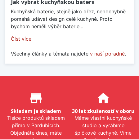
Jak vybrat kuchyňskou baterii
Kuchyňská baterie, stejně jako dřez, nepochybně
pomáhá udávat design celé kuchyně. Proto
bychom neměli výběr baterie...
Číst více
Všechny články a témata najdete
v naší poradně
.
Proč nakupovat u nás?
store_mall_directory
home
Skladem je skladem
30 let zkušeností v oboru
Tisíce produktů skladem
Máme vlastní kuchyňské
přímo v Pardubicích.
studio a vyrábíme
Objednáte dnes, máte
špičkové kuchyně. Víme