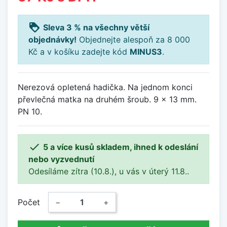
loyalty
Sleva 3 % na všechny větší
objednávky!
Objednejte alespoň za 8 000
Kč a v košíku zadejte kód
MINUS3
.
Nerezová opletená hadička. Na jednom konci
převlečná matka na druhém šroub. 9 x 13 mm.
PN 10.

5 a více kusů skladem, ihned k odeslání
nebo vyzvednutí
Odesíláme zítra (10.8.), u vás v úterý 11.8..
Počet
−
+