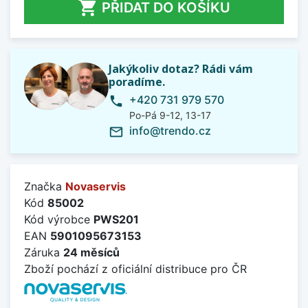

PŘIDAT DO KOŠÍKU
Jakýkoliv dotaz? Rádi vám
poradíme.
+420 731 979 570
phone
Po-Pá 9-12, 13-17
info@trendo.cz
mail_outline
Značka
Novaservis
Kód
85002
Kód výrobce
PWS201
EAN
5901095673153
Záruka
24 měsíců
Zboží pochází z oficiální distribuce pro ČR