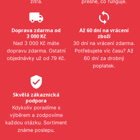
zítra.
přesně, co funguje.
local_shipping
sync
Doprava zdarma od
Až 60 dní na vrácení
3 000 Kč
zboží
Nad 3 000 Kč máte
30 dní na vrácení zdarma.
dopravu zdarma. Ostatní
Potřebujete víc času? Až
objednávky už od 79 Kč.
60 dní za drobný
poplatek.
verified_user
Skvělá zákaznická
podpora
Kdykoliv poradíme s
výběrem a zodpovíme
každou otázku. Sortiment
známe poslepu.