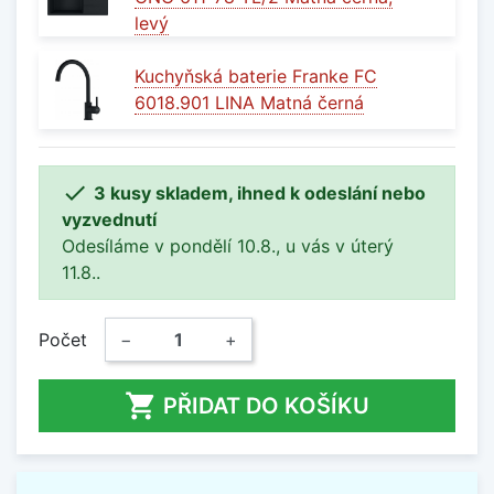
levý
Kuchyňská baterie Franke FC
6018.901 LINA Matná černá

3 kusy skladem, ihned k odeslání nebo
vyzvednutí
Odesíláme v pondělí 10.8., u vás v úterý
11.8..
Počet
−
+

PŘIDAT DO KOŠÍKU