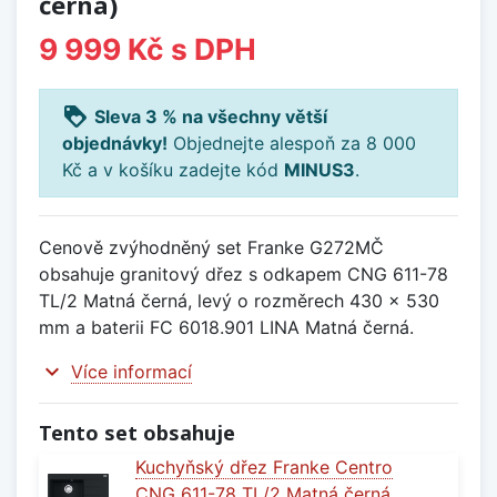
černá)
9 999 Kč
s DPH
loyalty
Sleva 3 % na všechny větší
objednávky!
Objednejte alespoň za 8 000
Kč a v košíku zadejte kód
MINUS3
.
Cenově zvýhodněný set Franke G272MČ
obsahuje granitový dřez s odkapem CNG 611-78
TL/2 Matná černá, levý o rozměrech 430 x 530
mm a baterii FC 6018.901 LINA Matná černá.
expand_more
Více informací
Tento set obsahuje
Kuchyňský dřez Franke Centro
CNG 611-78 TL/2 Matná černá,