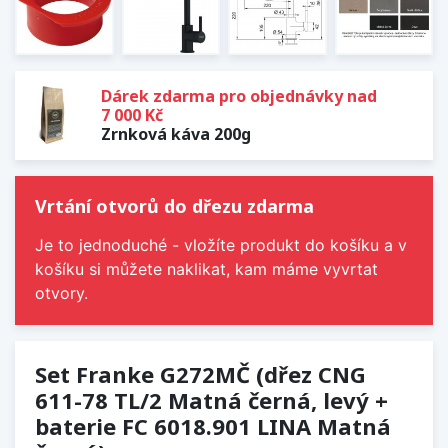
Dárek zdarma pro objednávky nad
7 000 Kč
Zrnková káva 200g
Vrtání otvorů do dřezu zdarma
Je to jednoduché - vložíte produkt do košíku a v
košíku si můžete naklikat, kam máme vyvrtat
otvory.
Set Franke G272MČ (dřez CNG
611-78 TL/2 Matná černá, levý +
baterie FC 6018.901 LINA Matná