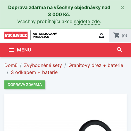
×
Doprava zdarma na všechny objednávky nad
3 000 Kč.
Všechny probíhající akce
najdete zde
.

shopping_cart
(0)
search

MENU
Domů
Zvýhodněné sety
Granitový dřez + baterie
S odkapem + baterie
DOPRAVA ZDARMA