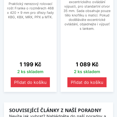
excentrického ovládání
Praktický nerezový rolovací
výpusti, pro standartní otvor
rošt Franke o rozměrech 468
35 mm. Sada obsahuje pouze
x 420 x 9 mm pro dřezy řady
tělo knoflíku s maticí. Pokud
KBG, KBX, MRX, PPX a MTK.
doděláváte excentrické
ovládání, objednejte i výpusť
s lankem.
Cena
Cena
1 199 Kč
1 089 Kč
2 ks skladem
2 ks skladem
Přidat do košíku
Přidat do košíku
SOUVISEJÍCÍ ČLÁNKY Z NAŠÍ PORADNY
Nevíte jak vybrat? Nahlédněte do naší poradny a