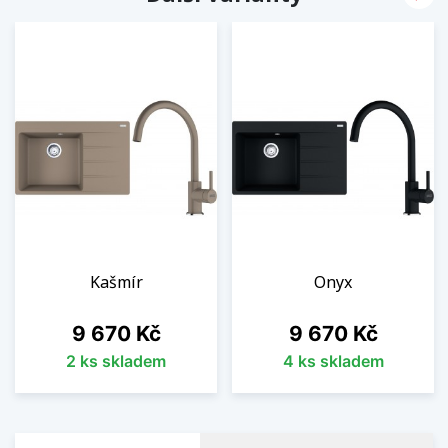
Kašmír
Onyx
Cena
Cena
9 670 Kč
9 670 Kč
2 ks skladem
4 ks skladem