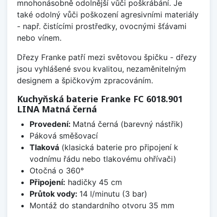
mnohonásobně odolnější vůči poškrábání. Je
také odolný vůči poškození agresivními materiály
- např. čistícími prostředky, ovocnými šťávami
nebo vínem.
Dřezy Franke patří mezi světovou špičku - dřezy
jsou vyhlášené svou kvalitou, nezaměnitelným
designem a špičkovým zpracováním.
Kuchyňská baterie Franke FC 6018.901
LINA Matná černá
Provedení:
Matná černá (barevný nástřik)
Páková směšovací
Tlaková
(klasická baterie pro připojení k
vodnímu řádu nebo tlakovému ohřívači)
Otočná o 360°
Připojení:
hadičky 45 cm
Průtok vody:
14 l/minutu (3 bar)
Montáž do standardního otvoru 35 mm