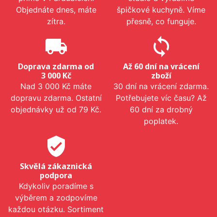
Objednáte dnes, máte
špičkové kuchyně. Víme
zítra.
přesně, co funguje.
local_shipping
sync
Doprava zdarma od
Až 60 dní na vrácení
3 000 Kč
zboží
Nad 3 000 Kč máte
30 dní na vrácení zdarma.
dopravu zdarma. Ostatní
Potřebujete víc času? Až
objednávky už od 79 Kč.
60 dní za drobný
poplatek.
verified_user
Skvělá zákaznická
podpora
Kdykoliv poradíme s
výběrem a zodpovíme
každou otázku. Sortiment