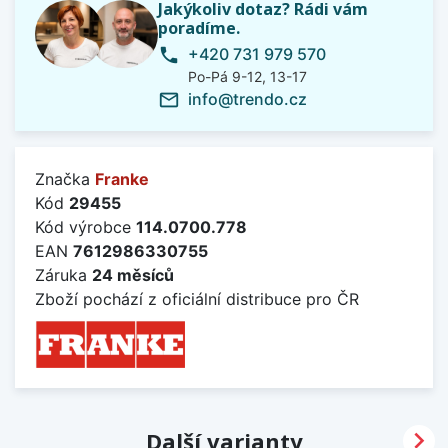
Jakýkoliv dotaz? Rádi vám
poradíme.
+420 731 979 570
phone
Po-Pá 9-12, 13-17
info@trendo.cz
mail_outline
Značka
Franke
Kód
29455
Kód výrobce
114.0700.778
EAN
7612986330755
Záruka
24 měsíců
Zboží pochází z oficiální distribuce pro ČR

Další varianty