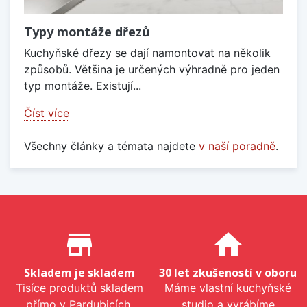
Typy montáže dřezů
Kuchyňské dřezy se dají namontovat na několik
způsobů. Většina je určených výhradně pro jeden
typ montáže. Existují...
Číst více
Všechny články a témata najdete
v naší poradně
.
Proč nakupovat u nás?
store_mall_directory
home
Skladem je skladem
30 let zkušeností v oboru
Tisíce produktů skladem
Máme vlastní kuchyňské
přímo v Pardubicích.
studio a vyrábíme