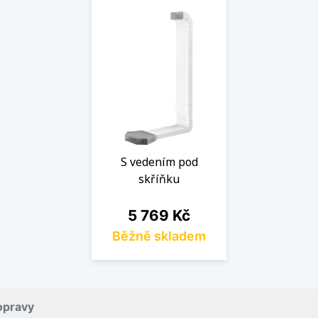
S vedením pod
skříňku
Cena
5 769 Kč
Běžně skladem
opravy