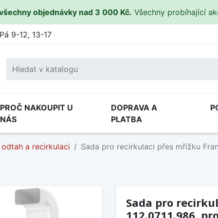
všechny objednávky nad 3 000 Kč.
Všechny probíhající a
Pá 9-12, 13-17
PROČ NAKOUPIT U
DOPRAVA A
P
NÁS
PLATBA
odtah a recirkulaci
Sada pro recirkulaci přes mřížku Fra
Sada pro recirku
112.0711.986, pro