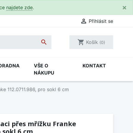
×
kce
najdete zde
.

Přihlásit se

shopping_cart
Košík
(0)
ORADNA
VŠE O
KONTAKT
NÁKUPU
nke 112.0711.986, pro sokl 6 cm
laci přes mřížku Franke
 sokl 6 cm