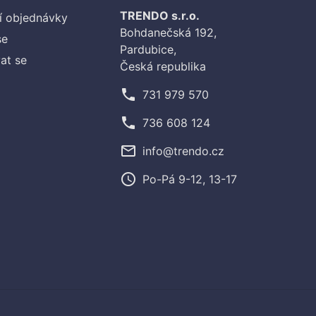
TRENDO s.r.o.
í objednávky
Bohdanečská 192,
se
Pardubice,
at se
Česká republika
phone
731 979 570
phone
736 608 124
mail_outline
info@trendo.cz
access_time
Po-Pá 9-12, 13-17