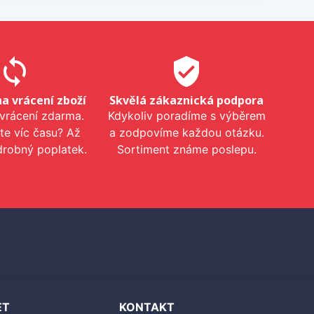
sync
verified_user
na vrácení zboží
Skvělá zákaznická podpora
 vrácení zdarma.
Kdykoliv poradíme s výběrem
te víc času? Až
a zodpovíme každou otázku.
drobný poplatek.
Sortiment známe poslepu.
ET
KONTAKT