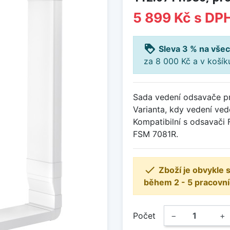
5 899 Kč
s DP
loyalty
Sleva 3 % na všec
za 8 000 Kč a v koší
Sada vedení odsavače pro
Varianta, kdy vedení ved
Kompatibilní s odsavač
FSM 7081R.

Zboží je obvykle
během 2 - 5 pracovní
Počet
−
+