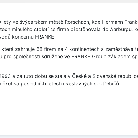
0 lety ve švýcarském městě Rorschach, kde Hermann Franke
tech minulého století se firma přestěhovala do Aarburgu, 
závodů koncernu FRANKE.
která zahrnuje 68 firem na 4 kontinentech a zaměstnává t
sou pro společnosti sdružené ve FRANKE Group základem sp
u 1993 a za tuto dobu se stala v České a Slovenské republi
několika posledních letech i vestavných spotřebičů.