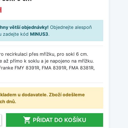
H
hny větší objednávky!
Objednejte alespoň
ku zadejte kód
MINUS3
.
 recirkulaci přes mřížku, pro sokl 6 cm.
e až přímo k soklu a je napojeno na mřížku.
i Franke FMY 8391R, FMA 8391R, FMA 8381R,
 skladem u dodavatele. Zboží odešleme
ch dnů.

PŘIDAT DO KOŠÍKU