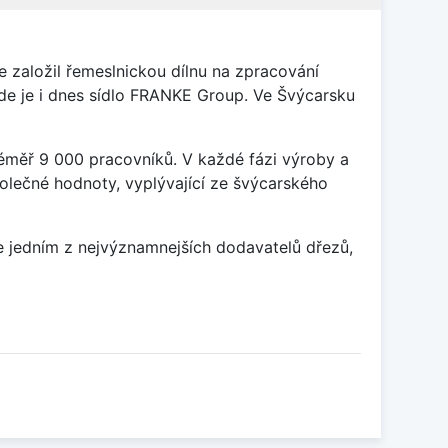
 založil řemeslnickou dílnu na zpracování
kde je i dnes sídlo FRANKE Group. Ve Švýcarsku
éměř 9 000 pracovníků. V každé fázi výroby a
olečné hodnoty, vyplývající ze švýcarského
ce jedním z nejvýznamnejších dodavatelů dřezů,