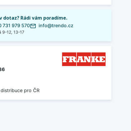
iv dotaz? Rádi vám poradíme.
 731 979 570
info@trendo.cz
mail_outline
 9-12, 13-17
86
 distribuce pro ČR