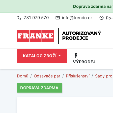
Doprava zdarma na 
731 979 570
info@trendo.cz
Po-
phone
mail_outline
access_time
flash_on
KATALOG ZBOŽÍ
VÝPRODEJ
Domů
Odsavače par
Příslušenství
Sady pro 
DOPRAVA ZDARMA