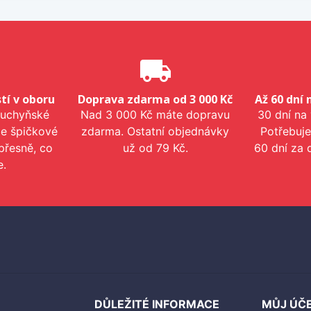
e
local_shipping
tí v oboru
Doprava zdarma od 3 000 Kč
Až 60 dní 
kuchyňské
Nad 3 000 Kč máte dopravu
30 dní na
me špičkové
zdarma. Ostatní objednávky
Potřebuje
přesně, co
už od 79 Kč.
60 dní za 
e.
DŮLEŽITÉ INFORMACE
MŮJ ÚČ