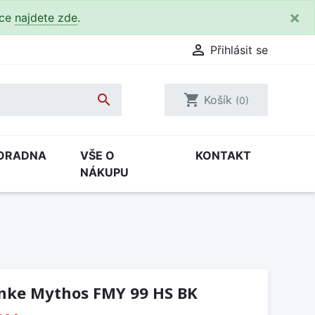
×
kce
najdete zde
.

Přihlásit se

shopping_cart
Košík
(0)
ORADNA
VŠE O
KONTAKT
NÁKUPU
anke Mythos FMY 99 HS BK