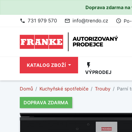
Doprava zdarma na 
731 979 570
info@trendo.cz
Po-
phone
mail_outline
access_time
flash_on
KATALOG ZBOŽÍ
VÝPRODEJ
Domů
Kuchyňské spotřebiče
Trouby
Parní 
DOPRAVA ZDARMA