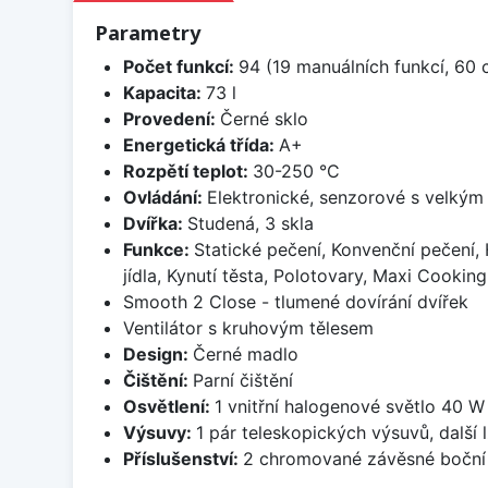
Parametry
Počet funkcí:
94 (19 manuálních funkcí, 60 c
Kapacita:
73 l
Provedení:
Černé sklo
Energetická třída:
A+
Rozpětí teplot:
30-250 °C
Ovládání:
Elektronické, senzorové s velkým
Dvířka:
Studená, 3 skla
Funkce:
Statické pečení, Konvenční pečení, 
jídla, Kynutí těsta, Polotovary, Maxi Cooki
Smooth 2 Close - tlumené dovírání dvířek
Ventilátor s kruhovým tělesem
Design:
Černé madlo
Čištění:
Parní čištění
Osvětlení:
1 vnitřní halogenové světlo 40 W
Výsuvy:
1 pár teleskopických výsuvů, další 
Příslušenství:
2 chromované závěsné boční r