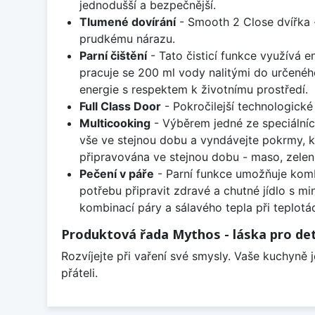
jednodušší a bezpečnější.
Tlumené dovírání
- Smooth 2 Close dvířka -
prudkému nárazu.
Parní čištění
- Tato čisticí funkce využívá e
pracuje se 200 ml vody nalitými do určeného
energie s respektem k životnímu prostředí.
Full Class Door
- Pokročilejší technologické 
Multicooking
- Výběrem jedné ze speciálních
vše ve stejnou dobu a vyndávejte pokrmy, kd
připravována ve stejnou dobu - maso, zelenin
Pečení v páře
- Parní funkce umožňuje komb
potřebu připravit zdravé a chutné jídlo s m
kombinací páry a sálavého tepla při teplotá
Produktová řada Mythos - láska pro det
Rozvíjejte při vaření své smysly. Vaše kuchyně 
přáteli.