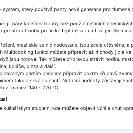
 systém, který používá panty nové generace pro tlumené do
nergii páry k čistění trouby bez použití čisticích chemickýc
 prostoru trouby při nízké teplotě varu a trvá jen 35 minu
řešení, mezi skla se nic nedostane, jsou zcela utěsněna, a p
 Multicooking funkcí můžete připravit až 4 chody jídla ve
yž jsou hotové. Tak můžete přípravou strávit hodinu místo
a, koláče, pizza a další.
inovaným parním pečením připravit pokrm křupavý zvenku 
inimem tuku a skvělou chutí. Nutriční hodnoty zůstávají za
ch v rozmezí 140 - 220 °C.
ail
je kulinářským studiem, kde můžete objevit vůni a chuť opr