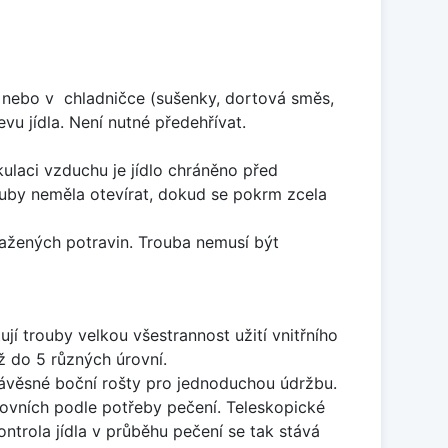
ě nebo v chladničce (sušenky, dortová směs,
u jídla. Není nutné předehřívat.
ulaci vzduchu je jídlo chráněno před
rouby neměla otevírat, dokud se pokrm zcela
ražených potravin. Trouba nemusí být
jí trouby velkou všestrannost užití vnitřního
ž do 5 různých úrovní.
závěsné boční rošty pro jednoduchou údržbu.
rovních podle potřeby pečení. Teleskopické
ontrola jídla v průběhu pečení se tak stává