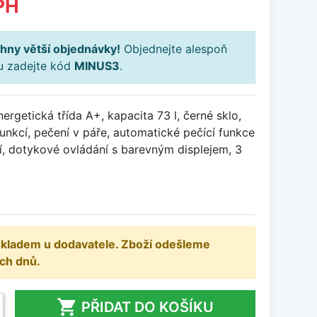
PH
hny větší objednávky!
Objednejte alespoň
ku zadejte kód
MINUS3
.
ergetická třída A+, kapacita 73 l, černé sklo,
nkcí, pečení v páře, automatické pečící funkce
ní, dotykové ovládání s barevným displejem, 3
 skladem u dodavatele. Zboží odešleme
ch dnů.

PŘIDAT DO KOŠÍKU