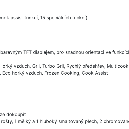
ook assist funkcí, 15 speciálních funkcí)
 barevným TFT displejem, pro snadnou orientaci ve funkcíc
Horký vzduch, Gril, Turbo Gril, Rychlý předehřev, Multicoo
ng, Eco horký vzduch, Frozen Cooking, Cook Assist
lze dokoupit
ošty, 1 mělký a 1 hluboký smaltovaný plech, 2 chromované