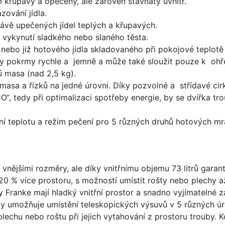
křupavý a opečený, ale zároveň šťavnatý uvnitř.
zování jídla.
právě upečených jídel teplých a křupavých.
 vykynutí sladkého nebo slaného těsta.
 nebo již hotového jídla skladovaného při pokojové teplot
y pokrmy rychle a jemně a může také sloužit pouze k ohřev
ů masa (nad 2,5 kg).
asa a řízků na jedné úrovni. Díky pozvolné a střídavé cirk
“, tedy při optimalizaci spotřeby energie, by se dvířka t
ní teplotu a režim pečení pro 5 různých druhů hotových m
vnějšími rozměry, ale díky vnitřnímu objemu 73 litrů garantu
20 % více prostoru, s možností umístit rošty nebo plechy a
y Franke mají hladký vnitřní prostor a snadno vyjímatelné 
uby umožňuje umístění teleskopických výsuvů v 5 různých ú
lechu nebo roštu při jejich vytahování z prostoru trouby. K