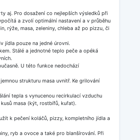
y aj. Pro dosažení co nejlepších výsledků při
počítá a zvolí optimální nastavení a v průběhu
, rýže, masa, zeleniny, chleba až po pizzu, či
v jídla pouze na jedné úrovni.
kem. Stálé a jednotné teplo peče a opéká
ních.
současně. U této funkce nedochází
 jemnou strukturu masa uvnitř. Ke grilování
álání tepla s vynucenou recirkulací vzduchu
kusů masa (kýt, rostbífů, kuřat).
žít k pečení koláčů, pizzy, kompletního jídla a
ny, ryb a ovoce a také pro blanšírování. Při