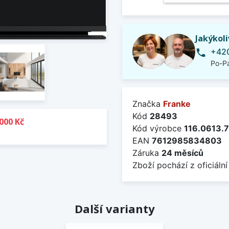
Jakýkol
+420
phone
Po-Pá
Značka
Franke
Kód
28493
000 Kč
Kód výrobce
116.0613.
EAN
7612985834803
Záruka
24 měsíců
Zboží pochází z oficiální
Další varianty