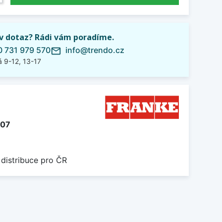
iv dotaz? Rádi vám poradíme.
 731 979 570
info@trendo.cz
mail_outline
 9-12, 13-17
707
 distribuce pro ČR