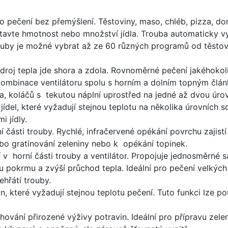
 pečení bez přemýšlení. Těstoviny, maso, chléb, pizza, dort
tavte hmotnost nebo množství jídla. Trouba automaticky vy
ouby je možné vybrat až ze 60 různých programů od těstovin
droj tepla jde shora a zdola. Rovnoměrné pečení jakéhokoli
ombinace ventilátoru spolu s horním a dolním topným člán
 koláčů s tekutou náplní uprostřed na jedné až dvou úrov
jídel, které vyžadují stejnou teplotu na několika úrovních 
 jídly.
 části trouby. Rychlé, infračervené opékání povrchu zajistí
ebo gratinování zeleniny nebo k opékání topinek.
 v horní části trouby a ventilátor. Propojuje jednosměrné s
u pokrmu a zvýší průchod tepla. Ideální pro pečení velkých 
hřátí trouby.
, které vyžadují stejnou teplotu pečení. Tuto funkci lze pou
vání přirozené výživy potravin. Ideální pro přípravu zeleni