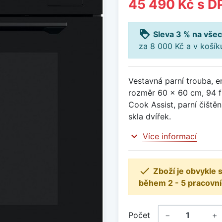
45 490 Kč
s D
loyalty
Sleva 3 % na všec
za 8 000 Kč a v koší
Vestavná parní trouba, en
rozměr 60 x 60 cm, 94 fu
Cook Assist, parní čiště
skla dvířek.
expand_more
Více informací

Zboží je obvykle
během 2 - 5 pracovní
Počet
−
+