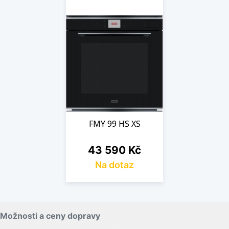
FMY 99 HS XS
Cena
43 590 Kč
Na dotaz
Možnosti a ceny dopravy