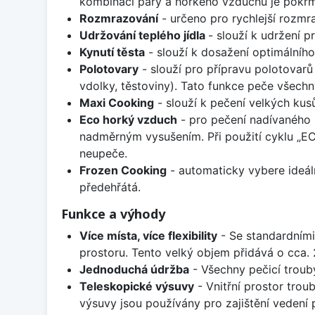
kombinaci páry a horkého vzduchu je pokrm 
Rozmrazování
- určeno pro rychlejší rozmra
Udržování teplého jídla
- slouží k udržení 
Kynutí těsta
- slouží k dosažení optimálního
Polotovary
- slouží pro přípravu polotovarů
vdolky, těstoviny). Tato funkce peče všechn
Maxi Cooking
- slouží k pečení velkých kus
Eco horký vzduch
- pro pečení nadívaného m
nadměrným vysušením. Při použití cyklu „ECO
neupeče.
Frozen Cooking
- automaticky vybere ideál
předehřátá.
Funkce a výhody
Více místa, více flexibility
- Se standardními 
prostoru. Tento velký objem přidává o cca. 
Jednoduchá údržba
- Všechny pečicí troub
Teleskopické výsuvy
- Vnitřní prostor tro
výsuvy jsou používány pro zajištění vedení p