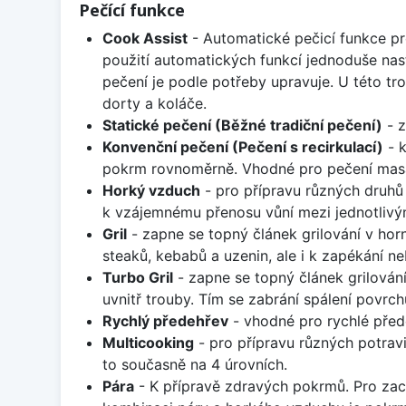
Pečící funkce
Cook Assist
- Automatické pečicí funkce pro
použití automatických funkcí jednoduše nas
pečení je podle potřeby upravuje. U této tr
dorty a koláče.
Statické pečení (Běžné tradiční pečení)
- z
Konvenční pečení (Pečení s recirkulací)
- k
pokrm rovnoměrně. Vhodné pro pečení masa,
Horký vzduch
- pro přípravu různých druhů 
k vzájemnému přenosu vůní mezi jednotlivými
Gril
- zapne se topný článek grilování v horní
steaků, kebabů a uzenin, ale i k zapékání n
Turbo Gril
- zapne se topný článek grilování
uvnitř trouby. Tím se zabrání spálení povrch
Rychlý předehřev
- vhodné pro rychlé přede
Multicooking
- pro přípravu různých potravin
to současně na 4 úrovních.
Pára
- K přípravě zdravých pokrmů. Pro zacho