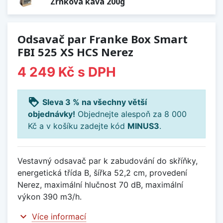
Zrnková káva 200g
Odsavač par Franke Box Smart
FBI 525 XS HCS Nerez
4 249 Kč
s DPH
loyalty
Sleva 3 % na všechny větší
objednávky!
Objednejte alespoň za 8 000
Kč a v košíku zadejte kód
MINUS3
.
Vestavný odsavač par k zabudování do skříňky,
energetická třída B, šířka 52,2 cm, provedení
Nerez, maximální hlučnost 70 dB, maximální
výkon 390 m3/h.
expand_more
Více informací