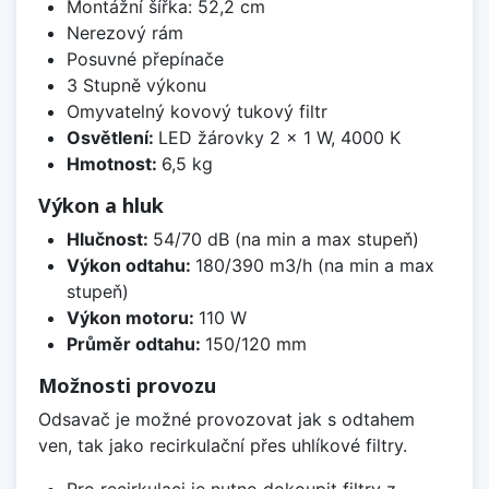
Montážní šířka: 52,2 cm
Nerezový rám
Posuvné přepínače
3 Stupně výkonu
Omyvatelný kovový tukový filtr
Osvětlení:
LED žárovky 2 × 1 W, 4000 K
Hmotnost:
6,5 kg
Výkon a hluk
Hlučnost:
54/70 dB (na min a max stupeň)
Výkon odtahu:
180/390 m3/h (na min a max
stupeň)
Výkon motoru:
110 W
Průměr odtahu:
150/120 mm
Možnosti provozu
Odsavač je možné provozovat jak s odtahem
ven, tak jako recirkulační přes uhlíkové filtry.