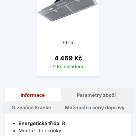
70 cm
Cena
4 469 Kč
2 ks skladem
Informace
Parametry zboží
O značce Franke
Možnosti a ceny dopravy
Energetická třída:
B
Montáž do skříňky