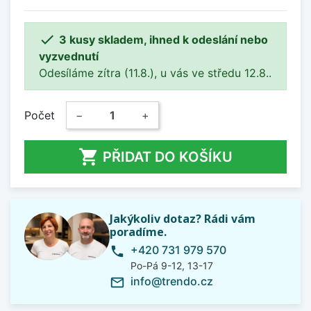

3 kusy skladem, ihned k odeslání nebo
vyzvednutí
Odesíláme zítra (11.8.), u vás ve středu 12.8..
Počet
−
+

PŘIDAT DO KOŠÍKU
Jakýkoliv dotaz? Rádi vám
poradíme.
+420 731 979 570
phone
Po-Pá 9-12, 13-17
info@trendo.cz
mail_outline