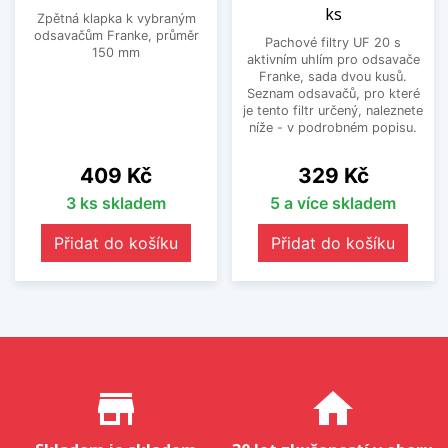
ks
Zpětná klapka k vybraným
odsavačům Franke, průměr
Pachové filtry UF 20 s
150 mm
aktivním uhlím pro odsavače
Franke, sada dvou kusů.
Seznam odsavačů, pro které
je tento filtr určený, naleznete
níže - v podrobném popisu.
Cena
Cena
409 Kč
329 Kč
3 ks skladem
5 a více skladem
Přidat do košíku
Přidat do košíku
Proč nakupovat u nás?
store_mall_directory
home