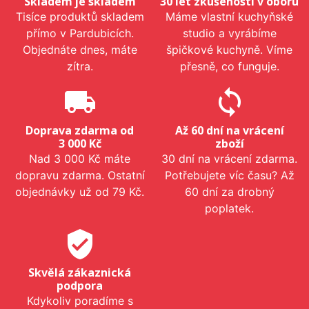
Skladem je skladem
30 let zkušeností v oboru
Tisíce produktů skladem
Máme vlastní kuchyňské
přímo v Pardubicích.
studio a vyrábíme
Objednáte dnes, máte
špičkové kuchyně. Víme
zítra.
přesně, co funguje.
local_shipping
sync
Doprava zdarma od
Až 60 dní na vrácení
3 000 Kč
zboží
Nad 3 000 Kč máte
30 dní na vrácení zdarma.
dopravu zdarma. Ostatní
Potřebujete víc času? Až
objednávky už od 79 Kč.
60 dní za drobný
poplatek.
verified_user
Skvělá zákaznická
podpora
Kdykoliv poradíme s