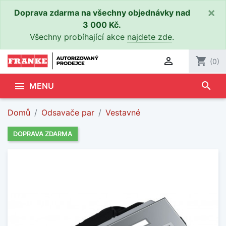
×
Doprava zdarma na všechny objednávky nad
3 000 Kč.
Všechny probíhající akce
najdete zde
.

shopping_cart
(0)
search

MENU
Domů
Odsavače par
Vestavné
DOPRAVA ZDARMA