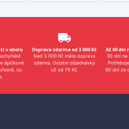
e
local_shipping
tí v oboru
Doprava zdarma od 3 000 Kč
Až 60 dní 
kuchyňské
Nad 3 000 Kč máte dopravu
30 dní na
me špičkové
zdarma. Ostatní objednávky
Potřebuje
přesně, co
už od 79 Kč.
60 dní za 
e.