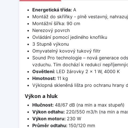
Energetická třída:
A
Montáž do skříňky - plně vestavný, nahrazu
Montážní šířka: 90 cm
Nerezový povrch
Ovládání pomocí jediného knoflíku
3 Stupně výkonu
Omyvatelný kovový tukový filtr
Sound Pro technologie – nová generace odsa
vzduchu. Tím dochází k redukci nepříjemnýc
Osvětlení:
LED žárovky 2 × 1 W, 4000 K
Hmotnost:
11 kg
Výklopná skleněná lišta pro ochranu hrany 
Výkon a hluk
Hlučnost:
48/67 dB (na min a max stupeň)
Výkon odtahu:
220/550 m3/h (na min a max
Výkon motoru:
230 W
Průměr odtahu:
150/120 mm