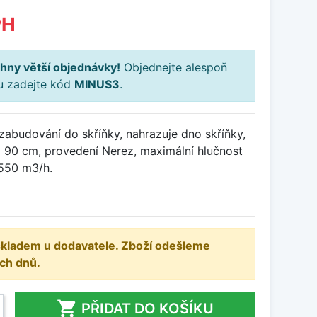
PH
hny větší objednávky!
Objednejte alespoň
ku zadejte kód
MINUS3
.
zabudování do skříňky, nahrazuje dno skříňky,
ka 90 cm, provedení Nerez, maximální hlučnost
 550 m3/h.
 skladem u dodavatele. Zboží odešleme
ch dnů.

PŘIDAT DO KOŠÍKU