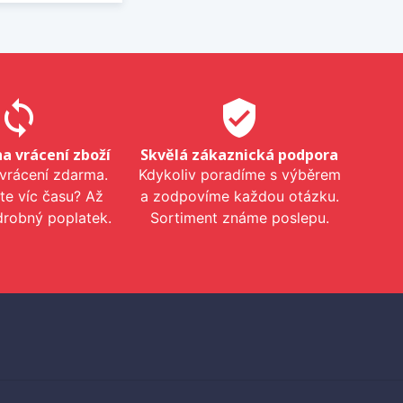
sync
verified_user
na vrácení zboží
Skvělá zákaznická podpora
 vrácení zdarma.
Kdykoliv poradíme s výběrem
te víc času? Až
a zodpovíme každou otázku.
drobný poplatek.
Sortiment známe poslepu.