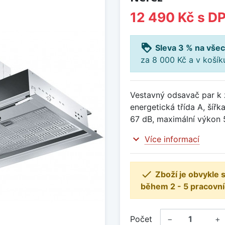
12 490 Kč
s D
loyalty
Sleva 3 % na všec
za 8 000 Kč a v koší
Vestavný odsavač par k 
energetická třída A, šíř
67 dB, maximální výkon
expand_more
Více informací

Zboží je obvykle
během 2 - 5 pracovní
Počet
−
+