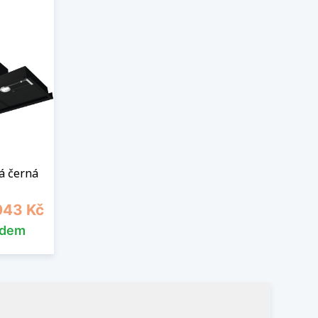
á černá
a
043 Kč
adem