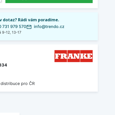
iv dotaz? Rádi vám poradíme.
 731 979 570
info@trendo.cz
mail_outline
 9-12, 13-17
834
 distribuce pro ČR