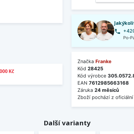
Jakýkol
+420
phone
Po-Pá
Značka
Franke
Kód
28425
000 Kč
Kód výrobce
305.0572.
EAN
7612985663168
Záruka
24 měsíců
Zboží pochází z oficiální
Další varianty