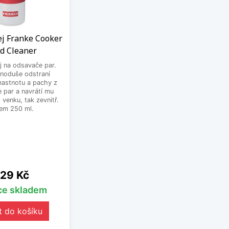
rej Franke Cooker
d Cleaner
ej na odsavače par.
dnoduše odstraní
astnotu a pachy z
 par a navrátí mu
z venku, tak zevnitř.
em 250 ml.
ena
29 Kč
íce skladem
t do košíku