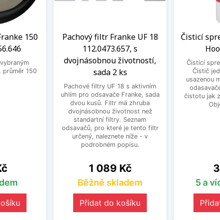
Franke 150
Pachový filtr Franke UF 18
Čisticí sp
56.646
112.0473.657, s
Hoo
dvojnásobnou životností,
 vybraným
Čistící spr
sada 2 ks
 průměr 150
Čistič je
usazenou m
Pachové filtry UF 18 s aktivním
odasavače
uhlím pro odsavače Franke, sada
čistotu jak 
dvou kusů. Filtr má zhruba
Obj
dvojnásobnou životnost než
standartní filtry. Seznam
odsavačů, pro které je tento filtr
určený, naleznete níže - v
podrobném popisu.
Cena
C
Kč
1 089 Kč
3
adem
Běžně skladem
5 a v
košíku
Přidat do košíku
Přida