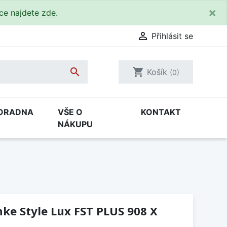
×
kce
najdete zde
.

Přihlásit se

shopping_cart
Košík
(0)
ORADNA
VŠE O
KONTAKT
NÁKUPU
ke Style Lux FST PLUS 908 X