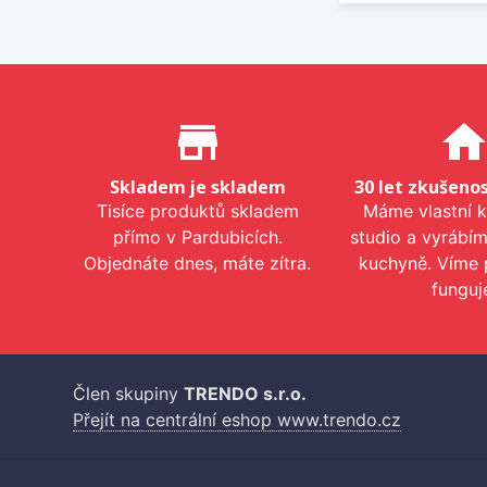
Proč nakupovat u nás?
store_mall_directory
hom
Skladem je skladem
30 let zkušenos
Tisíce produktů skladem
Máme vlastní 
přímo v Pardubicích.
studio a vyrábí
Objednáte dnes, máte zítra.
kuchyně. Víme 
funguj
Člen skupiny
TRENDO s.r.o.
Přejít na centrální eshop www.trendo.cz