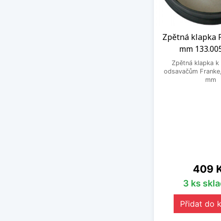
Zpětná klapka 
mm 133.00
Zpětná klapka k
odsavačům Franke,
mm
Cena
409 
3 ks skl
Přidat do 