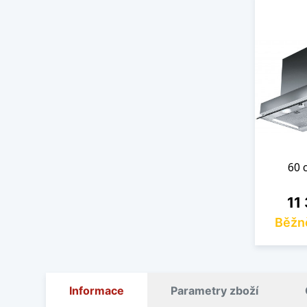
60 
Cen
11
Běžn
Informace
Parametry zboží