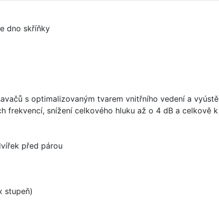
je dno skříňky
vačů s optimalizovaným tvarem vnitřního vedení a vyústění
h frekvencí, snížení celkového hluku až o 4 dB a celkově
dvířek před párou
 stupeň)