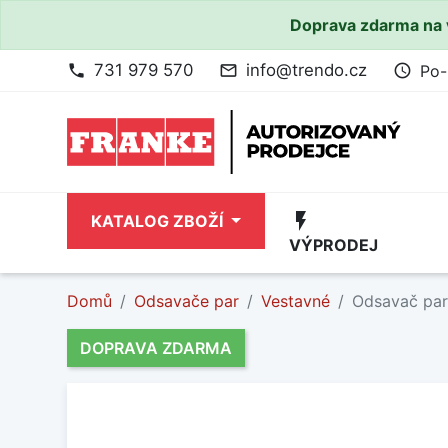
Doprava zdarma na 
731 979 570
info@trendo.cz
Po-
phone
mail_outline
access_time
flash_on
KATALOG ZBOŽÍ
VÝPRODEJ
Domů
Odsavače par
Vestavné
Odsavač par
DOPRAVA ZDARMA