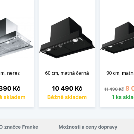
cm, nerez
60 cm, matná černá
90 cm, matn
a
Cena
Běžná cena
Cen
 390 Kč
10 490 Kč
8 
11 490 Kč
ě skladem
Běžně skladem
1 ks skl
O značce Franke
Možnosti a ceny dopravy