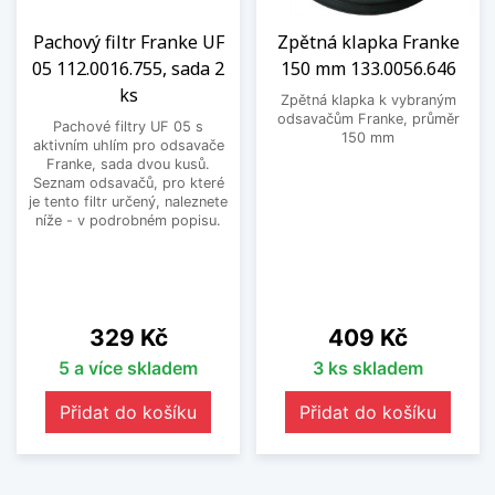
Pachový filtr Franke UF
Zpětná klapka Franke
05 112.0016.755, sada 2
150 mm 133.0056.646
ks
Zpětná klapka k vybraným
odsavačům Franke, průměr
Pachové filtry UF 05 s
150 mm
aktivním uhlím pro odsavače
Franke, sada dvou kusů.
Seznam odsavačů, pro které
je tento filtr určený, naleznete
níže - v podrobném popisu.
Cena
Cena
329 Kč
409 Kč
5 a více skladem
3 ks skladem
Přidat do košíku
Přidat do košíku