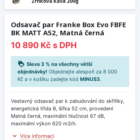
Zrnková káva 200g
Odsavač par Franke Box Evo FBFE
BK MATT A52, Matná černá
10 890 Kč
s DPH
loyalty
Sleva 3 % na všechny větší
objednávky!
Objednejte alespoň za 8 000
Kč a v košíku zadejte kód
MINUS3
.
Vestavný odsavač par k zabudování do skříňky,
energetická třída B, šířka 52 cm, provedení
Matná černá, maximální hlučnost 67 dB,
maximální výkon 620 m3/h.
expand_more
Více informací