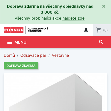
×
Doprava zdarma na všechny objednávky nad
3 000 Kč.
Všechny probíhající akce
najdete zde
.

shopping_cart
(0)
search

MENU
Domů
Odsavače par
Vestavné
DOPRAVA ZDARMA