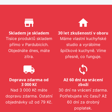
Proč nakupovat u nás?
store_mall_directory
home
Skladem je skladem
30 let zkušeností v oboru
Tisíce produktů skladem
Máme vlastní kuchyňské
přímo v Pardubicích.
studio a vyrábíme
Objednáte dnes, máte
špičkové kuchyně. Víme
zítra.
přesně, co funguje.
local_shipping
sync
Doprava zdarma od
Až 60 dní na vrácení
3 000 Kč
zboží
Nad 3 000 Kč máte
30 dní na vrácení zdarma.
dopravu zdarma. Ostatní
Potřebujete víc času? Až
objednávky už od 79 Kč.
60 dní za drobný
poplatek.