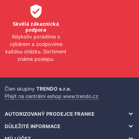
verified_user
Skvělá zákaznická
podpora
Kdykoliv poradíme s
výběrem a zodpovíme
každou otázku. Sortiment
známe poslepu.
Člen skupiny
TRENDO s.r.o.
Přejít na centrální eshop www.trendo.cz
AUTORIZOVANÝ PRODEJCE FRANKE
DŮLEŽITÉ INFORMACE
MŮJ ÚČET