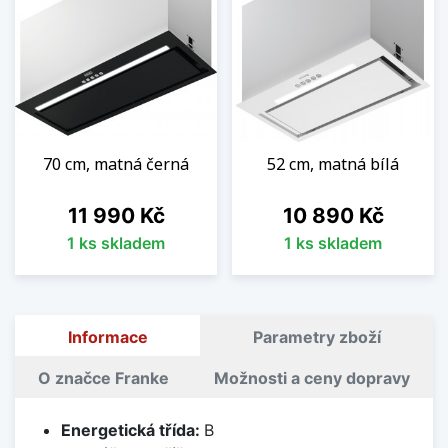
70 cm, matná černá
52 cm, matná bílá
Cena
Cena
11 990 Kč
10 890 Kč
1 ks skladem
1 ks skladem
Informace
Parametry zboží
O značce Franke
Možnosti a ceny dopravy
Energetická třída:
B