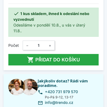

1 kus skladem, ihned k odeslání nebo
vyzvednutí
Odesíláme v pondělí 10.8., u vás v úterý
11.8..
Počet
−
+

PŘIDAT DO KOŠÍKU
Jakýkoliv dotaz? Rádi vám
poradíme.
+420 731 979 570
phone
Po-Pá 9-12, 13-17
info@trendo.cz
mail_outline