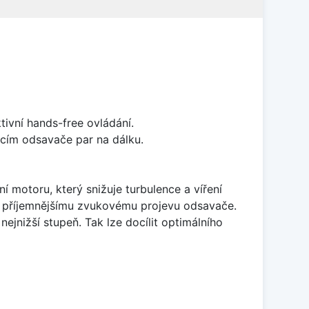
ivní hands-free ovládání.
cím odsavače par na dálku.
 motoru, který snižuje turbulence a víření
 k příjemnějšímu zvukovému projevu odsavače.
ejnižší stupeň. Tak lze docílit optimálního