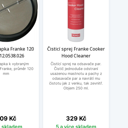
apka Franke 120
Čisticí sprej Franke Cooker
2.0538.026
Hood Cleaner
lapka k vybraným
Čistící sprej na odsavače par.
Franke, průměr 120
Čistič jednoduše odstraní
mm
usazenou mastnotu a pachy z
odasavače par a navrátí mu
čistotu jak z venku, tak zevnitř.
Objem 250 ml.
ena
Cena
09 Kč
329 Kč
s skladem
5 a více skladem