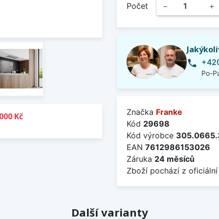
Počet
−
+
Jakýkol
+420
phone
Po-Pá
Značka
Franke
000 Kč
Kód
29698
Kód výrobce
305.0665
EAN
7612986153026
Záruka
24 měsíců
Zboží pochází z oficiální
Další varianty