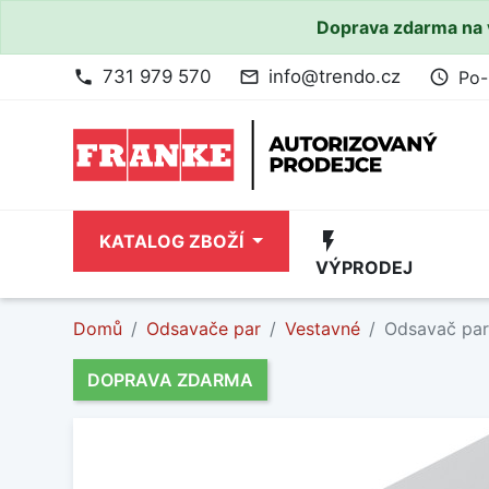
Doprava zdarma na 
731 979 570
info@trendo.cz
Po-
phone
mail_outline
access_time
flash_on
KATALOG ZBOŽÍ
VÝPRODEJ
Domů
Odsavače par
Vestavné
Odsavač par
DOPRAVA ZDARMA