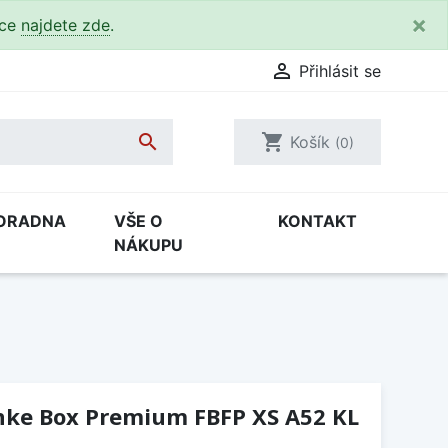
×
kce
najdete zde
.

Přihlásit se

shopping_cart
Košík
(0)
ORADNA
VŠE O
KONTAKT
NÁKUPU
nke Box Premium FBFP XS A52 KL