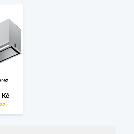
erez
 Kč
az