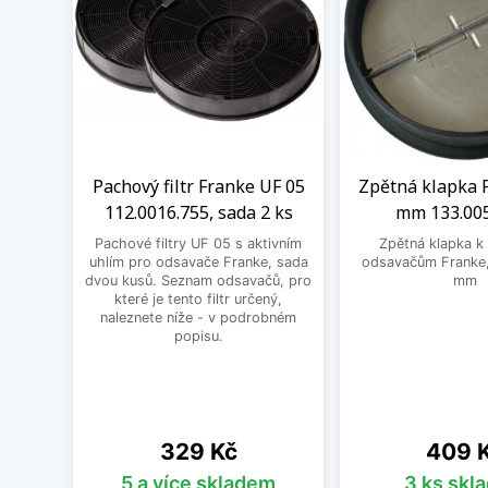
Pachový filtr Franke UF 05
Zpětná klapka 
112.0016.755, sada 2 ks
mm 133.00
Pachové filtry UF 05 s aktivním
Zpětná klapka k
uhlím pro odsavače Franke, sada
odsavačům Franke,
dvou kusů. Seznam odsavačů, pro
mm
které je tento filtr určený,
naleznete níže - v podrobném
popisu.
Cena
Cena
329 Kč
409 
5 a více skladem
3 ks skl