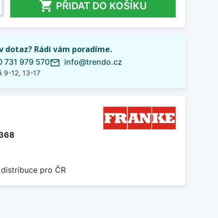

PŘIDAT DO KOŠÍKU
iv dotaz? Rádi vám poradíme.
 731 979 570
info@trendo.cz
mail_outline
 9-12, 13-17
.368
 distribuce pro ČR