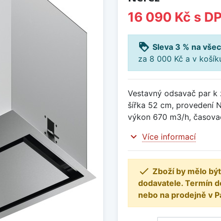
16 090 Kč
s D
loyalty
Sleva 3 % na všec
za 8 000 Kč a v koší
Vestavný odsavač par k z
šířka 52 cm, provedení 
výkon 670 m3/h, časova
expand_more
Více informací

Zboží by mělo být
dodavatele. Termín d
nebo na prodejně v P