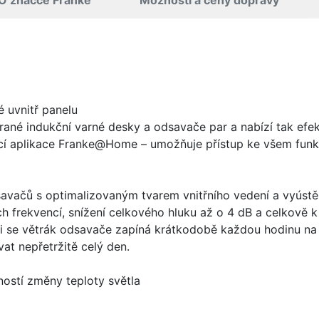
O značce Franke
Možnosti a ceny dopravy
é uvnitř panelu
ané indukční varné desky a odsavače par a nabízí tak efekt
cí aplikace Franke@Home – umožňuje přístup ke všem funk
vačů s optimalizovaným tvarem vnitřního vedení a vyústění
h frekvencí, snížení celkového hluku až o 4 dB a celkově
ci se větrák odsavače zapíná krátkodobě každou hodinu na n
at nepřetržitě celý den.
ností změny teploty světla