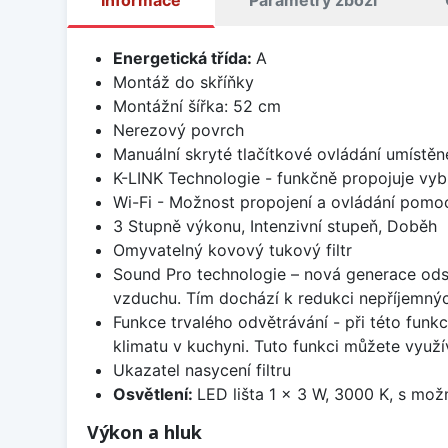
Informace
Parametry zboží
Energetická třída:
A
Montáž do skříňky
Montážní šířka: 52 cm
Nerezový povrch
Manuální skryté tlačítkové ovládání umístěn
K-LINK Technologie - funkčně propojuje vybr
Wi-Fi - Možnost propojení a ovládání pomo
3 Stupně výkonu, Intenzivní stupeň, Doběh
Omyvatelný kovový tukový filtr
Sound Pro technologie – nová generace odsa
vzduchu. Tím dochází k redukci nepříjemnýc
Funkce trvalého odvětrávání - při této funk
klimatu v kuchyni. Tuto funkci můžete využív
Ukazatel nasycení filtru
Osvětlení:
LED lišta 1 x 3 W, 3000 K, s mož
Výkon a hluk