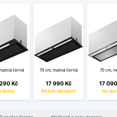
 matná černá
70 cm, matná černá
70 cm, n
a
Cena
Cena
 290 Kč
17 990 Kč
17 090
 dotaz
Běžně skladem
Na dot