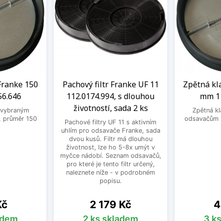
Franke 150
Pachový filtr Franke UF 11
Zpětná kl
56.646
112.0174.994, s dlouhou
mm 11
životností, sada 2 ks
 vybraným
Zpětná k
 průměr 150
odsavačům 
Pachové filtry UF 11 s aktivním
uhlím pro odsavače Franke, sada
dvou kusů. Filtr má dlouhou
životnost, lze ho 5-8x umýt v
myčce nádobí. Seznam odsavačů,
pro které je tento filtr určený,
naleznete níže - v podrobném
popisu.
Cena
C
Kč
2 179 Kč
4
adem
2 ks skladem
3 k