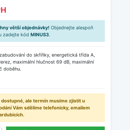
PH
hny větší objednávky!
Objednejte alespoň
ku zadejte kód
MINUS3
.
abudování do skříňky, energetická třída A,
Nerez, maximální hlučnost 69 dB, maximální
č doběhu.
 dostupné, ale termín musíme zjistit u
odání Vám sdělíme telefonicky, emailem
ardubicích.