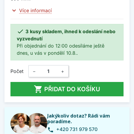
expand_more
Více informací

3 kusy skladem, ihned k odeslání nebo
vyzvednutí
Při objednání do 12:00 odesíláme ještě
dnes, u vás v pondělí 10.8..
Počet
−
+

PŘIDAT DO KOŠÍKU
Jakýkoliv dotaz? Rádi vám
poradíme.
+420 731 979 570
phone