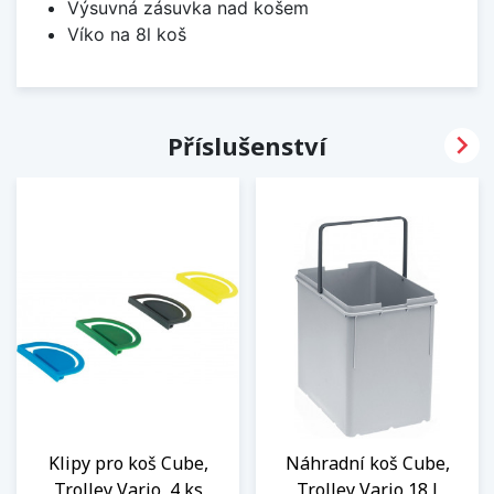
Výsuvná zásuvka nad košem
Víko na 8l koš

Příslušenství
Klipy pro koš Cube,
Náhradní koš Cube,
Trolley Vario, 4 ks
Trolley Vario 18 l