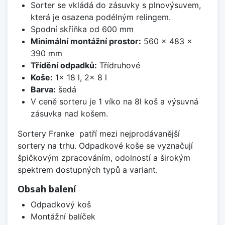
Sorter se vkládá do zásuvky s plnovýsuvem,
která je osazena podélným relingem.
Spodní skříňka od 600 mm
Minimální montážní prostor:
560 x 483 x
390 mm
Třídění odpadků:
Třídruhové
Koše:
1x 18 l, 2x 8 l
Barva:
šedá
V ceně sorteru je 1 víko na 8l koš a výsuvná
zásuvka nad košem.
Sortery Franke patří mezi nejprodávanější
sortery na trhu. Odpadkové koše se vyznačují
špičkovým zpracováním, odolností a širokým
spektrem dostupných typů a variant.
Obsah balení
Odpadkový koš
Montážní balíček