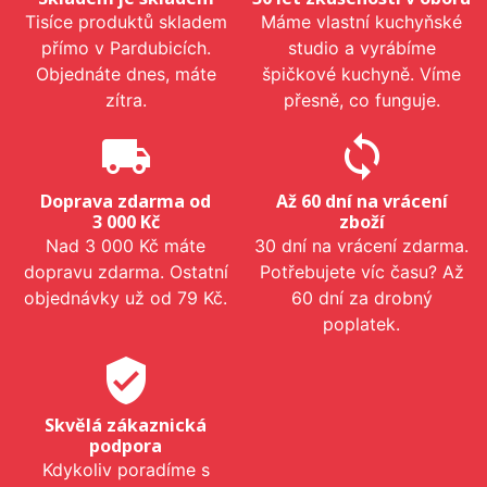
Tisíce produktů skladem
Máme vlastní kuchyňské
přímo v Pardubicích.
studio a vyrábíme
Objednáte dnes, máte
špičkové kuchyně. Víme
zítra.
přesně, co funguje.
local_shipping
sync
Doprava zdarma od
Až 60 dní na vrácení
3 000 Kč
zboží
Nad 3 000 Kč máte
30 dní na vrácení zdarma.
dopravu zdarma. Ostatní
Potřebujete víc času? Až
objednávky už od 79 Kč.
60 dní za drobný
poplatek.
verified_user
Skvělá zákaznická
podpora
Kdykoliv poradíme s