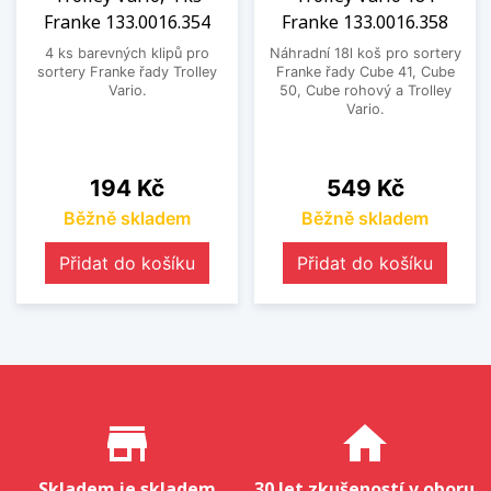
Franke 133.0016.354
Franke 133.0016.358
4 ks barevných klipů pro
Náhradní 18l koš pro sortery
sortery Franke řady Trolley
Franke řady Cube 41, Cube
Vario.
50, Cube rohový a Trolley
Vario.
Cena
Cena
194 Kč
549 Kč
Běžně skladem
Běžně skladem
Přidat do košíku
Přidat do košíku
Proč nakupovat u nás?
store_mall_directory
home
Skladem je skladem
30 let zkušeností v oboru