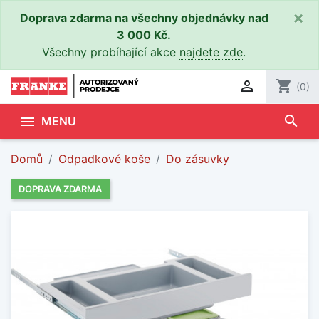
×
Doprava zdarma na všechny objednávky nad
3 000 Kč.
Všechny probíhající akce
najdete zde
.

shopping_cart
(0)
search

MENU
Domů
Odpadkové koše
Do zásuvky
DOPRAVA ZDARMA