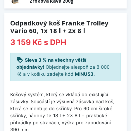
Zrnková káva 200g
Odpadkový koš Franke Trolley
Vario 60, 1x 18 l + 2x 8 l
3 159 Kč
s DPH
loyalty
Sleva 3 % na všechny větší
objednávky!
Objednejte alespoň za 8 000
Kč a v košíku zadejte kód
MINUS3
.
Košový systém, který se vkládá do existující
zásuvky. Součástí je výsuvná zásuvka nad koš,
která se montuje do skříňky. Pro 60 cm široké
skříňky, nádoby 1x 18 l + 2x 8 l + praktické
přihrádky po stranách, výška pro zabudování
390 mm.