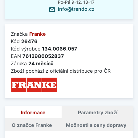
Po-Pá 9-12, 13-17
info@trendo.cz
mail_outline
Značka
Franke
Kód
26476
Kód výrobce
134.0066.057
EAN
7612980052837
Záruka
24 měsíců
Zboží pochází z oficiální distribuce pro ČR
Informace
Parametry zboží
O značce Franke
Možnosti a ceny dopravy