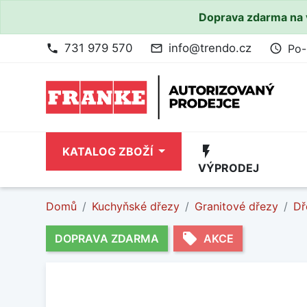
Doprava zdarma na 
731 979 570
info@trendo.cz
Po-
phone
mail_outline
access_time
flash_on
KATALOG ZBOŽÍ
VÝPRODEJ
Domů
Kuchyňské dřezy
Granitové dřezy
Dř
local_offer
DOPRAVA ZDARMA
AKCE