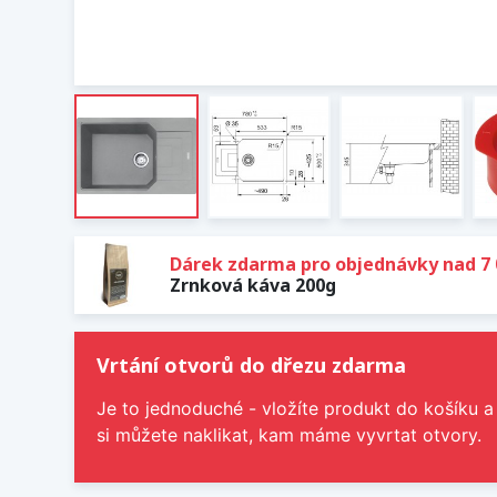
Dárek zdarma pro objednávky nad 7 
Zrnková káva 200g
Vrtání otvorů do dřezu zdarma
Je to jednoduché - vložíte produkt do košíku a
si můžete naklikat, kam máme vyvrtat otvory.