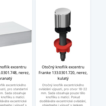
noflík excentru
Otočný knoflík excentru
Knof
.0301.748, nerez,
Franke 133.0301.720, nerez,
1
ranatý
kulatý
excen
flík excentrického
Otočný knoflík excentrického
pro st
usti, pro standartní
ovládání výpusti, pro otvor 18-22
obsa
mm. Sada obsahuje
mm. Sada obsahuje pouze tělo
ma
 knoflíku s maticí.
knoflíku s maticí. Pokud
excent
láváte excentrické
doděláváte excentrické ovládání,
bjednejte i výpusť s
objednejte i výpusť s lankem.