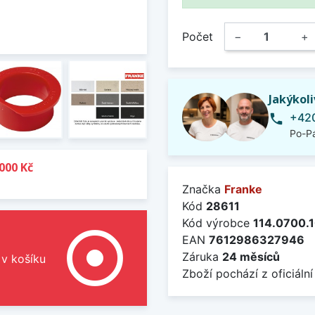
Počet
−
+
Jakýkol
+420
phone
Po-Pá
000 Kč
Značka
Franke
Kód
28611
Kód výrobce
114.0700.
adjust
EAN
7612986327946
Záruka
24 měsíců
 v košíku
Zboží pochází z oficiální