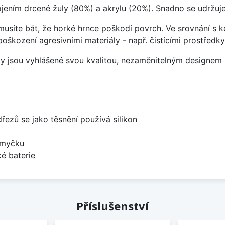
ojením drcené žuly (80%) a akrylu (20%). Snadno se udržuje
emusíte bát, že horké hrnce poškodí povrch. Ve srovnání s
poškození agresivními materiály - např. čistícími prostřed
ezy jsou vyhlášené svou kvalitou, nezaměnitelným designe
dřezů se jako těsnění používá silikon
 myčku
é baterie
Příslušenství