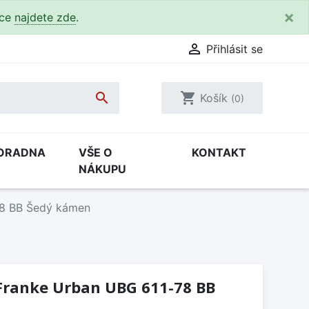
×
kce
najdete zde
.

Přihlásit se

shopping_cart
Košík
(0)
ORADNA
VŠE O
KONTAKT
NÁKUPU
78 BB Šedý kámen
Franke Urban UBG 611-78 BB