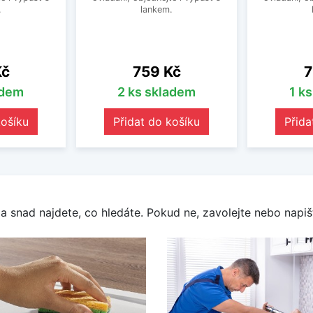
.
lankem.
Cena
C
Kč
759 Kč
7
adem
2 ks skladem
1 k
košíku
Přidat do košíku
Přida
a snad najdete, co hledáte. Pokud ne, zavolejte nebo napišt