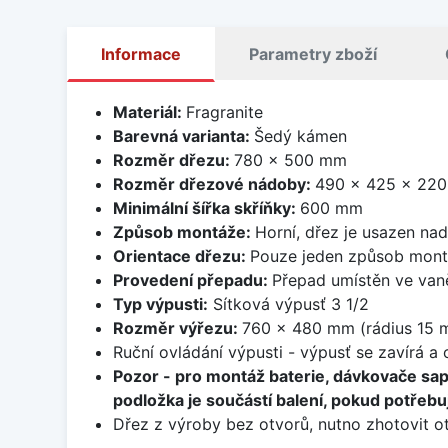
Informace
Parametry zboží
Materiál:
Fragranite
Barevná varianta:
Šedý kámen
Rozměr dřezu:
780 x 500 mm
Rozměr dřezové nádoby:
490 x 425 x 22
Minimální šířka skříňky:
600 mm
Způsob montáže:
Horní, dřez je usazen na
Orientace dřezu:
Pouze jeden způsob mon
Provedení přepadu:
Přepad umístěn ve van
Typ výpusti:
Sítková výpusť 3 1/2
Rozměr výřezu:
760 x 480 mm (rádius 15 
Ruční ovládání výpusti - výpusť se zavírá a
Pozor - pro montáž baterie, dávkovače sa
podložka je součástí balení, pokud potřebuj
Dřez z výroby bez otvorů, nutno zhotovit ot