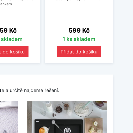
lankem.
ena
Cena
59 Kč
599 Kč
s skladem
1 ks skladem
t do košíku
Přidat do košíku
e a určitě najdeme řešení.