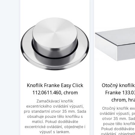
Knoflík Franke Easy Click
Otočný knoflík
112.0611.460, chrom
Franke 133.0
chrom, hr
Zamačkávací knoflík
excentrického ovládání výpusti,
Otočný knoflík ex
pro standartní otvor 35 mm. Sada
ovládání výpusti, p
obsahuje pouze tělo knoflíku s
otvor 35 mm. Sad
maticí. Pokud doděláváte
pouze tělo knoflík
excentrické ovládání, objednejte i
Pokud doděláváte 
výpusť s lankem.
ovládání, objednejt