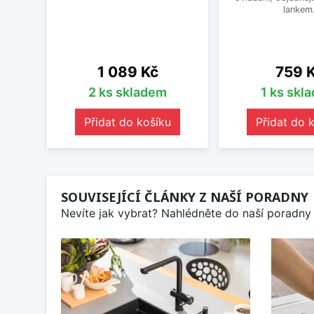
lankem
Cena
Cena
1 089 Kč
759 
2 ks skladem
1 ks skl
Přidat do košíku
Přidat do 
SOUVISEJÍCÍ ČLÁNKY Z NAŠÍ PORADNY
Nevíte jak vybrat? Nahlédněte do naší poradny 