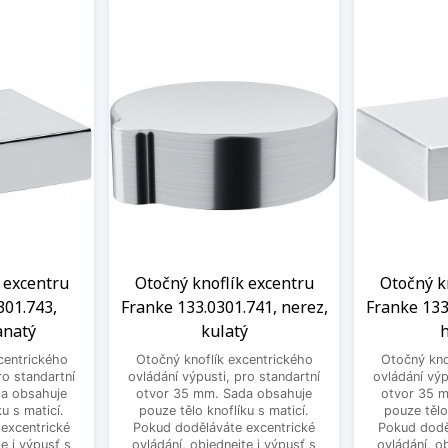
 excentru
Otočný knoflík excentru
Otočný k
301.743,
Franke 133.0301.741, nerez,
Franke 133
anatý
kulatý
h
centrického
Otočný knoflík excentrického
Otočný kno
ro standartní
ovládání výpusti, pro standartní
ovládání výp
a obsahuje
otvor 35 mm. Sada obsahuje
otvor 35 
u s maticí.
pouze tělo knoflíku s maticí.
pouze tělo
excentrické
Pokud doděláváte excentrické
Pokud dodě
e i výpusť s
ovládání, objednejte i výpusť s
ovládání, o