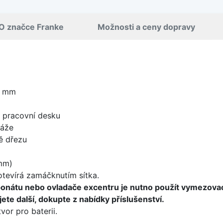
O značce Franke
Možnosti a ceny dopravy
0 mm
d pracovní desku
táže
ě dřezu
mm)
 otevírá zamáčknutím sítka.
ponátu nebo ovladače excentru je nutno použít vymezova
ete další, dokupte z nabídky příslušenství.
vor pro baterii.