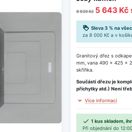
5 643 Kč
6 639 Kč
loyalty
Sleva 3 % na všec
za 8 000 Kč a v koší
Granitový dřez s odkap
mm, vana 490 x 425 x 2
skříňka.
Součástí dřezu je komple
příchytky atd.) Není tře
expand_more
Více informací

1 kus skladem, ih
Při objednání do 12:00