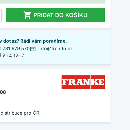

PŘIDAT DO KOŠÍKU
iv dotaz? Rádi vám poradíme.
 731 979 570
info@trendo.cz
mail_outline
 9-12, 13-17
108
 distribuce pro ČR