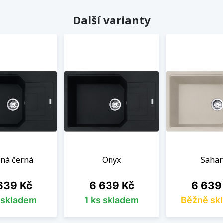
Další varianty
ná černá
Onyx
Sahar
na
Cena
Cena
639 Kč
6 639 Kč
6 639
s skladem
1 ks skladem
Běžně sk