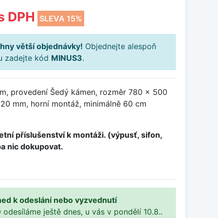
s DPH
SLEVA 15%
hny větší objednávky!
Objednejte alespoň
ku zadejte kód
MINUS3
.
em, provedení Šedý kámen, rozměr 780 x 500
20 mm, horní montáž, minimálně 60 cm
tní příslušenství k montáži. (výpusť, sifon,
ba nic dokupovat.
ned k odeslání nebo vyzvednutí
 odesíláme ještě dnes, u vás v pondělí 10.8..