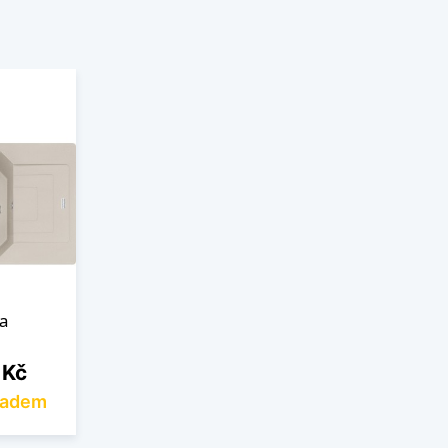
a
 Kč
ladem