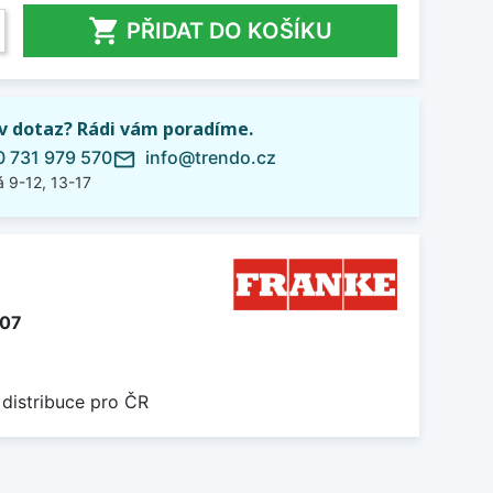

PŘIDAT DO KOŠÍKU
iv dotaz? Rádi vám poradíme.
 731 979 570
info@trendo.cz
mail_outline
 9-12, 13-17
107
 distribuce pro ČR