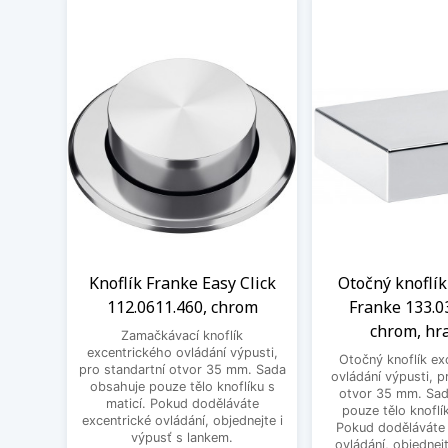
Knoflík Franke Easy Click
Otočný knoflík
112.0611.460, chrom
Franke 133.0
chrom, hr
Zamačkávací knoflík
excentrického ovládání výpusti,
Otočný knoflík ex
pro standartní otvor 35 mm. Sada
ovládání výpusti, p
obsahuje pouze tělo knoflíku s
otvor 35 mm. Sad
maticí. Pokud doděláváte
pouze tělo knoflík
excentrické ovládání, objednejte i
Pokud doděláváte 
výpusť s lankem.
ovládání, objednejt