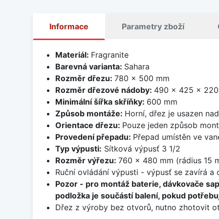
Informace
Parametry zboží
Materiál:
Fragranite
Barevná varianta:
Sahara
Rozměr dřezu:
780 x 500 mm
Rozměr dřezové nádoby:
490 x 425 x 22
Minimální šířka skříňky:
600 mm
Způsob montáže:
Horní, dřez je usazen na
Orientace dřezu:
Pouze jeden způsob mon
Provedení přepadu:
Přepad umístěn ve van
Typ výpusti:
Sítková výpusť 3 1/2
Rozměr výřezu:
760 x 480 mm (rádius 15 
Ruční ovládání výpusti - výpusť se zavírá a
Pozor - pro montáž baterie, dávkovače sa
podložka je součástí balení, pokud potřebuj
Dřez z výroby bez otvorů, nutno zhotovit ot