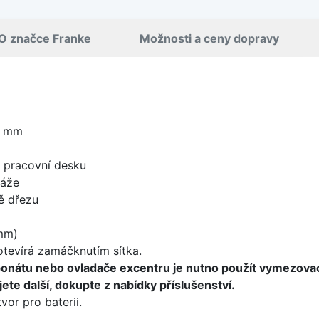
O značce Franke
Možnosti a ceny dopravy
0 mm
d pracovní desku
táže
ě dřezu
mm)
 otevírá zamáčknutím sítka.
ponátu nebo ovladače excentru je nutno použít vymezova
ete další, dokupte z nabídky příslušenství.
vor pro baterii.