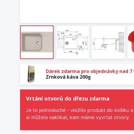
Dárek zdarma pro objednávky nad 7 
Zrnková káva 200g
Vrtání otvorů do dřezu zdarma
Je to jednoduché - vložíte produkt do košíku a
si můžete naklikat, kam máme vyvrtat otvory.