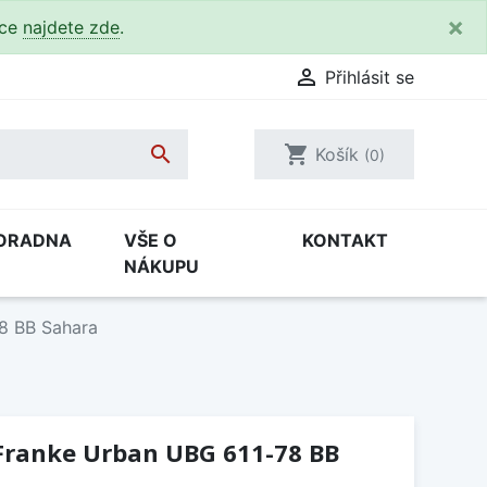
×
kce
najdete zde
.

Přihlásit se

shopping_cart
Košík
(0)
ORADNA
VŠE O
KONTAKT
NÁKUPU
8 BB Sahara
Franke Urban UBG 611-78 BB