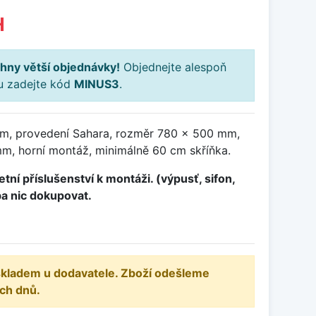
H
hny větší objednávky!
Objednejte alespoň
ku zadejte kód
MINUS3
.
em, provedení Sahara, rozměr 780 x 500 mm,
, horní montáž, minimálně 60 cm skříňka.
tní příslušenství k montáži. (výpusť, sifon,
ba nic dokupovat.
 skladem u dodavatele. Zboží odešleme
ch dnů.