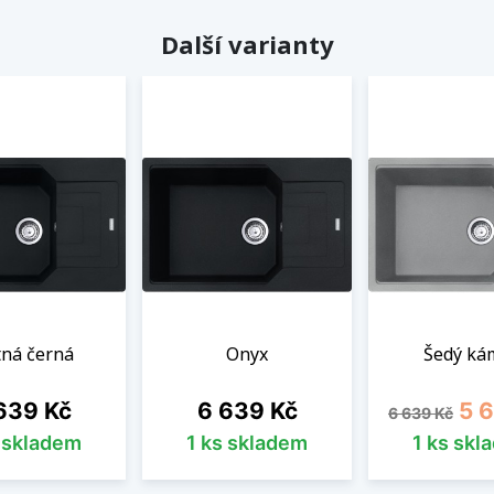
Další varianty
ná černá
Onyx
Šedý ká
na
Cena
Běžná cena
Cen
639 Kč
6 639 Kč
5 
6 639 Kč
s skladem
1 ks skladem
1 ks skl