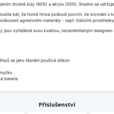
ojením drcené žuly (80%) a akrylu (20%). Snadno se udržuje
emusíte bát, že horké hrnce poškodí povrch. Ve srovnání s
poškození agresivními materiály - např. čistícími prostřed
ezy jsou vyhlášené svou kvalitou, nezaměnitelným designe
dřezů se jako těsnění používá silikon
 myčku
é baterie
Příslušenství