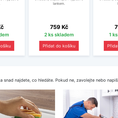
.
lankem.
Cena
C
Kč
759 Kč
7
adem
2 ks skladem
1 k
košíku
Přidat do košíku
Přida
a snad najdete, co hledáte. Pokud ne, zavolejte nebo napišt