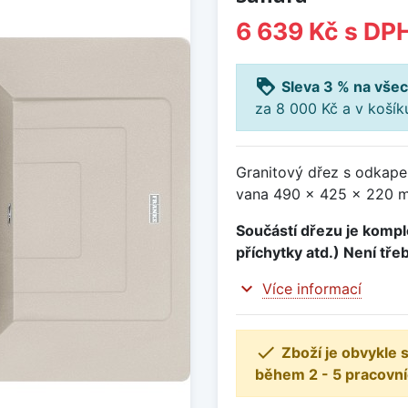
6 639 Kč
s DP
loyalty
Sleva 3 % na všec
za 8 000 Kč a v koší
Granitový dřez s odkap
vana 490 x 425 x 220 mm
Součástí dřezu je komple
příchytky atd.) Není tře
expand_more
Více informací

Zboží je obvykle
během 2 - 5 pracovní