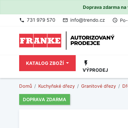
Doprava zdarma na 
731 979 570
info@trendo.cz
Po-
phone
mail_outline
access_time
flash_on
KATALOG ZBOŽÍ
VÝPRODEJ
Domů
Kuchyňské dřezy
Granitové dřezy
Dř
DOPRAVA ZDARMA