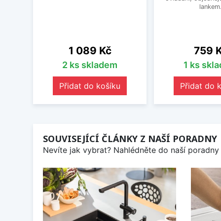
lankem
Cena
Cena
1 089 Kč
759 
2 ks skladem
1 ks skl
Přidat do košíku
Přidat do 
SOUVISEJÍCÍ ČLÁNKY Z NAŠÍ PORADNY
Nevíte jak vybrat? Nahlédněte do naší poradny 