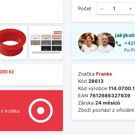
Počet
−
+
Jakýkol
+420
phone
Po-Pá
000 Kč
Značka
Franke
Kód
28613
Kód výrobce
114.0700.
EAN
7612986327939
adjust
Záruka
24 měsíců
Zboží pochází z oficiální
 v košíku