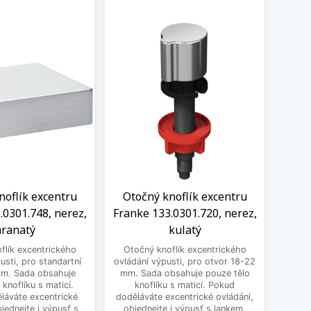
noflík excentru
Otočný knoflík excentru
Knof
.0301.748, nerez,
Franke 133.0301.720, nerez,
1
ranatý
kulatý
excen
flík excentrického
Otočný knoflík excentrického
pro st
usti, pro standartní
ovládání výpusti, pro otvor 18-22
obsa
mm. Sada obsahuje
mm. Sada obsahuje pouze tělo
ma
 knoflíku s maticí.
knoflíku s maticí. Pokud
excent
láváte excentrické
doděláváte excentrické ovládání,
bjednejte i výpusť s
objednejte i výpusť s lankem.