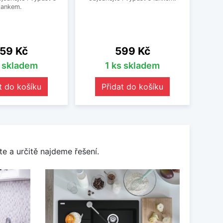
lankem.
ena
Cena
59 Kč
599 Kč
s skladem
1 ks skladem
t do košíku
Přidat do košíku
e a určitě najdeme řešení.