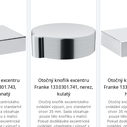
 excentru
Otočný knoflík excentru
Otočný k
301.743,
Franke 133.0301.741, nerez,
Franke 133
anatý
kulatý
h
centrického
Otočný knoflík excentrického
Otočný kno
ro standartní
ovládání výpusti, pro standartní
ovládání výp
a obsahuje
otvor 35 mm. Sada obsahuje
otvor 35 
u s maticí.
pouze tělo knoflíku s maticí.
pouze tělo
excentrické
Pokud doděláváte excentrické
Pokud dodě
e i výpusť s
ovládání, objednejte i výpusť s
ovládání, o