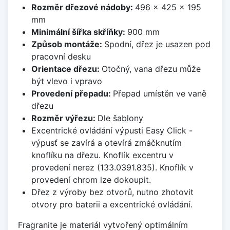
Rozměr dřezové nádoby:
496 x 425 x 195
mm
Minimální šířka skříňky:
900 mm
Způsob montáže:
Spodní, dřez je usazen pod
pracovní desku
Orientace dřezu:
Otočný, vana dřezu může
být vlevo i vpravo
Provedení přepadu:
Přepad umístěn ve vaně
dřezu
Rozměr výřezu:
Dle šablony
Excentrické ovládání výpusti Easy Click -
výpusť se zavírá a otevírá zmáčknutím
knoflíku na dřezu. Knoflík excentru v
provedení nerez (133.0391.835). Knoflík v
provedení chrom lze dokoupit.
Dřez z výroby bez otvorů, nutno zhotovit
otvory pro baterii a excentrické ovládání.
Fragranite je materiál vytvořený optimálním