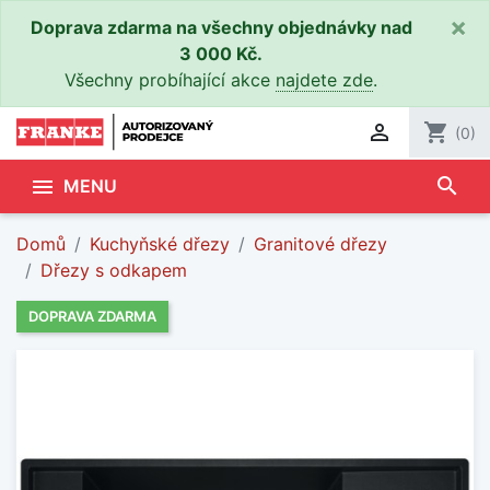
×
Doprava zdarma na všechny objednávky nad
3 000 Kč.
Všechny probíhající akce
najdete zde
.

shopping_cart
(0)
search

MENU
Domů
Kuchyňské dřezy
Granitové dřezy
Dřezy s odkapem
DOPRAVA ZDARMA