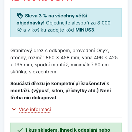
loyalty
Sleva 3 % na všechny větší
objednávky!
Objednejte alespoň za 8 000
Kč a v košíku zadejte kód
MINUS3
.
Granitový dřez s odkapem, provedení Onyx,
otočný, rozměr 860 x 458 mm, vana 496 x 425
x 195 mm, spodní montáž, minimálně 90 cm
skříňka, s excentrem.
Součástí dřezu je kompletní příslušenství k
montáži. (výpusť, sifon, příchytky atd.) Není
třeba nic dokupovat.
expand_more
Více informací

1 kus skladem, ihned k odeslání nebo