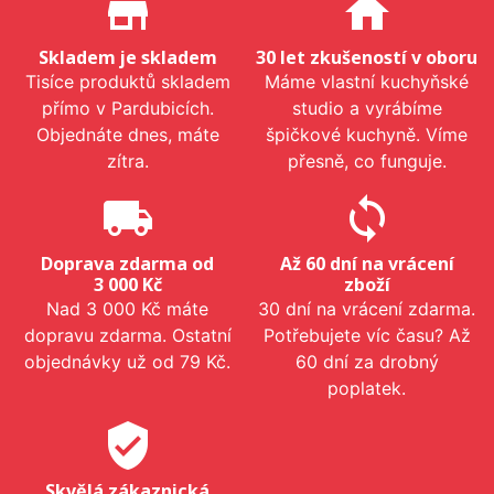
store_mall_directory
home
Skladem je skladem
30 let zkušeností v oboru
Tisíce produktů skladem
Máme vlastní kuchyňské
přímo v Pardubicích.
studio a vyrábíme
Objednáte dnes, máte
špičkové kuchyně. Víme
zítra.
přesně, co funguje.
local_shipping
sync
Doprava zdarma od
Až 60 dní na vrácení
3 000 Kč
zboží
Nad 3 000 Kč máte
30 dní na vrácení zdarma.
dopravu zdarma. Ostatní
Potřebujete víc času? Až
objednávky už od 79 Kč.
60 dní za drobný
poplatek.
verified_user
Skvělá zákaznická