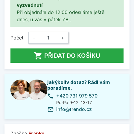
vyzvednutí
Při objednání do 12:00 odesíláme ještě
dnes, u vás v pátek 7.8..
Počet
−
+

PŘIDAT DO KOŠÍKU
Jakýkoliv dotaz? Rádi vám
poradíme.
+420 731 979 570
phone
Po-Pá 9-12, 13-17
info@trendo.cz
mail_outline
Značka
Franke