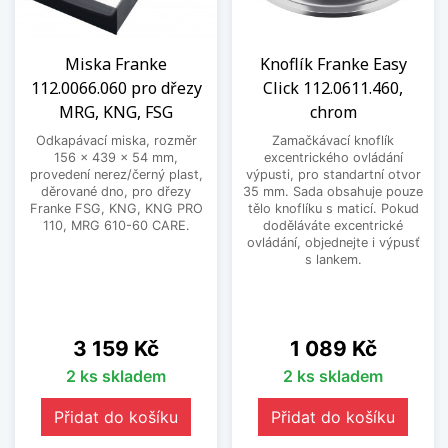
Miska Franke
Knoflík Franke Easy
112.0066.060 pro dřezy
Click 112.0611.460,
MRG, KNG, FSG
chrom
Odkapávací miska, rozměr
Zamačkávací knoflík
156 x 439 x 54 mm,
excentrického ovládání
provedení nerez/černý plast,
výpusti, pro standartní otvor
děrované dno, pro dřezy
35 mm. Sada obsahuje pouze
Franke FSG, KNG, KNG PRO
tělo knoflíku s maticí. Pokud
110, MRG 610-60 CARE.
doděláváte excentrické
ovládání, objednejte i výpusť
s lankem.
Cena
Cena
3 159 Kč
1 089 Kč
2 ks skladem
2 ks skladem
Přidat do košíku
Přidat do košíku