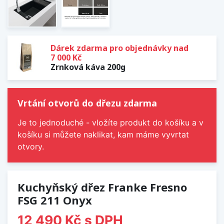
Dárek zdarma pro objednávky nad
7 000 Kč
Zrnková káva 200g
Vrtání otvorů do dřezu zdarma
Je to jednoduché - vložíte produkt do košíku a v
košíku si můžete naklikat, kam máme vyvrtat
otvory.
Kuchyňský dřez Franke Fresno
FSG 211 Onyx
12 490 Kč
s DPH