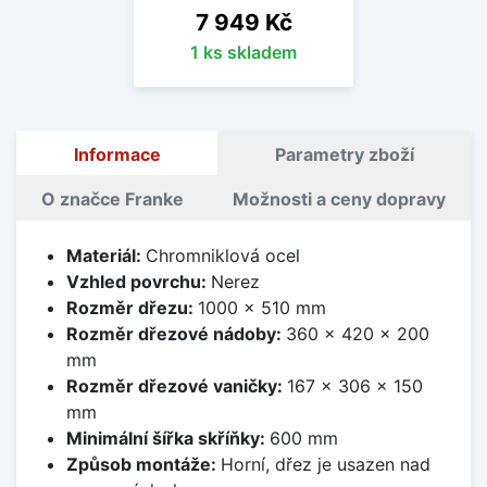
Cena
7 949 Kč
1 ks skladem
Informace
Parametry zboží
O značce Franke
Možnosti a ceny dopravy
Materiál:
Chromniklová ocel
Vzhled povrchu:
Nerez
Rozměr dřezu:
1000 x 510 mm
Rozměr dřezové nádoby:
360 x 420 x 200
mm
Rozměr dřezové vaničky:
167 x 306 x 150
mm
Minimální šířka skříňky:
600 mm
Způsob montáže:
Horní, dřez je usazen nad