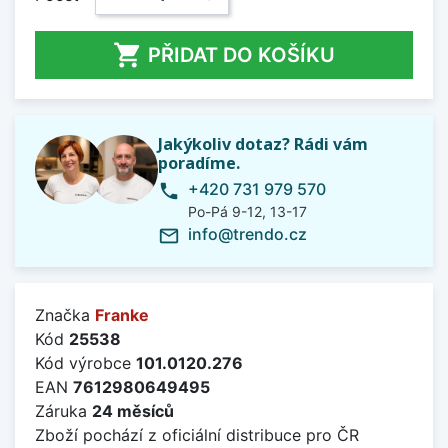

PŘIDAT DO KOŠÍKU
Jakýkoliv dotaz? Rádi vám
poradíme.
+420 731 979 570
phone
Po-Pá 9-12, 13-17
info@trendo.cz
mail_outline
Značka
Franke
Kód
25538
Kód výrobce
101.0120.276
EAN
7612980649495
Záruka
24 měsíců
Zboží pochází z oficiální distribuce pro ČR