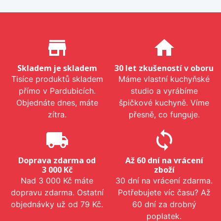
Proč nakupovat u nás?
store_mall_directory
home
Skladem je skladem
30 let zkušeností v oboru
Tisíce produktů skladem
Máme vlastní kuchyňské
přímo v Pardubicích.
studio a vyrábíme
Objednáte dnes, máte
špičkové kuchyně. Víme
zítra.
přesně, co funguje.
local_shipping
sync
Doprava zdarma od
Až 60 dní na vrácení
3 000 Kč
zboží
Nad 3 000 Kč máte
30 dní na vrácení zdarma.
dopravu zdarma. Ostatní
Potřebujete víc času? Až
objednávky už od 79 Kč.
60 dní za drobný
poplatek.