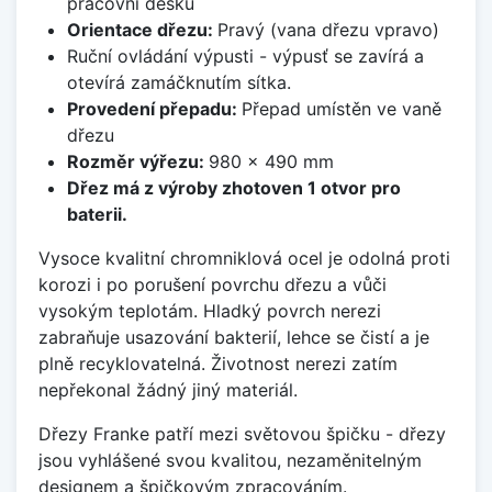
pracovní desku
Orientace dřezu:
Pravý (vana dřezu vpravo)
Ruční ovládání výpusti - výpusť se zavírá a
otevírá zamáčknutím sítka.
Provedení přepadu:
Přepad umístěn ve vaně
dřezu
Rozměr výřezu:
980 x 490 mm
Dřez má z výroby zhotoven 1 otvor pro
baterii.
Vysoce kvalitní chromniklová ocel je odolná proti
korozi i po porušení povrchu dřezu a vůči
vysokým teplotám. Hladký povrch nerezi
zabraňuje usazování bakterií, lehce se čistí a je
plně recyklovatelná. Životnost nerezi zatím
nepřekonal žádný jiný materiál.
Dřezy Franke patří mezi světovou špičku - dřezy
jsou vyhlášené svou kvalitou, nezaměnitelným
designem a špičkovým zpracováním.