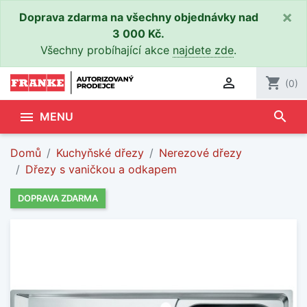
×
Doprava zdarma na všechny objednávky nad
3 000 Kč.
Všechny probíhající akce
najdete zde
.

shopping_cart
(0)
search

MENU
Domů
Kuchyňské dřezy
Nerezové dřezy
Dřezy s vaničkou a odkapem
DOPRAVA ZDARMA