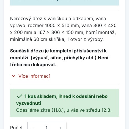
Nerezový dřez s vaničkou a odkapem, vana
vpravo, rozměr 1000 x 510 mm, vana 360 x 420
x 200 mm a 167 x 306 x 150 mm, horní montáž,
minimálně 60 cm skříňka, 1 otvor z výroby.
Součástí dřezu je kompletní příslušenství k
montáži. (výpusť, sifon, příchytky atd.) Není
třeba nic dokupovat.
expand_more
Více informací

1 kus skladem, ihned k odeslání nebo
vyzvednutí
Odesíláme zítra (11.8.), u vás ve středu 12.8..
Počet
−
+