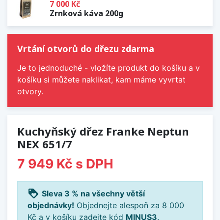
7 000 Kč
Zrnková káva 200g
Vrtání otvorů do dřezu zdarma
Je to jednoduché - vložíte produkt do košíku a v
košíku si můžete naklikat, kam máme vyvrtat
otvory.
Kuchyňský dřez Franke Neptun
NEX 651/7
7 949 Kč
s DPH
loyalty
Sleva 3 % na všechny větší
objednávky!
Objednejte alespoň za 8 000
Kč a v košíku zadejte kód
MINUS3
.