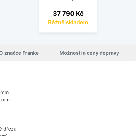
Cena
37 790 Kč
Běžně skladem
O značce Franke
Možnosti a ceny dopravy
0 mm
0 mm
ě dřezu
mm)