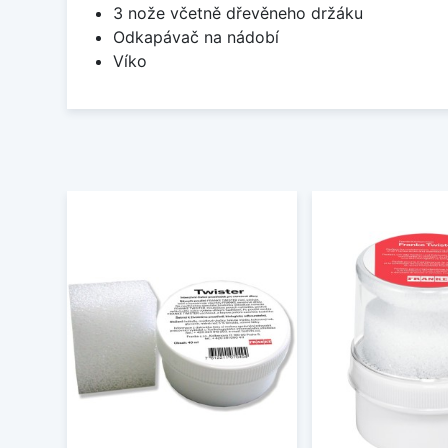
3 nože včetně dřevěneho držáku
Odkapávač na nádobí
Víko