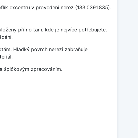
flík excentru v provedení nerez (133.0391.835).
loženy přímo tam, kde je nejvíce potřebujete.
ádání.
lotám. Hladký povrch nerezi zabraňuje
eriál.
m a špičkovým zpracováním.