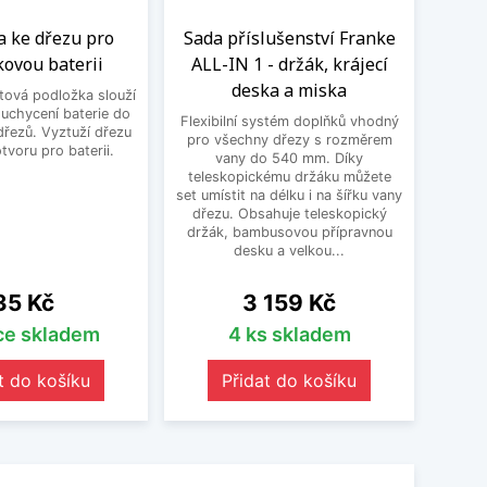
a ke dřezu pro
Sada příslušenství Franke
Sada
kovou baterii
ALL-IN 1 - držák, krájecí
ALL
deska a miska
des
tová podložka slouží
 uchycení baterie do
Flexibilní systém doplňků vhodný
Flexi
řezů. Vyztuží dřezu
pro všechny dřezy s rozměrem
pro 
otvoru pro baterii.
vany do 540 mm. Díky
teleskopickému držáku můžete
tele
set umístit na délku i na šířku vany
set umí
dřezu. Obsahuje teleskopický
dřez
držák, bambusovou přípravnou
držá
desku a velkou...
Cena
Cena
35 Kč
3 159 Kč
íce skladem
4 ks skladem
t do košíku
Přidat do košíku