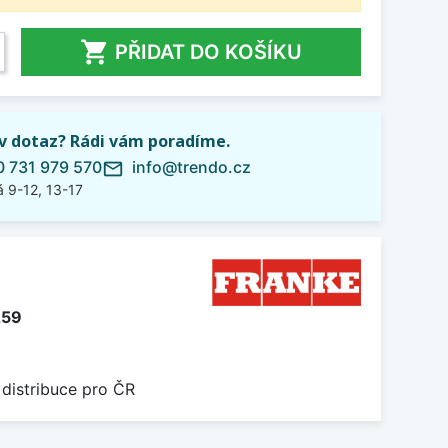

PŘIDAT DO KOŠÍKU
iv dotaz? Rádi vám poradíme.
 731 979 570
info@trendo.cz
mail_outline
 9-12, 13-17
259
 distribuce pro ČR