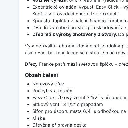
Excentrické ovládání výpusti Easy Click - v
Knoflík v provedení chrom lze dokoupit.
Spousta doplňku v balení. Snadno kombinov
Dva dřezy nabízí prostor pro skladování a s
Dřez má z výroby zhotoveny 2 otvory.
Do j
Vysoce kvalitní chromniklová ocel je odolná pr
usazování bakterií, lehce se čistí a je plně rec
Dřezy Franke patří mezi světovou špičku - dř
Obsah balení
Nerezový dřez
Příchytky a těsnění
Easy Click sítkový ventil 3 1/2" s přepadem
Sítkový ventil 3 1/2" s přepadem
Sifon pro úsporu místa 6/4" s odbočkou na
Miska
Dřevěná přípravná deska