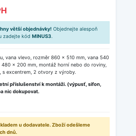
PH
hny větší objednávky!
Objednejte alespoň
ku zadejte kód
MINUS3
.
u, vana vlevo, rozměr 860 x 510 mm, vana 540
 480 x 200 mm, montáž horní nebo do roviny,
 s excentrem, 2 otvory z výroby.
tní příslušenství k montáži. (výpusť, sifon,
ba nic dokupovat.
 skladem u dodavatele. Zboží odešleme
ch dnů.