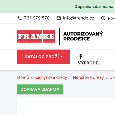
Doprava zdarma na 
731 979 570
info@trendo.cz
Po-
phone
mail_outline
access_time
flash_on
KATALOG ZBOŽÍ
VÝPRODEJ
Domů
Kuchyňské dřezy
Nerezové dřezy
Dř
DOPRAVA ZDARMA