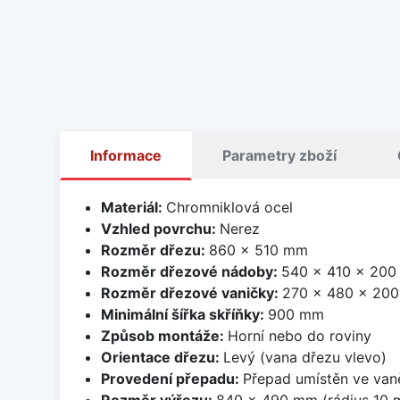
Informace
Parametry zboží
Materiál:
Chromniklová ocel
Vzhled povrchu:
Nerez
Rozměr dřezu:
860 x 510 mm
Rozměr dřezové nádoby:
540 x 410 x 20
Rozměr dřezové vaničky:
270 x 480 x 20
Minimální šířka skříňky:
900 mm
Způsob montáže:
Horní nebo do roviny
Orientace dřezu:
Levý (vana dřezu vlevo)
Provedení přepadu:
Přepad umístěn ve van
Rozměr výřezu:
840 x 490 mm (rádius 10 