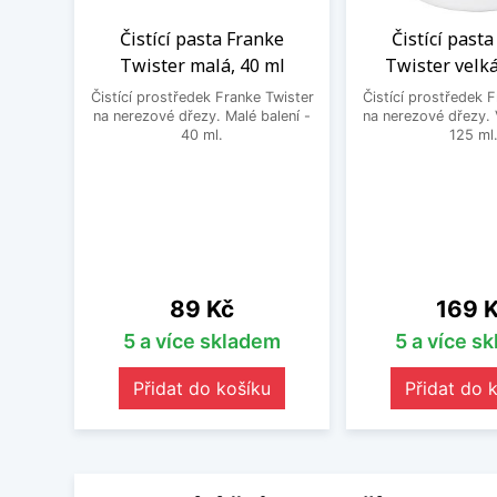
Čistící pasta Franke
Čistící past
Twister malá, 40 ml
Twister velká
Čistící prostředek Franke Twister
Čistící prostředek 
na nerezové dřezy. Malé balení -
na nerezové dřezy. 
40 ml.
125 ml
Cena
Cena
89 Kč
169 
5 a více skladem
5 a více s
Přidat do košíku
Přidat do 