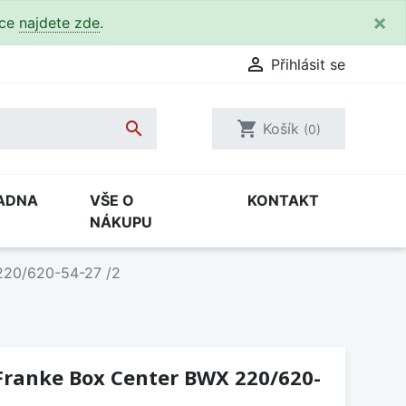
×
kce
najdete zde
.

Přihlásit se

shopping_cart
Košík
(0)
ADNA
VŠE O
KONTAKT
NÁKUPU
220/620-54-27 /2
Franke Box Center BWX 220/620-