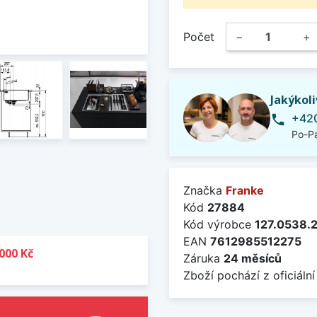
Počet
−
+
Jakýkol
+420
phone
Po-Pá
Značka
Franke
Kód
27884
Kód výrobce
127.0538.
EAN
7612985512275
000 Kč
Záruka
24 měsíců
Zboží pochází z oficiální