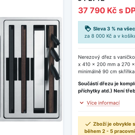
37 790 Kč
s D
loyalty
Sleva 3 % na všec
za 8 000 Kč a v koší
Nerezový dřez s vaničko
x 410 x 200 mm a 270 x
minimálně 90 cm skříňka,
Součástí dřezu je komple
příchytky atd.) Není tře
expand_more
Více informací

Zboží je obvykle
během 2 - 5 pracovní