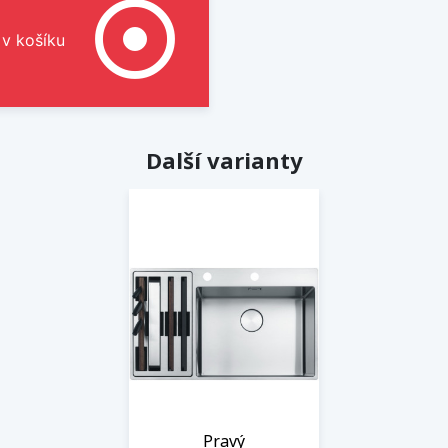
adjust
 v košíku
Další varianty
Pravý