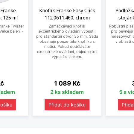
a Franke
Knoflík Franke Easy Click
Podložk
, 125 ml
112.0611.460, chrom
stoján
Franke Twister
Zamačkávací knoflík
Robustní plas
Velké balení -
excentrického ovládání výpusti,
pro pevnější
.
pro standartní otvor 35 mm. Sada
nerezových d
obsahuje pouze tělo knoflíku s
v oblasti 
maticí. Pokud doděláváte
excentrické ovládání, objednejte i
výpusť s lankem.
Cena
Kč
1 089 Kč
kladem
2 ks skladem
5 a v
košíku
Přidat do košíku
Přida