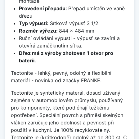
montáže
Provedení přepadu:
Přepad umístěn ve vaně
dřezu
Typ výpusti:
Sítková výpusť 3 1/2
Rozměr výřezu:
844 x 484 mm
Ruční ovládání výpusti - výpusť se zavírá a
otevírá zamáčknutím sítka.
Dřez má z výroby zhotoven 1 otvor pro
baterii.
Tectonite - lehký, pevný, odolný a flexibilní
materiál - novinka od značky FRANKE.
Tectonite je syntetický materál, dosud užívaný
zejména v automobilovém průmyslu, používaný
pro komponenty, které podléhají težkému
opotřebení. Speciální povrch s příměsí skelných
vláken zaručuje jeho odolnost a pevnost při
použití v kuchyni. Je 100% recyklovatelný.
Tectonite je (krátkodobě) odolný až do 300 st. C,