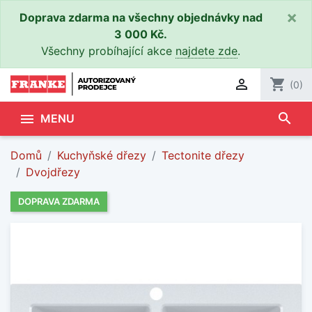
×
Doprava zdarma na všechny objednávky nad
3 000 Kč.
Všechny probíhající akce
najdete zde
.

shopping_cart
(0)
search

MENU
Domů
Kuchyňské dřezy
Tectonite dřezy
Dvojdřezy
DOPRAVA ZDARMA