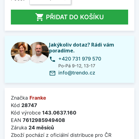

PŘIDAT DO KOŠÍKU
Jakýkoliv dotaz? Rádi vám
poradíme.
+420 731 979 570
phone
Po-Pá 9-12, 13-17
info@trendo.cz
mail_outline
Značka
Franke
Kód
28747
Kód výrobce
143.0637.160
EAN
7612985949408
Záruka
24 měsíců
Zboží pochází z oficiální distribuce pro ČR