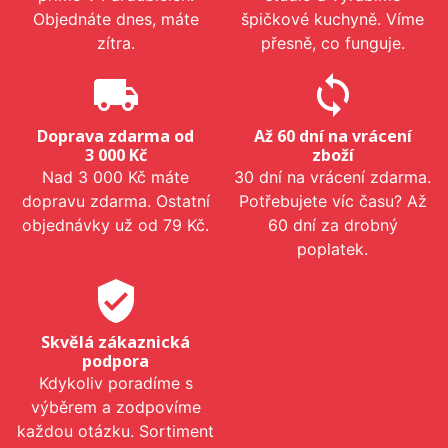
Objednáte dnes, máte
špičkové kuchyně. Víme
zítra.
přesně, co funguje.
local_shipping
sync
Doprava zdarma od
Až 60 dní na vrácení
3 000 Kč
zboží
Nad 3 000 Kč máte
30 dní na vrácení zdarma.
dopravu zdarma. Ostatní
Potřebujete víc času? Až
objednávky už od 79 Kč.
60 dní za drobný
poplatek.
verified_user
Skvělá zákaznická
podpora
Kdykoliv poradíme s
výběrem a zodpovíme
každou otázku. Sortiment