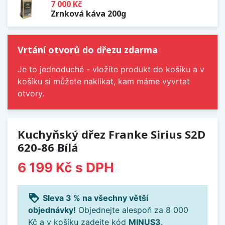
7 000 Kč
Zrnková káva 200g
Vrtání otvorů do dřezu zdarma
Je to jednoduché - vložíte produkt do košíku a v
košíku si můžete naklikat, kam máme vyvrtat
otvory.
Kuchyňský dřez Franke Sirius S2D
620-86 Bílá
6 199 Kč
s DPH
loyalty
Sleva 3 % na všechny větší
objednávky!
Objednejte alespoň za 8 000
Kč a v košíku zadejte kód
MINUS3
.