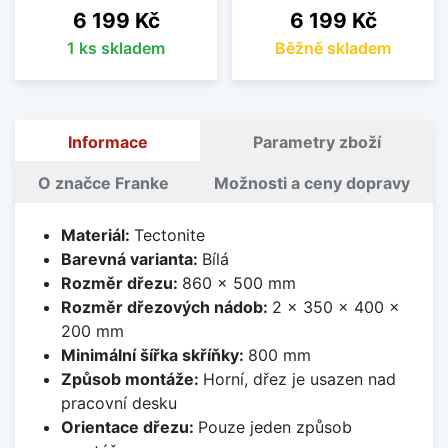
Cena
Cena
6 199 Kč
6 199 Kč
1 ks skladem
Běžně skladem
Informace
Parametry zboží
O značce Franke
Možnosti a ceny dopravy
Materiál:
Tectonite
Barevná varianta:
Bílá
Rozměr dřezu:
860 x 500 mm
Rozměr dřezových nádob:
2 x 350 x 400 x
200 mm
Minimální šířka skříňky:
800 mm
Způsob montáže:
Horní, dřez je usazen nad
pracovní desku
Orientace dřezu:
Pouze jeden způsob