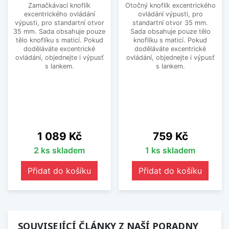
Zamačkávací knoflík
Otočný knoflík excentrického
excentrického ovládání
ovládání výpusti, pro
výpusti, pro standartní otvor
standartní otvor 35 mm.
35 mm. Sada obsahuje pouze
Sada obsahuje pouze tělo
tělo knoflíku s maticí. Pokud
knoflíku s maticí. Pokud
doděláváte excentrické
doděláváte excentrické
ovládání, objednejte i výpusť
ovládání, objednejte i výpusť
s lankem.
s lankem.
Cena
Cena
1 089 Kč
759 Kč
2 ks skladem
1 ks skladem
Přidat do košíku
Přidat do košíku
SOUVISEJÍCÍ ČLÁNKY Z NAŠÍ PORADNY