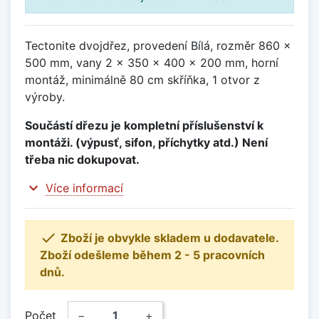
Tectonite dvojdřez, provedení Bílá, rozměr 860 x
500 mm, vany 2 x 350 x 400 x 200 mm, horní
montáž, minimálně 80 cm skříňka, 1 otvor z
výroby.
Součástí dřezu je kompletní příslušenství k
montáži. (výpusť, sifon, příchytky atd.) Není
třeba nic dokupovat.
expand_more
Více informací

Zboží je obvykle skladem u dodavatele.
Zboží odešleme během 2 - 5 pracovních
dnů.
Počet
−
+