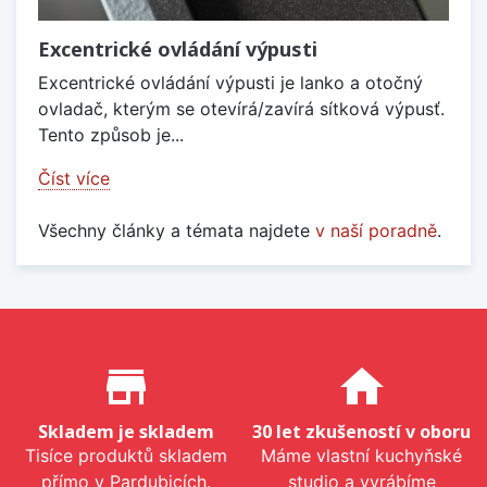
Excentrické ovládání výpusti
Excentrické ovládání výpusti je lanko a otočný
ovladač, kterým se otevírá/zavírá sítková výpusť.
Tento způsob je...
Číst více
Všechny články a témata najdete
v naší poradně
.
Proč nakupovat u nás?
store_mall_directory
home
Skladem je skladem
30 let zkušeností v oboru
Tisíce produktů skladem
Máme vlastní kuchyňské
přímo v Pardubicích.
studio a vyrábíme