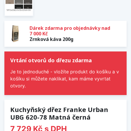
Dárek zdarma pro objednávky nad
7 000 Kč
Zrnková káva 200g
Vrtání otvorů do dřezu zdarma
Je to jednoduché - vložíte produkt do košíku a v
košíku si můžete naklikat, kam máme vyvrtat
otvory.
Kuchyňský dřez Franke Urban
UBG 620-78 Matná černá
7 729 Kč
s DPH