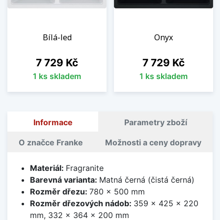
Bílá-led
Onyx
Cena
Cena
7 729 Kč
7 729 Kč
1 ks skladem
1 ks skladem
Informace
Parametry zboží
O značce Franke
Možnosti a ceny dopravy
Materiál:
Fragranite
Barevná varianta:
Matná černá (čistá černá)
Rozměr dřezu:
780 x 500 mm
Rozměr dřezových nádob:
359 x 425 x 220
mm, 332 x 364 x 200 mm