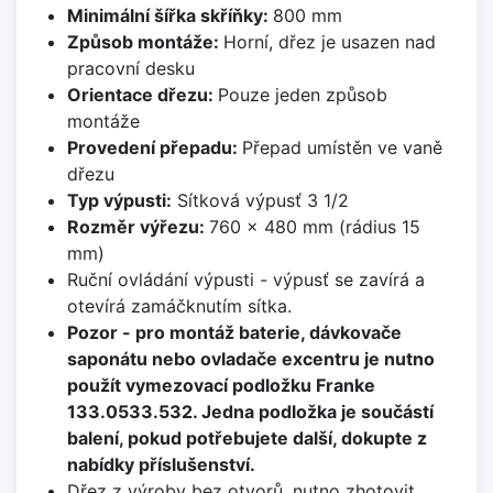
Minimální šířka skříňky:
800 mm
Způsob montáže:
Horní, dřez je usazen nad
pracovní desku
Orientace dřezu:
Pouze jeden způsob
montáže
Provedení přepadu:
Přepad umístěn ve vaně
dřezu
Typ výpusti:
Sítková výpusť 3 1/2
Rozměr výřezu:
760 x 480 mm (rádius 15
mm)
Ruční ovládání výpusti - výpusť se zavírá a
otevírá zamáčknutím sítka.
Pozor - pro montáž baterie, dávkovače
saponátu nebo ovladače excentru je nutno
použít vymezovací podložku Franke
133.0533.532. Jedna podložka je součástí
balení, pokud potřebujete další, dokupte z
nabídky příslušenství.
Dřez z výroby bez otvorů, nutno zhotovit