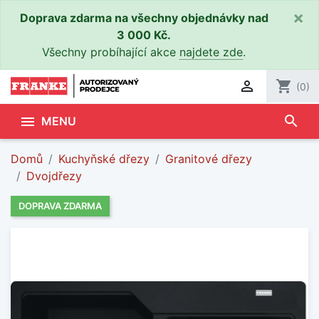
×
Doprava zdarma na všechny objednávky nad
3 000 Kč.
Všechny probíhající akce
najdete zde
.

shopping_cart
(0)
search

MENU
Domů
Kuchyňské dřezy
Granitové dřezy
Dvojdřezy
DOPRAVA ZDARMA