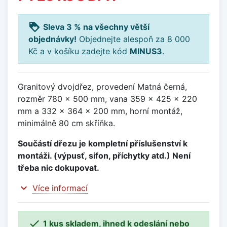
loyalty
Sleva 3 % na všechny větší
objednávky!
Objednejte alespoň za 8 000
Kč a v košíku zadejte kód
MINUS3
.
Granitový dvojdřez, provedení Matná černá,
rozměr 780 x 500 mm, vana 359 x 425 x 220
mm a 332 x 364 x 200 mm, horní montáž,
minimálně 80 cm skříňka.
Součástí dřezu je kompletní příslušenství k
montáži. (výpusť, sifon, příchytky atd.) Není
třeba nic dokupovat.
expand_more
Více informací

1 kus skladem, ihned k odeslání nebo