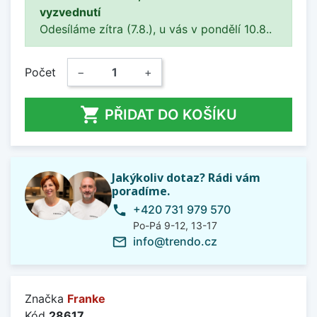
vyzvednutí
Odesíláme zítra (7.8.), u vás v pondělí 10.8..
Počet
−
+

PŘIDAT DO KOŠÍKU
Jakýkoliv dotaz? Rádi vám
poradíme.
+420 731 979 570
phone
Po-Pá 9-12, 13-17
info@trendo.cz
mail_outline
Značka
Franke
Kód
28617