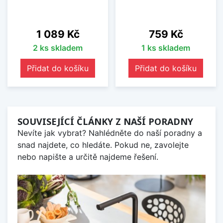
Cena
Cena
1 089 Kč
759 Kč
2 ks skladem
1 ks skladem
Přidat do košíku
Přidat do košíku
SOUVISEJÍCÍ ČLÁNKY Z NAŠÍ PORADNY
Nevíte jak vybrat? Nahlédněte do naší poradny a
snad najdete, co hledáte. Pokud ne, zavolejte
nebo napište a určitě najdeme řešení.