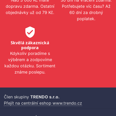
Nad 3 000 Kč máte
30 dní na vrácení zdarma.
dopravu zdarma. Ostatní
Potřebujete víc času? Až
objednávky už od 79 Kč.
60 dní za drobný
poplatek.
verified_user
Skvělá zákaznická
podpora
Kdykoliv poradíme s
výběrem a zodpovíme
každou otázku. Sortiment
známe poslepu.
Člen skupiny
TRENDO s.r.o.
Přejít na centrální eshop www.trendo.cz