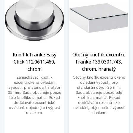
Knoflík Franke Easy
Otočný knoflík excentru
Click 112.0611.460,
Franke 133.0301.743,
chrom
chrom, hranatý
Zamačkávací knoflík
Otočný knoflík excentrického
excentrického ovládání
ovládání výpusti, pro
výpusti, pro standartní otvor
standartní otvor 35 mm.
35 mm. Sada obsahuje pouze
Sada obsahuje pouze tělo
tělo knoflíku s maticí. Pokud
knoflíku s maticí. Pokud
doděláváte excentrické
doděláváte excentrické
ovládání, objednejte i výpusť
ovládání, objednejte i výpusť
s lankem.
s lankem.