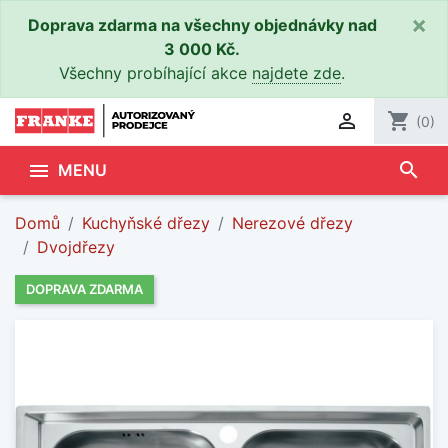
×
Doprava zdarma na všechny objednávky nad
3 000 Kč.
Všechny probíhající akce
najdete zde
.

shopping_cart
(0)
search

MENU
Domů
Kuchyňské dřezy
Nerezové dřezy
Dvojdřezy
DOPRAVA ZDARMA