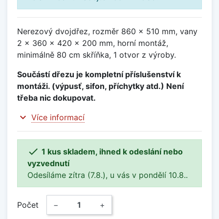
Nerezový dvojdřez, rozměr 860 x 510 mm, vany
2 x 360 x 420 x 200 mm, horní montáž,
minimálně 80 cm skříňka, 1 otvor z výroby.
Součástí dřezu je kompletní příslušenství k
montáži. (výpusť, sifon, příchytky atd.) Není
třeba nic dokupovat.
expand_more
Více informací

1 kus skladem, ihned k odeslání nebo
vyzvednutí
Odesíláme zítra (7.8.), u vás v pondělí 10.8..
Počet
−
+