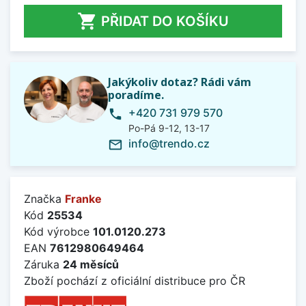

PŘIDAT DO KOŠÍKU
Jakýkoliv dotaz? Rádi vám
poradíme.
+420 731 979 570
phone
Po-Pá 9-12, 13-17
info@trendo.cz
mail_outline
Značka
Franke
Kód
25534
Kód výrobce
101.0120.273
EAN
7612980649464
Záruka
24 měsíců
Zboží pochází z oficiální distribuce pro ČR