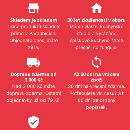
Proč nakupovat u nás?
store_mall_directory
home
Skladem je skladem
30 let zkušeností v oboru
Tisíce produktů skladem
Máme vlastní kuchyňské
přímo v Pardubicích.
studio a vyrábíme
Objednáte dnes, máte
špičkové kuchyně. Víme
zítra.
přesně, co funguje.
local_shipping
sync
Doprava zdarma od
Až 60 dní na vrácení
3 000 Kč
zboží
Nad 3 000 Kč máte
30 dní na vrácení zdarma.
dopravu zdarma. Ostatní
Potřebujete víc času? Až
objednávky už od 79 Kč.
60 dní za drobný
poplatek.
verified_user