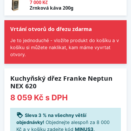
7 000 Kč
Zrnková káva 200g
Vrtání otvorů do dřezu zdarma
Je to jednoduché - vložíte produkt do košíku a v
košíku si můžete naklikat, kam máme vyvrtat
otvory.
Kuchyňský dřez Franke Neptun
NEX 620
8 059 Kč
s DPH
loyalty
Sleva 3 % na všechny větší
objednávky!
Objednejte alespoň za 8 000
Kč a v košíku zadejte kód
MINUS3
.