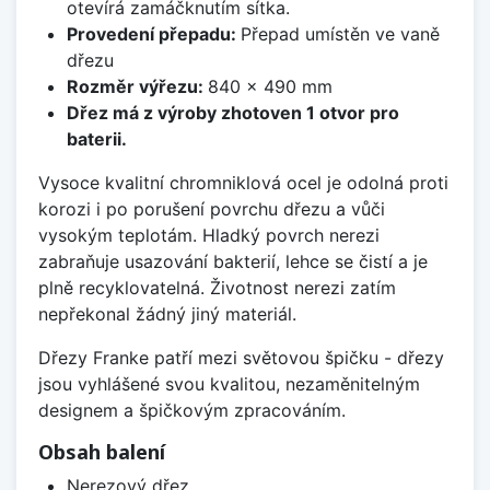
otevírá zamáčknutím sítka.
Provedení přepadu:
Přepad umístěn ve vaně
dřezu
Rozměr výřezu:
840 x 490 mm
Dřez má z výroby zhotoven 1 otvor pro
baterii.
Vysoce kvalitní chromniklová ocel je odolná proti
korozi i po porušení povrchu dřezu a vůči
vysokým teplotám. Hladký povrch nerezi
zabraňuje usazování bakterií, lehce se čistí a je
plně recyklovatelná. Životnost nerezi zatím
nepřekonal žádný jiný materiál.
Dřezy Franke patří mezi světovou špičku - dřezy
jsou vyhlášené svou kvalitou, nezaměnitelným
designem a špičkovým zpracováním.
Obsah balení
Nerezový dřez