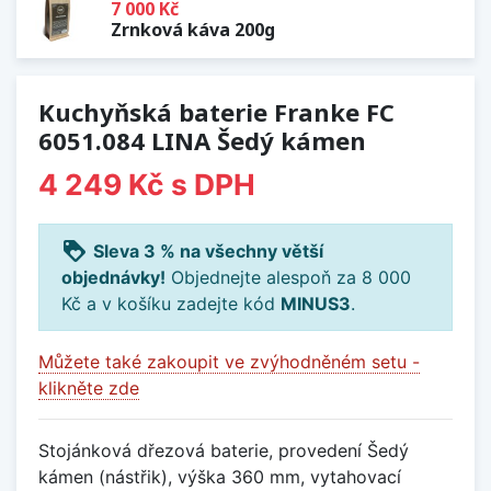
7 000 Kč
Zrnková káva 200g
Kuchyňská baterie Franke FC
6051.084 LINA Šedý kámen
4 249 Kč
s DPH
loyalty
Sleva 3 % na všechny větší
objednávky!
Objednejte alespoň za 8 000
Kč a v košíku zadejte kód
MINUS3
.
Můžete také zakoupit ve zvýhodněném setu -
klikněte zde
Stojánková dřezová baterie, provedení Šedý
kámen (nástřik), výška 360 mm, vytahovací