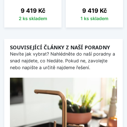
Cena
Cena
9 419 Kč
9 419 Kč
2 ks skladem
1 ks skladem
SOUVISEJÍCÍ ČLÁNKY Z NAŠÍ PORADNY
Nevíte jak vybrat? Nahlédněte do naší poradny a
snad najdete, co hledáte. Pokud ne, zavolejte
nebo napište a určitě najdeme řešení.