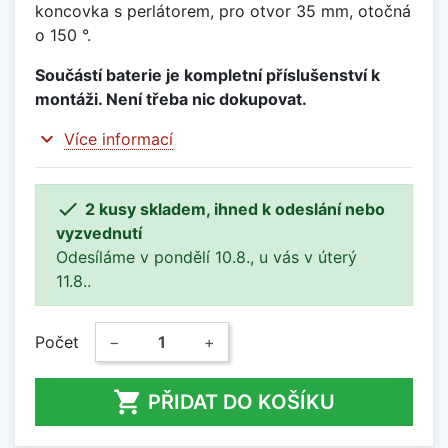
koncovka s perlátorem, pro otvor 35 mm, otočná
o 150 °.
Součástí baterie je kompletní příslušenství k
montáži. Není třeba nic dokupovat.
expand_more
Více informací

2 kusy skladem, ihned k odeslání nebo
vyzvednutí
Odesíláme v pondělí 10.8., u vás v úterý
11.8..
Počet
−
+

PŘIDAT DO KOŠÍKU