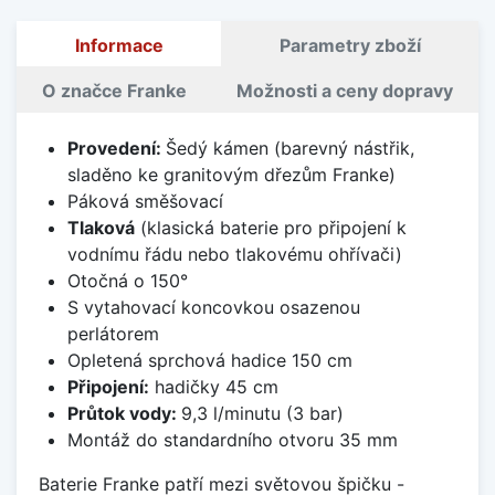
Informace
Parametry zboží
O značce Franke
Možnosti a ceny dopravy
Provedení:
Šedý kámen (barevný nástřik,
sladěno ke granitovým dřezům Franke)
Páková směšovací
Tlaková
(klasická baterie pro připojení k
vodnímu řádu nebo tlakovému ohřívači)
Otočná o 150°
S vytahovací koncovkou osazenou
perlátorem
Opletená sprchová hadice 150 cm
Připojení:
hadičky 45 cm
Průtok vody:
9,3 l/minutu (3 bar)
Montáž do standardního otvoru 35 mm
Baterie Franke patří mezi světovou špičku -