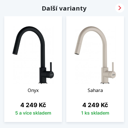

Další varianty
Onyx
Sahara
Cena
Cena
4 249 Kč
4 249 Kč
5 a více skladem
1 ks skladem