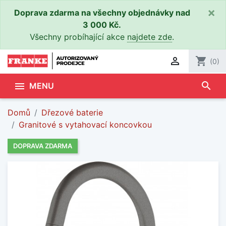
×
Doprava zdarma na všechny objednávky nad
3 000 Kč.
Všechny probíhající akce
najdete zde
.

shopping_cart
(0)
search

MENU
Domů
Dřezové baterie
Granitové s vytahovací koncovkou
DOPRAVA ZDARMA