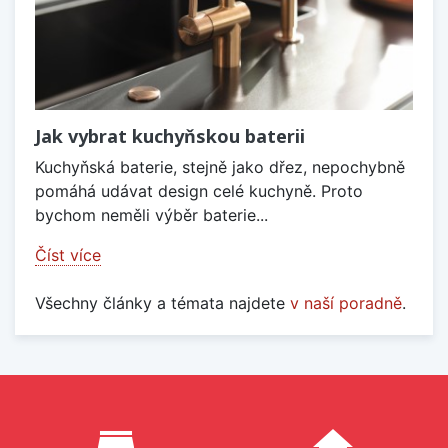
Jak vybrat kuchyňskou baterii
Kuchyňská baterie, stejně jako dřez, nepochybně
pomáhá udávat design celé kuchyně. Proto
bychom neměli výběr baterie...
Číst více
Všechny články a témata najdete
v naší poradně
.
Proč nakupovat u nás?
store_mall_directory
home