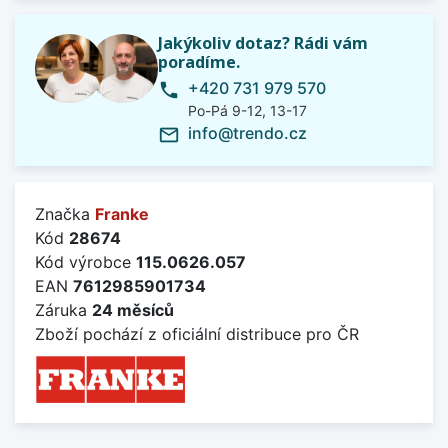
Jakýkoliv dotaz? Rádi vám
poradíme.
+420 731 979 570
phone
Po-Pá 9-12, 13-17
info@trendo.cz
mail_outline
Značka
Franke
Kód
28674
Kód výrobce
115.0626.057
EAN
7612985901734
Záruka
24 měsíců
Zboží pochází z oficiální distribuce pro ČR