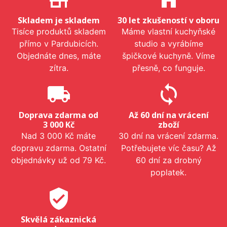
Skladem je skladem
30 let zkušeností v oboru
Tisíce produktů skladem
Máme vlastní kuchyňské
přímo v Pardubicích.
studio a vyrábíme
Objednáte dnes, máte
špičkové kuchyně. Víme
zítra.
přesně, co funguje.
local_shipping
sync
Doprava zdarma od
Až 60 dní na vrácení
3 000 Kč
zboží
Nad 3 000 Kč máte
30 dní na vrácení zdarma.
dopravu zdarma. Ostatní
Potřebujete víc času? Až
objednávky už od 79 Kč.
60 dní za drobný
poplatek.
verified_user
Skvělá zákaznická