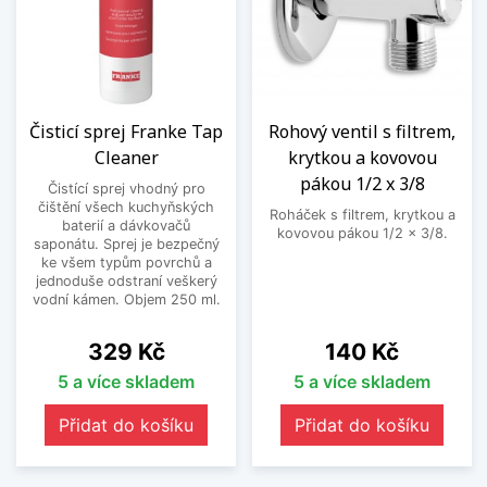
Čisticí sprej Franke Tap
Rohový ventil s filtrem,
Cleaner
krytkou a kovovou
pákou 1/2 x 3/8
Čistící sprej vhodný pro
čištění všech kuchyňských
Roháček s filtrem, krytkou a
baterií a dávkovačů
kovovou pákou 1/2 x 3/8.
saponátu. Sprej je bezpečný
ke všem typům povrchů a
jednoduše odstraní veškerý
vodní kámen. Objem 250 ml.
Cena
Cena
329 Kč
140 Kč
5 a více skladem
5 a více skladem
Přidat do košíku
Přidat do košíku