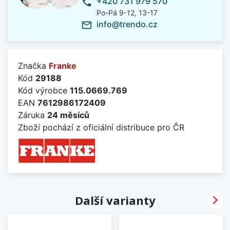
+420 731 979 570
phone
Po-Pá 9-12, 13-17
info@trendo.cz
mail_outline
Značka
Franke
Kód
29188
Kód výrobce
115.0669.769
EAN
7612986172409
Záruka
24 měsíců
Zboží pochází z oficiální distribuce pro ČR

Další varianty