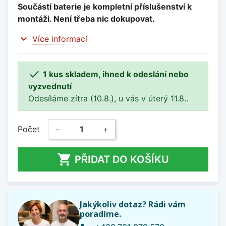
Součástí baterie je kompletní příslušenství k
montáži. Není třeba nic dokupovat.
expand_more
Více informací

1 kus skladem, ihned k odeslání nebo
vyzvednutí
Odesíláme zítra (10.8.), u vás v úterý 11.8..
Počet
−
+

PŘIDAT DO KOŠÍKU
Jakýkoliv dotaz? Rádi vám
poradíme.