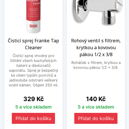
Čisticí sprej Franke Tap
Rohový ventil s filtrem,
Cleaner
krytkou a kovovou
pákou 1/2 x 3/8
Čistící sprej vhodný pro
čištění všech kuchyňských
Roháček s filtrem, krytkou a
baterií a dávkovačů
kovovou pákou 1/2 x 3/8.
saponátu. Sprej je bezpečný
ke všem typům povrchů a
jednoduše odstraní veškerý
vodní kámen. Objem 250 ml.
Cena
Cena
329 Kč
140 Kč
5 a více skladem
5 a více skladem
Přidat do košíku
Přidat do košíku