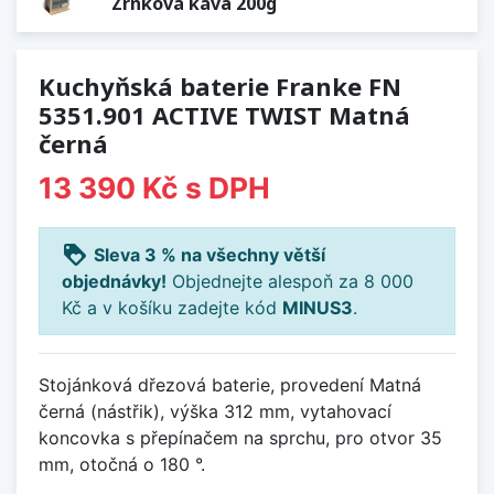
Zrnková káva 200g
Kuchyňská baterie Franke FN
5351.901 ACTIVE TWIST Matná
černá
13 390 Kč
s DPH
loyalty
Sleva 3 % na všechny větší
objednávky!
Objednejte alespoň za 8 000
Kč a v košíku zadejte kód
MINUS3
.
Stojánková dřezová baterie, provedení Matná
černá (nástřik), výška 312 mm, vytahovací
koncovka s přepínačem na sprchu, pro otvor 35
mm, otočná o 180 °.