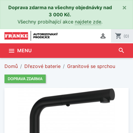
×
Doprava zdarma na všechny objednávky nad
3 000 Kč.
Všechny probíhající akce
najdete zde
.

shopping_cart
(0)
search

MENU
Domů
Dřezové baterie
Granitové se sprchou
DOPRAVA ZDARMA