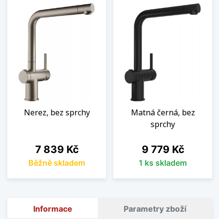
Nerez, bez sprchy
Matná černá, bez
sprchy
Cena
Cena
7 839 Kč
9 779 Kč
Běžně skladem
1 ks skladem
Informace
Parametry zboží