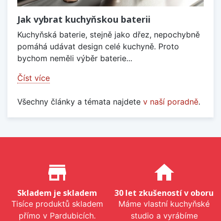
Jak vybrat kuchyňskou baterii
Kuchyňská baterie, stejně jako dřez, nepochybně
pomáhá udávat design celé kuchyně. Proto
bychom neměli výběr baterie...
Číst více
Všechny články a témata najdete
v naší poradně
.
Proč nakupovat u nás?
store_mall_directory
home
Skladem je skladem
30 let zkušeností v oboru
Tisíce produktů skladem
Máme vlastní kuchyňské
přímo v Pardubicích.
studio a vyrábíme