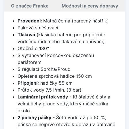
O značce Franke
Možnosti a ceny dopravy
Provedení:
Matná černá (barevný nástřik)
Páková směšovací
Tlaková
(klasická baterie pro připojení k
vodnímu řádu nebo tlakovému ohřívači)
Otočná o 180°
S vytahovací koncovkou osazenou
perlátorem
S regulací Sprcha/Proud
Opletená sprchová hadice 150 cm
Připojení:
hadičky 55 cm
Průtok vody 7,5 l/min. (3 bar)
Laminární průtok vody
- Křišťálově čistý a
velmi tichý proud vody, který méně stříká
okolo.
2 polohy páčky
- Šetří vodu až po 50 %,
páčka se nejprve otevře k dorazu v polovině