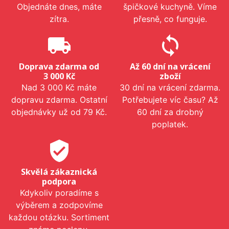
Objednáte dnes, máte
špičkové kuchyně. Víme
zítra.
přesně, co funguje.
local_shipping
sync
Doprava zdarma od
Až 60 dní na vrácení
3 000 Kč
zboží
Nad 3 000 Kč máte
30 dní na vrácení zdarma.
dopravu zdarma. Ostatní
Potřebujete víc času? Až
objednávky už od 79 Kč.
60 dní za drobný
poplatek.
verified_user
Skvělá zákaznická
podpora
Kdykoliv poradíme s
výběrem a zodpovíme
každou otázku. Sortiment