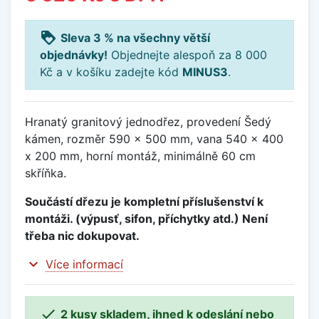
loyalty
Sleva 3 % na všechny větší
objednávky!
Objednejte alespoň za 8 000
Kč a v košíku zadejte kód
MINUS3
.
Hranatý granitový jednodřez, provedení Šedý
kámen, rozměr 590 x 500 mm, vana 540 x 400
x 200 mm, horní montáž, minimálně 60 cm
skříňka.
Součástí dřezu je kompletní příslušenství k
montáži. (výpusť, sifon, příchytky atd.) Není
třeba nic dokupovat.
expand_more
Více informací

2 kusy skladem, ihned k odeslání nebo