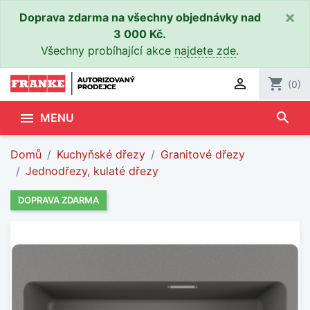
×
Doprava zdarma na všechny objednávky nad
3 000 Kč.
Všechny probíhající akce
najdete zde
.

shopping_cart
(0)
search

MENU
Domů
Kuchyňské dřezy
Granitové dřezy
Jednodřezy, kulaté dřezy
DOPRAVA ZDARMA