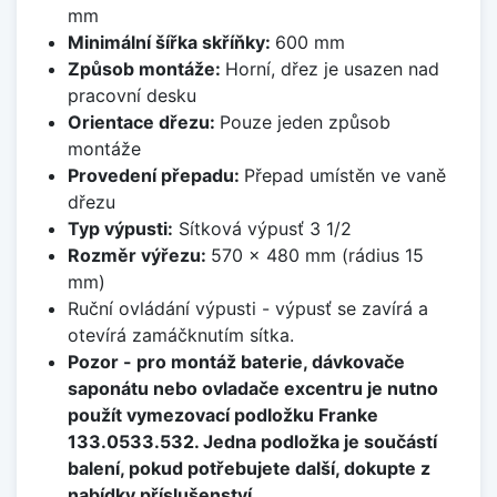
mm
Minimální šířka skříňky:
600 mm
Způsob montáže:
Horní, dřez je usazen nad
pracovní desku
Orientace dřezu:
Pouze jeden způsob
montáže
Provedení přepadu:
Přepad umístěn ve vaně
dřezu
Typ výpusti:
Sítková výpusť 3 1/2
Rozměr výřezu:
570 x 480 mm (rádius 15
mm)
Ruční ovládání výpusti - výpusť se zavírá a
otevírá zamáčknutím sítka.
Pozor - pro montáž baterie, dávkovače
saponátu nebo ovladače excentru je nutno
použít vymezovací podložku Franke
133.0533.532. Jedna podložka je součástí
balení, pokud potřebujete další, dokupte z
nabídky příslušenství.