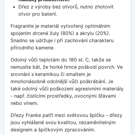
Dřez z výroby bez otvorů, nutno zhotovit
otvor pro baterii.
Fragranite je materiál vytvořený optimálním
spojením drcené žuly (80%) a akrylu (20%).
Snadno se udržuje i při zachování charakteru
přírodního kamene.
Odolný vůči teplotám do 180 st. C, takže se
nemusíte bát, že horké hrnce poškodí povrch. Ve
srovnání s keramikou či smaltem je
mnohonásobně odolnější vůči poškrábání. Je
také odolný vůči poškození agresivními materiály
- např. čistícími prostředky, ovocnými šťávami
nebo vínem.
Dřezy Franke patří mezi světovou špičku - dřezy
jsou vyhlášené svou kvalitou, nezaměnitelným
designem a špičkovým zpracováním.