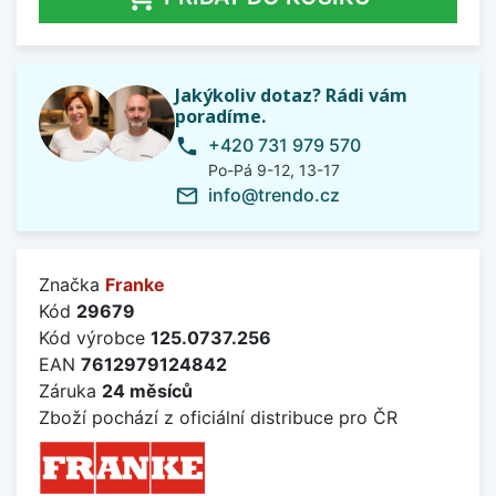
Jakýkoliv dotaz? Rádi vám
poradíme.
+420 731 979 570
phone
Po-Pá 9-12, 13-17
info@trendo.cz
mail_outline
Značka
Franke
Kód
29679
Kód výrobce
125.0737.256
EAN
7612979124842
Záruka
24 měsíců
Zboží pochází z oficiální distribuce pro ČR