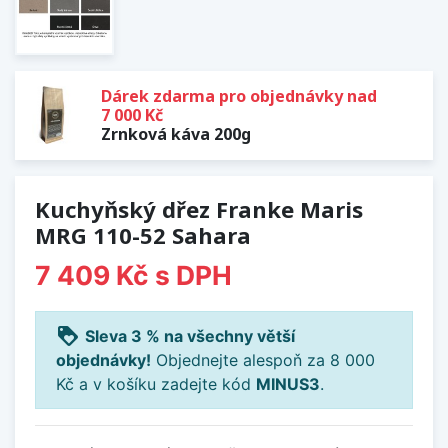
Dárek zdarma pro objednávky nad
7 000 Kč
Zrnková káva 200g
Kuchyňský dřez Franke Maris
MRG 110-52 Sahara
7 409 Kč
s DPH
loyalty
Sleva 3 % na všechny větší
objednávky!
Objednejte alespoň za 8 000
Kč a v košíku zadejte kód
MINUS3
.