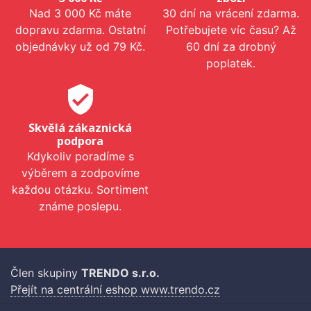
Nad 3 000 Kč máte
30 dní na vrácení zdarma.
dopravu zdarma. Ostatní
Potřebujete víc času? Až
objednávky už od 79 Kč.
60 dní za drobný
poplatek.
verified_user
Skvělá zákaznická
podpora
Kdykoliv poradíme s
výběrem a zodpovíme
každou otázku. Sortiment
známe poslepu.
Člen skupiny
TRENDO s.r.o.
Přejít na centrální eshop www.trendo.cz