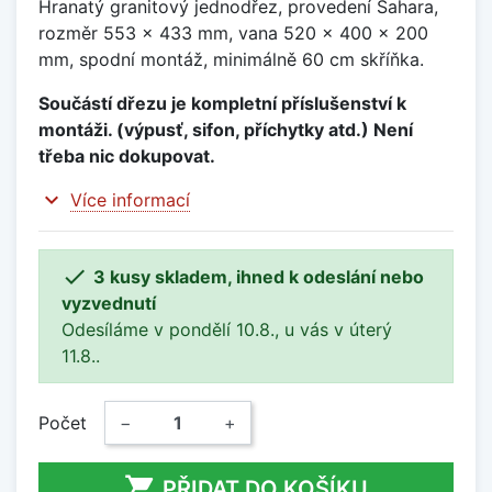
Hranatý granitový jednodřez, provedení Sahara,
rozměr 553 x 433 mm, vana 520 x 400 x 200
mm, spodní montáž, minimálně 60 cm skříňka.
Součástí dřezu je kompletní příslušenství k
montáži. (výpusť, sifon, příchytky atd.) Není
třeba nic dokupovat.
expand_more
Více informací

3 kusy skladem, ihned k odeslání nebo
vyzvednutí
Odesíláme v pondělí 10.8., u vás v úterý
11.8..
Počet
−
+

PŘIDAT DO KOŠÍKU