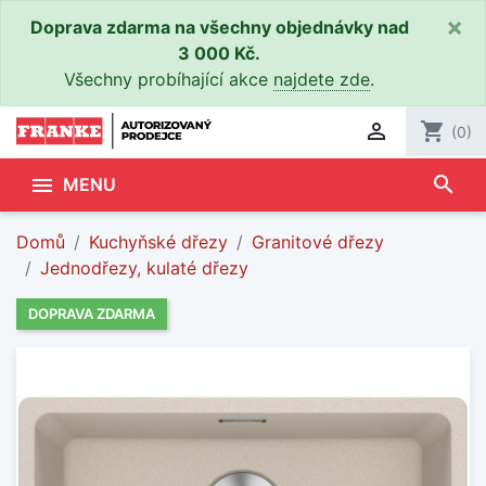
×
Doprava zdarma na všechny objednávky nad
3 000 Kč.
Všechny probíhající akce
najdete zde
.

shopping_cart
(0)
search

MENU
Domů
Kuchyňské dřezy
Granitové dřezy
Jednodřezy, kulaté dřezy
DOPRAVA ZDARMA