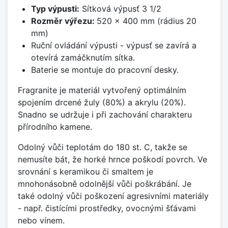
Typ výpusti:
Sítková výpusť 3 1/2
Rozměr výřezu:
520 x 400 mm (rádius 20
mm)
Ruční ovládání výpusti - výpusť se zavírá a
otevírá zamáčknutím sítka.
Baterie se montuje do pracovní desky.
Fragranite je materiál vytvořený optimálním
spojením drcené žuly (80%) a akrylu (20%).
Snadno se udržuje i při zachování charakteru
přírodního kamene.
Odolný vůči teplotám do 180 st. C, takže se
nemusíte bát, že horké hrnce poškodí povrch. Ve
srovnání s keramikou či smaltem je
mnohonásobně odolnější vůči poškrábání. Je
také odolný vůči poškození agresivními materiály
- např. čistícími prostředky, ovocnými šťávami
nebo vínem.