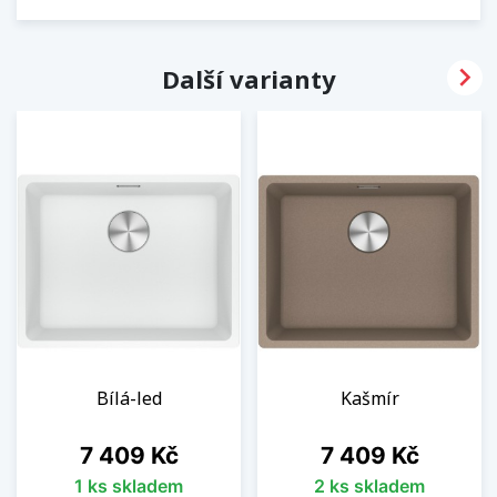

Další varianty
Bílá-led
Kašmír
Cena
Cena
7 409 Kč
7 409 Kč
1 ks skladem
2 ks skladem