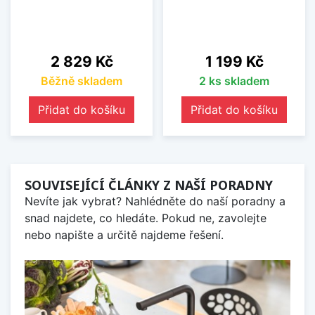
Cena
Cena
2 829 Kč
1 199 Kč
Běžně skladem
2 ks skladem
Přidat do košíku
Přidat do košíku
SOUVISEJÍCÍ ČLÁNKY Z NAŠÍ PORADNY
Nevíte jak vybrat? Nahlédněte do naší poradny a
snad najdete, co hledáte. Pokud ne, zavolejte
nebo napište a určitě najdeme řešení.