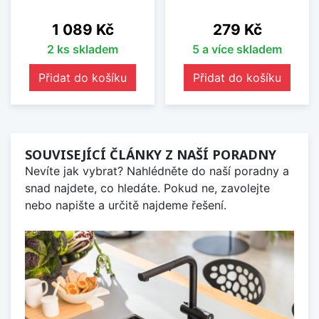
Cena
Cena
1 089 Kč
279 Kč
2 ks skladem
5 a více skladem
Přidat do košíku
Přidat do košíku
SOUVISEJÍCÍ ČLÁNKY Z NAŠÍ PORADNY
Nevíte jak vybrat? Nahlédněte do naší poradny a
snad najdete, co hledáte. Pokud ne, zavolejte
nebo napište a určitě najdeme řešení.