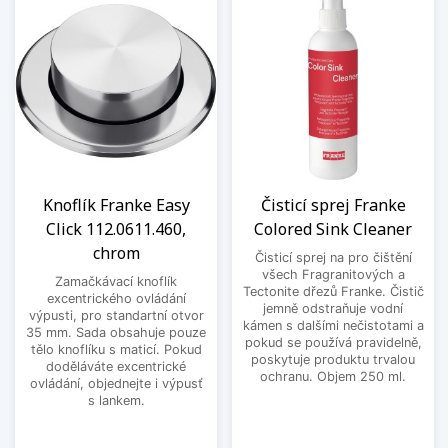
Knoflík Franke Easy
Čisticí sprej Franke
Click 112.0611.460,
Colored Sink Cleaner
chrom
Čisticí sprej na pro čištění
všech Fragranitových a
Zamačkávací knoflík
Tectonite dřezů Franke. Čistič
excentrického ovládání
jemně odstraňuje vodní
výpusti, pro standartní otvor
kámen s dalšími nečistotami a
35 mm. Sada obsahuje pouze
pokud se používá pravidelně,
tělo knoflíku s maticí. Pokud
poskytuje produktu trvalou
doděláváte excentrické
ochranu. Objem 250 ml.
ovládání, objednejte i výpusť
s lankem.