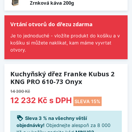
Zrnková káva 200g
Vrtání otvorů do dřezu zdarma
Je to jednoduché - vložíte produkt do košíku a v
košíku si můžete naklikat, kam máme vyvrtat
otvory.
Kuchyňský dřez Franke Kubus 2
KNG PRO 610-73 Onyx
14 390 Kč
12 232 Kč
s DPH
SLEVA 15%
loyalty
Sleva 3 % na všechny větší
objednávky!
Objednejte alespoň za 8 000