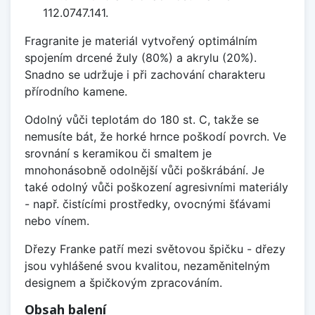
112.0747.141.
Fragranite je materiál vytvořený optimálním
spojením drcené žuly (80%) a akrylu (20%).
Snadno se udržuje i při zachování charakteru
přírodního kamene.
Odolný vůči teplotám do 180 st. C, takže se
nemusíte bát, že horké hrnce poškodí povrch. Ve
srovnání s keramikou či smaltem je
mnohonásobně odolnější vůči poškrábání. Je
také odolný vůči poškození agresivními materiály
- např. čistícími prostředky, ovocnými šťávami
nebo vínem.
Dřezy Franke patří mezi světovou špičku - dřezy
jsou vyhlášené svou kvalitou, nezaměnitelným
designem a špičkovým zpracováním.
Obsah balení