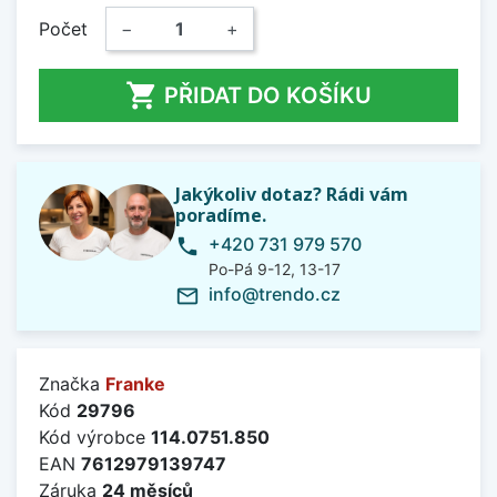
Počet
−
+

PŘIDAT DO KOŠÍKU
Jakýkoliv dotaz? Rádi vám
poradíme.
+420 731 979 570
phone
Po-Pá 9-12, 13-17
info@trendo.cz
mail_outline
Značka
Franke
Kód
29796
Kód výrobce
114.0751.850
EAN
7612979139747
Záruka
24 měsíců