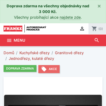
×
Doprava zdarma na všechny objednávky nad
3 000 Kč.
Všechny probíhající akce
najdete zde
.

shopping_cart
(0)
search

MENU
Domů
Kuchyňské dřezy
Granitové dřezy
Jednodřezy, kulaté dřezy
local_offer
DOPRAVA ZDARMA
AKCE