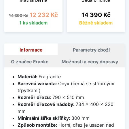
Matná černá
Šedá břidlice
Běžná cena
Cena
Cena
12 232 Kč
14 390 Kč
14 390 Kč
1 ks skladem
Běžně skladem
Informace
Parametry zboží
O značce Franke
Možnosti a ceny dopravy
Materiál:
Fragranite
Barevná varianta:
Onyx (černá se stříbrnými
třpytkami)
Rozměr dřezu:
790 x 510 mm
Rozměr dřezové nádoby:
734 x 400 x 220
mm
Minimální šířka skříňky:
800 mm
Způsob montáže:
Horní, dřez je usazen nad