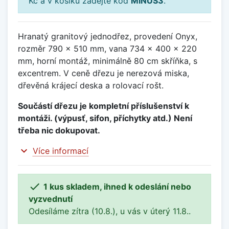
Kč a v košíku zadejte kód
MINUS3
.
Hranatý granitový jednodřez, provedení Onyx,
rozměr 790 x 510 mm, vana 734 x 400 x 220
mm, horní montáž, minimálně 80 cm skříňka, s
excentrem. V ceně dřezu je nerezová miska,
dřevěná krájecí deska a rolovací rošt.
Součástí dřezu je kompletní příslušenství k
montáži. (výpusť, sifon, příchytky atd.) Není
třeba nic dokupovat.
expand_more
Více informací

1 kus skladem, ihned k odeslání nebo
vyzvednutí
Odesíláme zítra (10.8.), u vás v úterý 11.8..