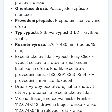
pracovní desku
Orientace dřezu:
Pouze jeden způsob
montáže
Provedení přepadu:
Přepad umístěn ve vaně
dřezu
Typ výpusti:
Sítková výpusť 3 1/2 s krytkou
ventilu
Rozměr výřezu:
570 x 480 mm (rádius 15
mm)
Excentrické ovládání výpusti Easy Click -
výpusť se zavírá a otevírá zmáčknutím
knoflíku na dřezu. Knoflík excentru v
provedení nerez (133.0391.835). Knoflík v
provedení chrom lze dokoupit.
Dřez z výroby bez otvorů, nutno zhotovit
otvory pro baterii a excentrické ovládání.
V ceně dřezu je nerezová miska Franke
112.0747.142, dřevěná krájecí deska Franke
112.0747.049 a rolovací rošt Franke