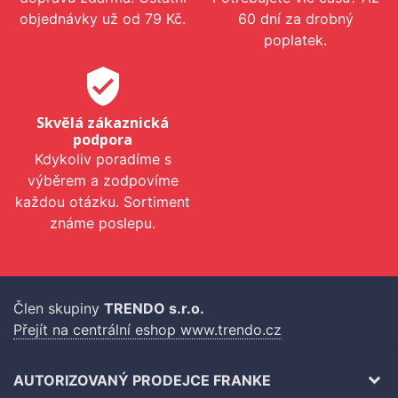
objednávky už od 79 Kč.
60 dní za drobný
poplatek.
verified_user
Skvělá zákaznická
podpora
Kdykoliv poradíme s
výběrem a zodpovíme
každou otázku. Sortiment
známe poslepu.
Člen skupiny
TRENDO s.r.o.
Přejít na centrální eshop www.trendo.cz
AUTORIZOVANÝ PRODEJCE FRANKE