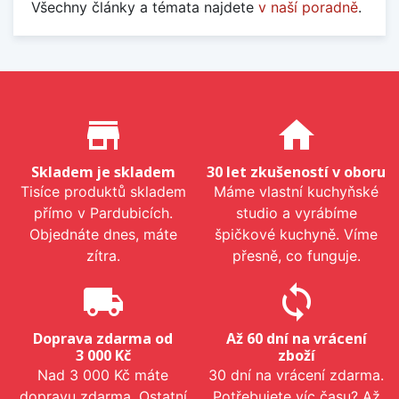
Všechny články a témata najdete
v naší poradně
.
Proč nakupovat u nás?
store_mall_directory
home
Skladem je skladem
30 let zkušeností v oboru
Tisíce produktů skladem
Máme vlastní kuchyňské
přímo v Pardubicích.
studio a vyrábíme
Objednáte dnes, máte
špičkové kuchyně. Víme
zítra.
přesně, co funguje.
local_shipping
sync
Doprava zdarma od
Až 60 dní na vrácení
3 000 Kč
zboží
Nad 3 000 Kč máte
30 dní na vrácení zdarma.
dopravu zdarma. Ostatní
Potřebujete víc času? Až