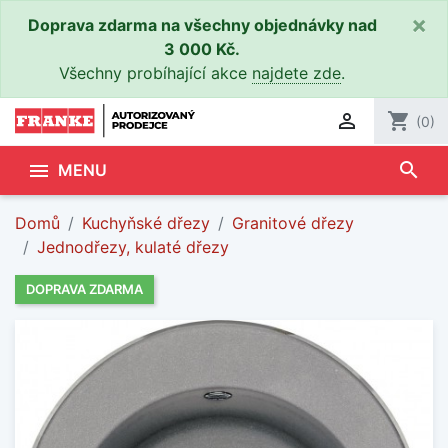
×
Doprava zdarma na všechny objednávky nad
3 000 Kč.
Všechny probíhající akce
najdete zde
.

shopping_cart
(0)
search

MENU
Domů
Kuchyňské dřezy
Granitové dřezy
Jednodřezy, kulaté dřezy
DOPRAVA ZDARMA