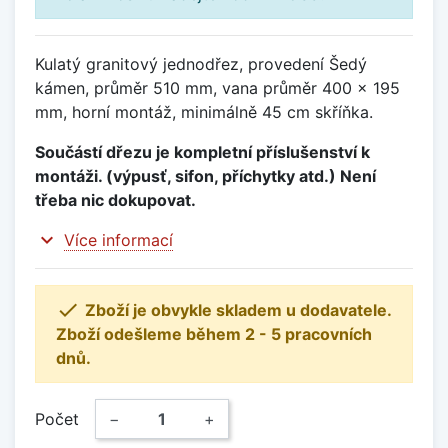
Kulatý granitový jednodřez, provedení Šedý
kámen, průměr 510 mm, vana průměr 400 x 195
mm, horní montáž, minimálně 45 cm skříňka.
Součástí dřezu je kompletní příslušenství k
montáži. (výpusť, sifon, příchytky atd.) Není
třeba nic dokupovat.
expand_more
Více informací

Zboží je obvykle skladem u dodavatele.
Zboží odešleme během 2 - 5 pracovních
dnů.
Počet
−
+