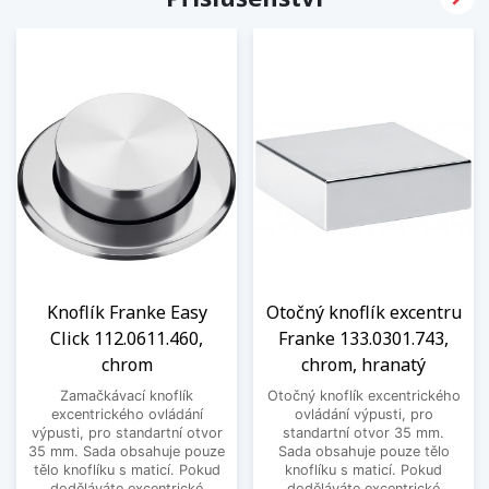
Knoflík Franke Easy
Otočný knoflík excentru
Click 112.0611.460,
Franke 133.0301.743,
chrom
chrom, hranatý
Zamačkávací knoflík
Otočný knoflík excentrického
excentrického ovládání
ovládání výpusti, pro
výpusti, pro standartní otvor
standartní otvor 35 mm.
35 mm. Sada obsahuje pouze
Sada obsahuje pouze tělo
tělo knoflíku s maticí. Pokud
knoflíku s maticí. Pokud
doděláváte excentrické
doděláváte excentrické