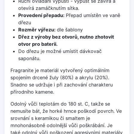
Ruční ovládání výpusti - výpusť se zavírá a
otevírá zamáčknutím sítka.
Provedení přepadu:
Přepad umístěn ve vaně
dřezu
Rozměr výřezu:
dle šablony
Dřez z výroby bez otvorů, nutno zhotovit
otvor pro baterii.
Do dřezu je možné umístit dávkovač
saponátu.
Fragranite je materiál vytvořený optimálním
spojením drcené žuly (80%) a akrylu (20%).
Snadno se udržuje i při zachování charakteru
přírodního kamene.
Odolný vůči teplotám do 180 st. C, takže se
nemusíte bát, že horké hrnce poškodí povrch. Ve
srovnání s keramikou či smaltem je
mnohonásobně odolnější vůči poškrábání. Je
také odolný vůči poškození agresivními materiály