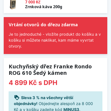
7 000 Kč
Zrnková káva 200g
Vrtání otvorů do dřezu zdarma
Je to jednoduché - vložíte produkt do košíku a v
košíku si můžete naklikat, kam máme vyvrtat
otvory.
Kuchyňský dřez Franke Rondo
ROG 610 Šedý kámen
4 899 Kč
s DPH
loyalty
Sleva 3 % na všechny větší
objednávky!
Objednejte alespoň za 8 000
Kč a v košíku zadejte kód
MINUS3
.