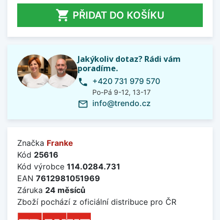

PŘIDAT DO KOŠÍKU
Jakýkoliv dotaz? Rádi vám
poradíme.
+420 731 979 570
phone
Po-Pá 9-12, 13-17
info@trendo.cz
mail_outline
Značka
Franke
Kód
25616
Kód výrobce
114.0284.731
EAN
7612981051969
Záruka
24 měsíců
Zboží pochází z oficiální distribuce pro ČR