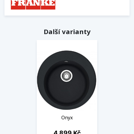
Další varianty
Onyx
Cena
4 899 Kč