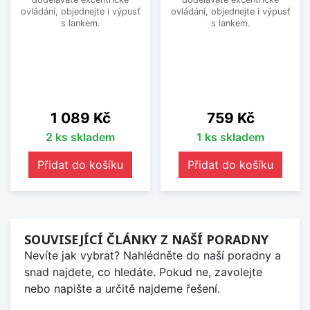
ovládání, objednejte i výpusť
ovládání, objednejte i výpusť
s lankem.
s lankem.
Cena
Cena
1 089 Kč
759 Kč
2 ks skladem
1 ks skladem
Přidat do košíku
Přidat do košíku
SOUVISEJÍCÍ ČLÁNKY Z NAŠÍ PORADNY
Nevíte jak vybrat? Nahlédněte do naší poradny a
snad najdete, co hledáte. Pokud ne, zavolejte
nebo napište a určitě najdeme řešení.