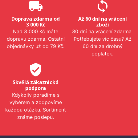
local_shipping
sync
Doprava zdarma od
Až 60 dní na vrácení
3 000 Kč
zboží
Nad 3 000 Kč máte
30 dní na vrácení zdarma.
dopravu zdarma. Ostatní
Potřebujete víc času? Až
objednávky už od 79 Kč.
60 dní za drobný
poplatek.
verified_user
Skvělá zákaznická
podpora
Kdykoliv poradíme s
výběrem a zodpovíme
každou otázku. Sortiment
známe poslepu.