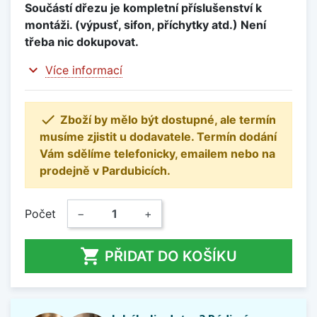
Součástí dřezu je kompletní příslušenství k
montáži. (výpusť, sifon, příchytky atd.) Není
třeba nic dokupovat.
expand_more
Více informací

Zboží by mělo být dostupné, ale termín
musíme zjistit u dodavatele. Termín dodání
Vám sdělíme telefonicky, emailem nebo na
prodejně v Pardubicích.
Počet
−
+

PŘIDAT DO KOŠÍKU