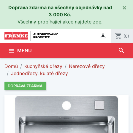
×
Doprava zdarma na všechny objednávky nad
3 000 Kč.
Všechny probíhající akce
najdete zde
.

shopping_cart
(0)
search

MENU
Domů
Kuchyňské dřezy
Nerezové dřezy
Jednodřezy, kulaté dřezy
DOPRAVA ZDARMA