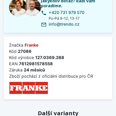
Jakýkoliv dotaz? Rádi vám
poradíme.
+420 731 979 570
phone
Po-Pá 9-12, 13-17
info@trendo.cz
mail_outline
Značka
Franke
Kód
27086
Kód výrobce
127.0369.288
EAN
7612981578558
Záruka
24 měsíců
Zboží pochází z oficiální distribuce pro ČR
Další varianty