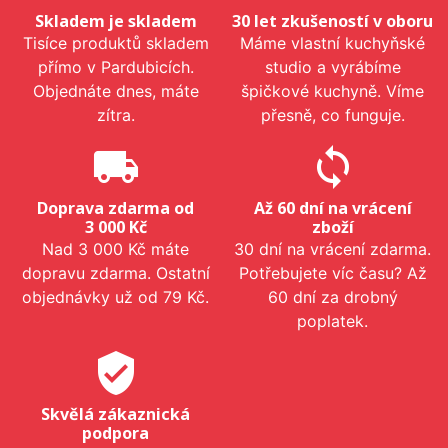
Skladem je skladem
30 let zkušeností v oboru
Tisíce produktů skladem
Máme vlastní kuchyňské
přímo v Pardubicích.
studio a vyrábíme
Objednáte dnes, máte
špičkové kuchyně. Víme
zítra.
přesně, co funguje.
local_shipping
sync
Doprava zdarma od
Až 60 dní na vrácení
3 000 Kč
zboží
Nad 3 000 Kč máte
30 dní na vrácení zdarma.
dopravu zdarma. Ostatní
Potřebujete víc času? Až
objednávky už od 79 Kč.
60 dní za drobný
poplatek.
verified_user
Skvělá zákaznická
podpora