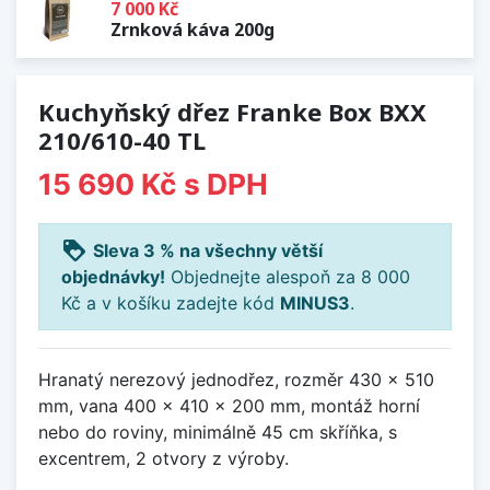
7 000 Kč
Zrnková káva 200g
Kuchyňský dřez Franke Box BXX
210/610-40 TL
15 690 Kč
s DPH
loyalty
Sleva 3 % na všechny větší
objednávky!
Objednejte alespoň za 8 000
Kč a v košíku zadejte kód
MINUS3
.
Hranatý nerezový jednodřez, rozměr 430 x 510
mm, vana 400 x 410 x 200 mm, montáž horní
nebo do roviny, minimálně 45 cm skříňka, s
excentrem, 2 otvory z výroby.