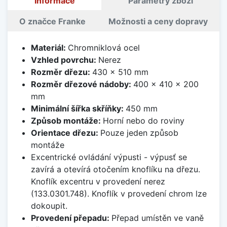
Informace
Parametry zboží
O značce Franke
Možnosti a ceny dopravy
Materiál:
Chromniklová ocel
Vzhled povrchu:
Nerez
Rozměr dřezu:
430 x 510 mm
Rozměr dřezové nádoby:
400 x 410 x 200
mm
Minimální šířka skříňky:
450 mm
Způsob montáže:
Horní nebo do roviny
Orientace dřezu:
Pouze jeden způsob
montáže
Excentrické ovládání výpusti - výpusť se
zavírá a otevírá otočením knoflíku na dřezu.
Knoflík excentru v provedení nerez
(133.0301.748). Knoflík v provedení chrom lze
dokoupit.
Provedení přepadu:
Přepad umístěn ve vaně