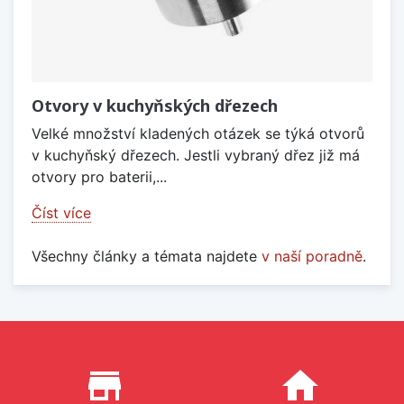
Otvory v kuchyňských dřezech
Velké množství kladených otázek se týká otvorů
v kuchyňský dřezech. Jestli vybraný dřez již má
otvory pro baterii,...
Číst více
Všechny články a témata najdete
v naší poradně
.
Proč nakupovat u nás?
store_mall_directory
home