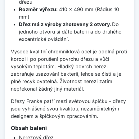
dřezu
Rozměr výřezu:
410 × 490 mm (Rádius 10
mm)
Dřez má z výroby zhotoveny 2 otvory.
Do
jednoho otvoru si dáte baterii a do druhého
excentrické ovládání.
Vysoce kvalitní chromniklová ocel je odolná proti
korozi i po porušení povrchu dřezu a vůči
vysokým teplotám. Hladký povrch nerezi
zabraňuje usazování bakterií, lehce se čistí a je
plně recyklovatelná. Životnost nerezi zatím
nepřekonal žádný jiný materiál.
Dřezy Franke patří mezi světovou špičku - dřezy
jsou vyhlášené svou kvalitou, nezaměnitelným
designem a špičkovým zpracováním.
Obsah balení
Nerezový dřez