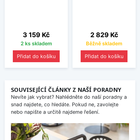
Cena
Cena
3 159 Kč
2 829 Kč
2 ks skladem
Běžně skladem
Přidat do košíku
Přidat do košíku
SOUVISEJÍCÍ ČLÁNKY Z NAŠÍ PORADNY
Nevíte jak vybrat? Nahlédněte do naší poradny a
snad najdete, co hledáte. Pokud ne, zavolejte
nebo napište a určitě najdeme řešení.