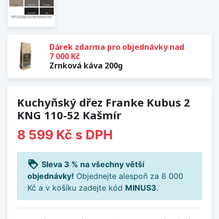
Dárek zdarma pro objednávky nad
7 000 Kč
Zrnková káva 200g
Kuchyňský dřez Franke Kubus 2
KNG 110-52 Kašmír
8 599 Kč
s DPH
loyalty
Sleva 3 % na všechny větší
objednávky!
Objednejte alespoň za 8 000
Kč a v košíku zadejte kód
MINUS3
.