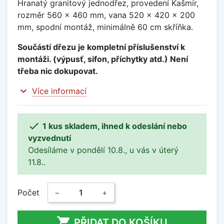
Hranatý granitový jednodřez, provedení Kašmír,
rozměr 560 x 460 mm, vana 520 x 420 x 200
mm, spodní montáž, minimálně 60 cm skříňka.
Součástí dřezu je kompletní příslušenství k
montáži. (výpusť, sifon, příchytky atd.) Není
třeba nic dokupovat.
expand_more
Více informací

1 kus skladem, ihned k odeslání nebo
vyzvednutí
Odesíláme v pondělí 10.8., u vás v úterý
11.8..
Počet
−
+

PŘIDAT DO KOŠÍKU