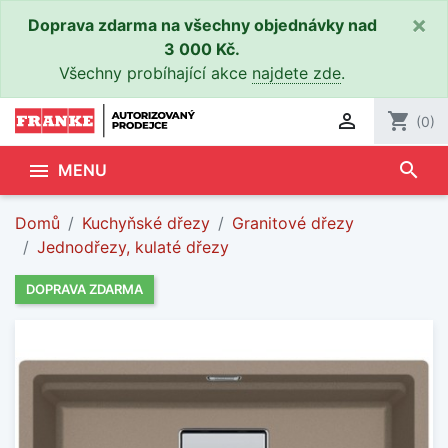
×
Doprava zdarma na všechny objednávky nad
3 000 Kč.
Všechny probíhající akce
najdete zde
.

shopping_cart
(0)
search

MENU
Domů
Kuchyňské dřezy
Granitové dřezy
Jednodřezy, kulaté dřezy
DOPRAVA ZDARMA