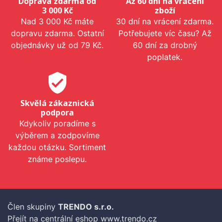
Doprava zdarma od
Až 60 dní na vrácení
3 000 Kč
zboží
Nad 3 000 Kč máte
30 dní na vrácení zdarma.
dopravu zdarma. Ostatní
Potřebujete víc času? Až
objednávky už od 79 Kč.
60 dní za drobný
poplatek.
verified_user
Skvělá zákaznická
podpora
Kdykoliv poradíme s
výběrem a zodpovíme
každou otázku. Sortiment
známe poslepu.
Člen skupiny
TRENDO s.r.o.
Přejít na centrální eshop www.trendo.cz