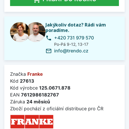
Jakýkoliv dotaz? Rádi vám
poradíme.
+420 731 979 570
phone
Po-Pá 9-12, 13-17
info@trendo.cz
mail_outline
Značka
Franke
Kód
27613
Kód výrobce
125.0671.878
EAN
7612986182767
Záruka
24 měsíců
Zboží pochází z oficiální distribuce pro ČR