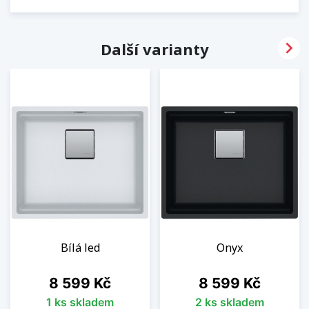

Další varianty
Bílá led
Onyx
Cena
Cena
8 599 Kč
8 599 Kč
1 ks skladem
2 ks skladem