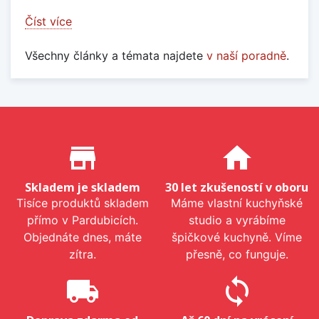
Číst více
Všechny články a témata najdete
v naší poradně
.
Proč nakupovat u nás?
store_mall_directory
home
Skladem je skladem
30 let zkušeností v oboru
Tisíce produktů skladem
Máme vlastní kuchyňské
přímo v Pardubicích.
studio a vyrábíme
Objednáte dnes, máte
špičkové kuchyně. Víme
zítra.
přesně, co funguje.
local_shipping
sync